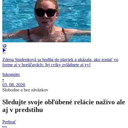
Zdena Studenková sa hodila do plaviek a ukázala, ako zostať vo
forme aj v horúčavách: Jej cviky zvládnete aj vy!
Inkognito
•
03. 08. 2026
Slobodne a bez záväzkov
Sledujte svoje obľúbené relácie naživo ale
aj v predstihu
Prehrať