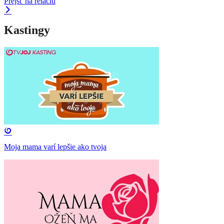
Prejsť na reláciu
Kastingy
Moja mama varí lepšie ako tvoja