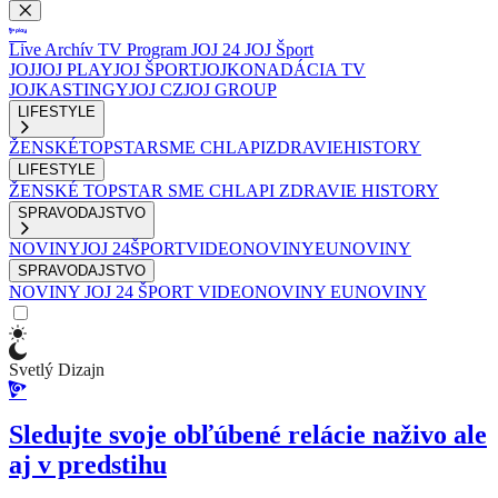
Live
Archív
TV Program
JOJ 24
JOJ Šport
JOJ
JOJ PLAY
JOJ ŠPORT
JOJKO
NADÁCIA TV
JOJ
KASTINGY
JOJ CZ
JOJ GROUP
LIFESTYLE
ŽENSKÉ
TOPSTAR
SME CHLAPI
ZDRAVIE
HISTORY
LIFESTYLE
ŽENSKÉ
TOPSTAR
SME CHLAPI
ZDRAVIE
HISTORY
SPRAVODAJSTVO
NOVINY
JOJ 24
ŠPORT
VIDEONOVINY
EUNOVINY
SPRAVODAJSTVO
NOVINY
JOJ 24
ŠPORT
VIDEONOVINY
EUNOVINY
Svetlý Dizajn
Sledujte svoje obľúbené relácie naživo ale
aj v predstihu