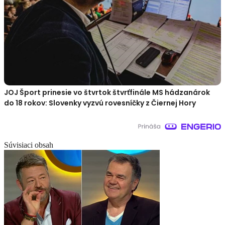
JOJ Šport prinesie vo štvrtok štvrťfinále MS hádzanárok
do 18 rokov: Slovenky vyzvú rovesníčky z Čiernej Hory
Súvisiaci obsah