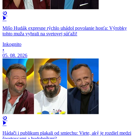
Mišo Hudák expresne rýchlo uhádol povolanie hosťa: Výrobky
tohto muža vyhrali na svetovej súťaži!
Inkognito
•
05. 08. 2026
Hádači i publikum plakali od smiechu: Viete, aký je rozdiel medzi
športovcami a hudobníkmi?