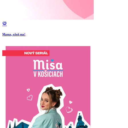
Mama, ožeň ma!