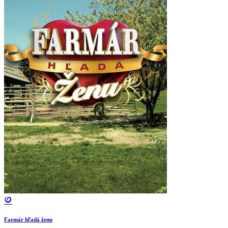
Farmár hľadá ženu