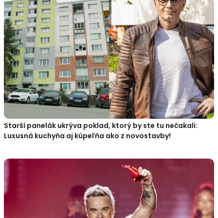
Starší panelák ukrýva poklad, ktorý by ste tu nečakali:
Luxusná kuchyňa aj kúpeľňa ako z novostavby!