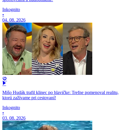
Inkognito
•
04. 08. 2026
Mišo Hudák trafil klinec po hlavičke: Trefne pomenoval realitu,
ktorú zažívame pri cestovaní!
Inkognito
•
03. 08. 2026