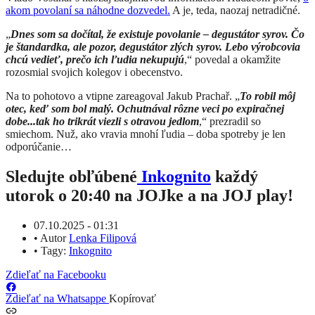
akom povolaní sa náhodne dozvedel.
A je, teda, naozaj netradičné.
„
Dnes som sa dočítal, že existuje povolanie – degustátor syrov. Čo
je štandardka, ale pozor, degustátor zlých syrov. Lebo výrobcovia
chcú vedieť, prečo ich ľudia nekupujú
,“ povedal a okamžite
rozosmial svojich kolegov i obecenstvo.
Na to pohotovo a vtipne zareagoval Jakub Prachař. „
To robil môj
otec, keď som bol malý. Ochutnával rôzne veci po expiračnej
dobe...tak ho trikrát viezli s otravou jedlom
,“ prezradil so
smiechom. Nuž, ako vravia mnohí ľudia – doba spotreby je len
odporúčanie…
Sledujte obľúbené
Inkognito
každý
utorok o 20:40 na JOJke a na JOJ play!
07.10.2025 - 01:31
•
Autor
Lenka Filipová
•
Tagy:
Inkognito
Zdieľať na Facebooku
Zdieľať na Whatsappe
Kopírovať