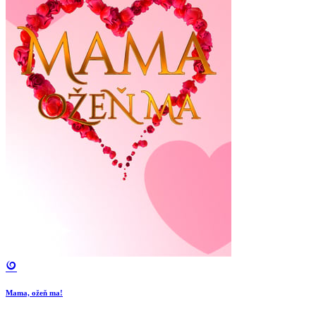
Mama, ožeň ma!