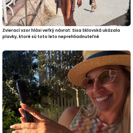
Zvierací vzor hlási veľký návrat: Sisa Sklovská ukázala
plavky, ktoré sú toto leto neprehliadnuteľné