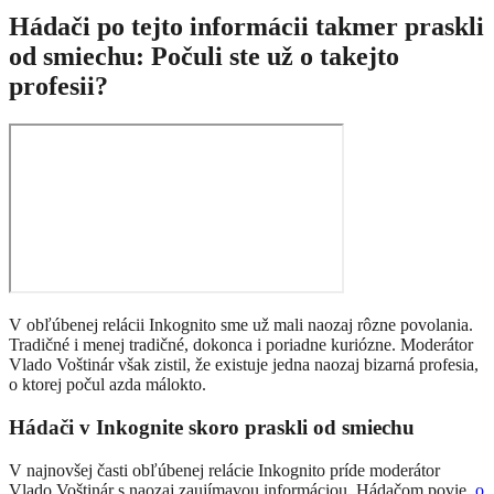
Hádači po tejto informácii takmer praskli
od smiechu: Počuli ste už o takejto
profesii?
V obľúbenej relácii Inkognito sme už mali naozaj rôzne povolania.
Tradičné i menej tradičné, dokonca i poriadne kuriózne. Moderátor
Vlado Voštinár však zistil, že existuje jedna naozaj bizarná profesia,
o ktorej počul azda málokto.
Hádači v Inkognite skoro praskli od smiechu
V najnovšej časti obľúbenej relácie Inkognito príde moderátor
Vlado Voštinár s naozaj zaujímavou informáciou. Hádačom povie,
o