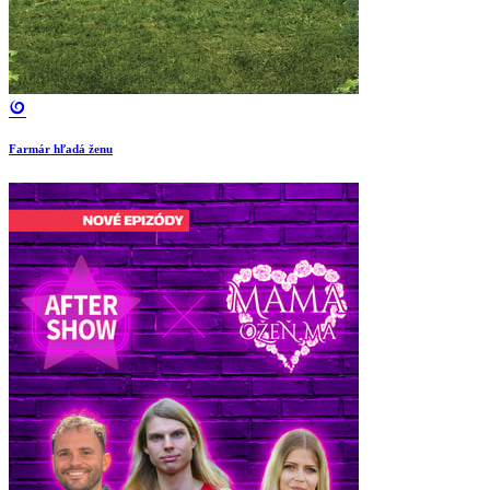
Farmár hľadá ženu