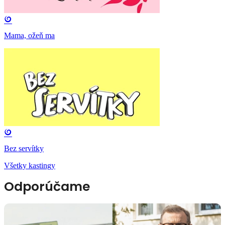
Mama, ožeň ma
Bez servítky
Všetky kastingy
Odporúčame