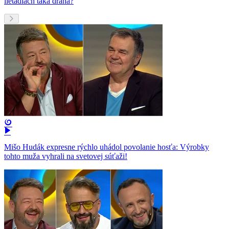
lietadlách taká drahá?
Mišo Hudák expresne rýchlo uhádol povolanie hosťa: Výrobky
tohto muža vyhrali na svetovej súťaži!