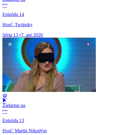
Epizóda 14
Hosť: Twiinsky
Séria 13
•
7. apr 2026
Zadarmo na
Epizóda 13
Hosť: Martin Nikodým