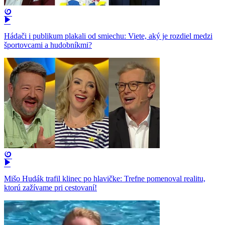
Hádači i publikum plakali od smiechu: Viete, aký je rozdiel medzi
športovcami a hudobníkmi?
Mišo Hudák trafil klinec po hlavičke: Trefne pomenoval realitu,
ktorú zažívame pri cestovaní!