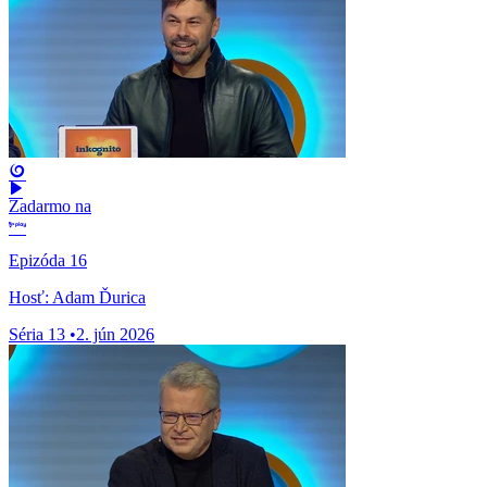
Zadarmo na
Epizóda 16
Hosť: Adam Ďurica
Séria 13
•
2. jún 2026