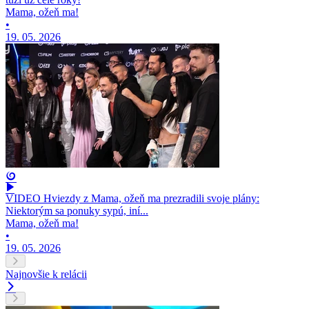
Mama, ožeň ma!
•
19. 05. 2026
VIDEO Hviezdy z Mama, ožeň ma prezradili svoje plány:
Niektorým sa ponuky sypú, iní...
Mama, ožeň ma!
•
19. 05. 2026
Najnovšie k relácii