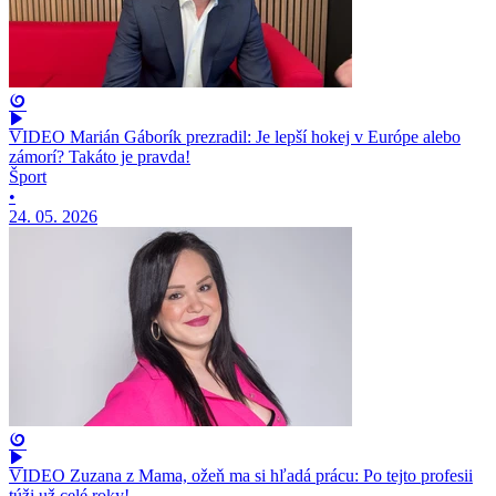
VIDEO Marián Gáborík prezradil: Je lepší hokej v Európe alebo
zámorí? Takáto je pravda!
Šport
•
24. 05. 2026
VIDEO Zuzana z Mama, ožeň ma si hľadá prácu: Po tejto profesii
túži už celé roky!