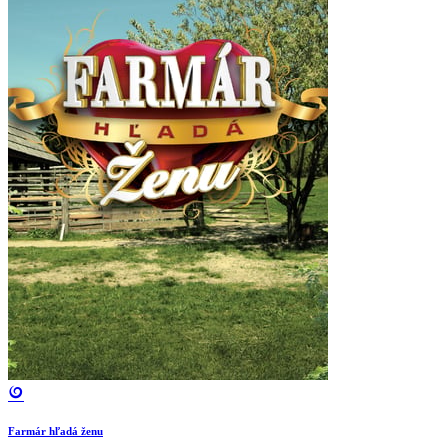
Farmár hľadá ženu