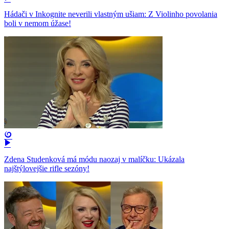
Hádači v Inkognite neverili vlastným ušiam: Z Violinho povolania
boli v nemom úžase!
Zdena Studenková má módu naozaj v malíčku: Ukázala
najštýlovejšie rifle sezóny!