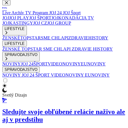
Live
Archív
TV Program
JOJ 24
JOJ Šport
JOJ
JOJ PLAY
JOJ ŠPORT
JOJKO
NADÁCIA TV
JOJ
KASTINGY
JOJ CZ
JOJ GROUP
LIFESTYLE
ŽENSKÉ
TOPSTAR
SME CHLAPI
ZDRAVIE
HISTORY
LIFESTYLE
ŽENSKÉ
TOPSTAR
SME CHLAPI
ZDRAVIE
HISTORY
SPRAVODAJSTVO
NOVINY
JOJ 24
ŠPORT
VIDEONOVINY
EUNOVINY
SPRAVODAJSTVO
NOVINY
JOJ 24
ŠPORT
VIDEONOVINY
EUNOVINY
Svetlý Dizajn
Sledujte svoje obľúbené relácie naživo ale
aj v predstihu