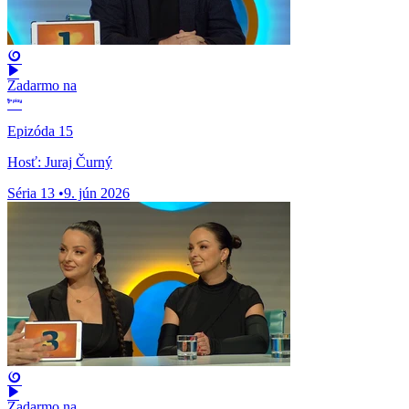
Zadarmo na
Epizóda 15
Hosť: Juraj Čurný
Séria 13
•
9. jún 2026
Zadarmo na