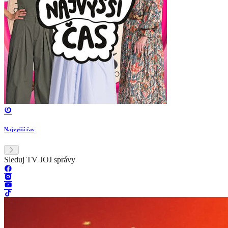
Najvyšší čas
Sleduj TV JOJ správy