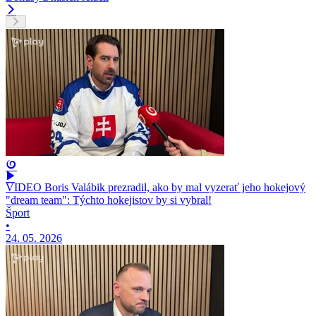
VIDEO Boris Valábik prezradil, ako by mal vyzerať jeho hokejový
"dream team": Týchto hokejistov by si vybral!
Šport
•
24. 05. 2026