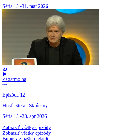
Séria 13
•
31. mar 2026
Zadarmo na
Epizóda 12
Hosť: Štefan Skrúcaný
Séria 13
•
28. apr 2026
+
Zobraziť všetky epizódy
Zobraziť všetky epizódy
Bonusy z našich relácií