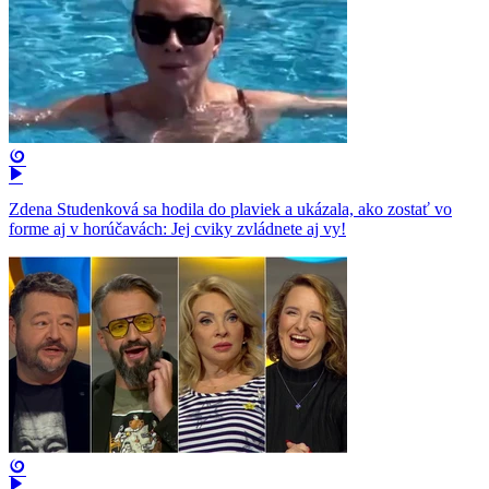
Zdena Studenková sa hodila do plaviek a ukázala, ako zostať vo
forme aj v horúčavách: Jej cviky zvládnete aj vy!