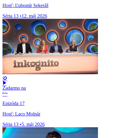
Hosť: Ľubomír Sekeráš
Séria 13
•
12. máj 2026
Zadarmo na
Epizóda 17
Hosť: Laco Molnár
Séria 13
•
5. máj 2026