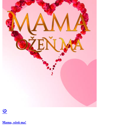
Mama, ožeň ma!