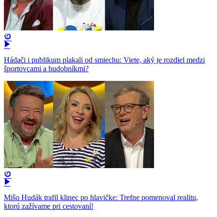
Hádači i publikum plakali od smiechu: Viete, aký je rozdiel medzi
športovcami a hudobníkmi?
Mišo Hudák trafil klinec po hlavičke: Trefne pomenoval realitu,
ktorú zažívame pri cestovaní!