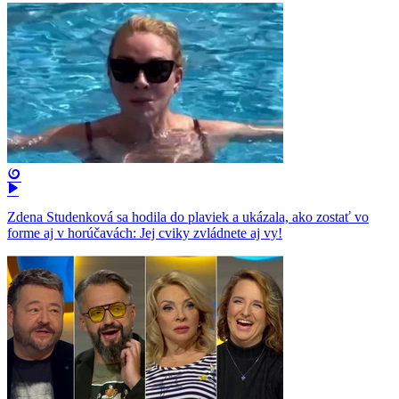
Zdena Studenková sa hodila do plaviek a ukázala, ako zostať vo
forme aj v horúčavách: Jej cviky zvládnete aj vy!