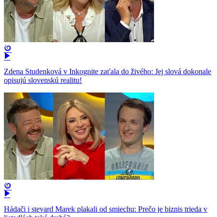
Zdena Studenková v Inkognite zaťala do živého: Jej slová dokonale
opisujú slovenskú realitu!
Hádači i stevard Marek plakali od smiechu: Prečo je biznis trieda v