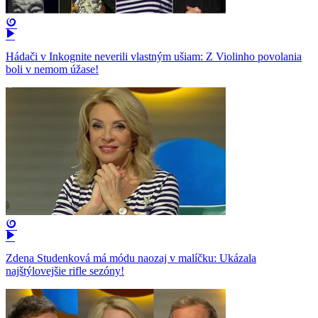
Hádači v Inkognite neverili vlastným ušiam: Z Violinho povolania
boli v nemom úžase!
Zdena Studenková má módu naozaj v malíčku: Ukázala
najštýlovejšie rifle sezóny!