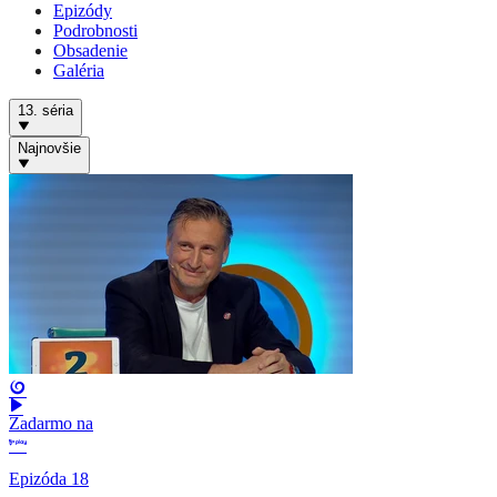
Epizódy
Podrobnosti
Obsadenie
Galéria
13. séria
Najnovšie
Zadarmo na
Epizóda 18