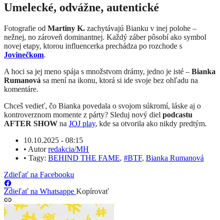
Umelecké, odvážne, autentické
Fotografie od
Martiny K.
zachytávajú Bianku v inej polohe –
nežnej, no zároveň dominantnej. Každý záber pôsobí ako symbol
novej etapy, ktorou influencerka prechádza po rozchode s
Jovinečkom
.
A hoci sa jej meno spája s množstvom drámy, jedno je isté –
Bianka
Rumanová
sa mení na ikonu, ktorá si ide svoje bez ohľadu na
komentáre.
Chceš vedieť, čo Bianka povedala o svojom súkromí, láske aj o
kontroverznom momente z párty? Sleduj nový diel
podcastu
AFTER SHOW
na
JOJ play
, kde sa otvorila ako nikdy predtým.
10.10.2025 - 08:15
•
Autor
redakcia/MH
•
Tagy:
BEHIND THE FAME
,
#BTF
,
Bianka Rumanová
Zdieľať na Facebooku
Zdieľať na Whatsappe
Kopírovať