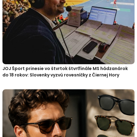
JOJ Šport prinesie vo štvrtok štvrťfinále MS hádzanárok
do 18 rokov: Slovenky vyzvú rovesníčky z Čiernej Hory