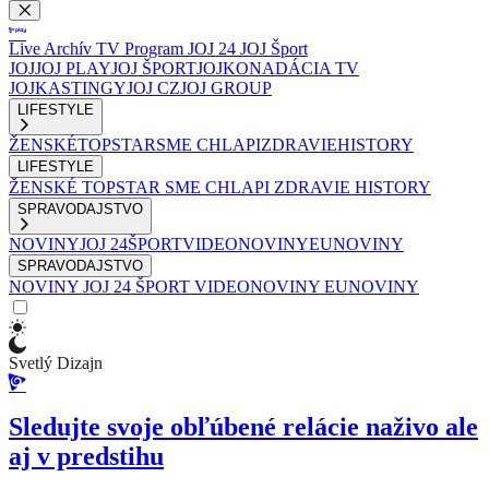
Live
Archív
TV Program
JOJ 24
JOJ Šport
JOJ
JOJ PLAY
JOJ ŠPORT
JOJKO
NADÁCIA TV
JOJ
KASTINGY
JOJ CZ
JOJ GROUP
LIFESTYLE
ŽENSKÉ
TOPSTAR
SME CHLAPI
ZDRAVIE
HISTORY
LIFESTYLE
ŽENSKÉ
TOPSTAR
SME CHLAPI
ZDRAVIE
HISTORY
SPRAVODAJSTVO
NOVINY
JOJ 24
ŠPORT
VIDEONOVINY
EUNOVINY
SPRAVODAJSTVO
NOVINY
JOJ 24
ŠPORT
VIDEONOVINY
EUNOVINY
Svetlý Dizajn
Sledujte svoje obľúbené relácie naživo ale
aj v predstihu