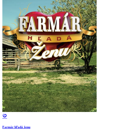
Farmár hľadá ženu