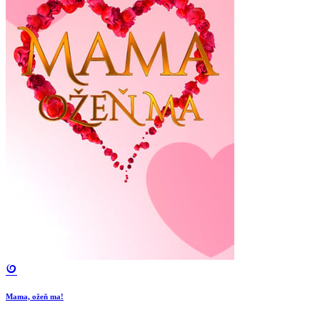
Mama, ožeň ma!