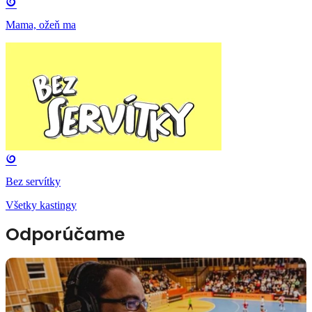
Mama, ožeň ma
Bez servítky
Všetky kastingy
Odporúčame