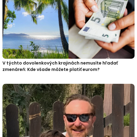
V týchto dovolenkových krajinách nemusíte hľadať
zmenáreň: Kde všade môžete platiť eurom?