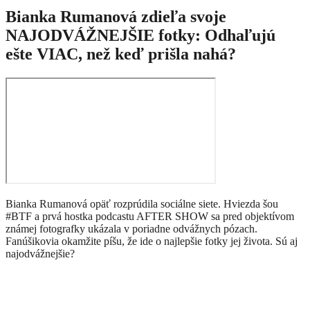
Bianka Rumanová zdieľa svoje
NAJODVÁŽNEJŠIE fotky: Odhaľujú
ešte VIAC, než keď prišla nahá?
Bianka Rumanová opäť rozprúdila sociálne siete. Hviezda šou
#BTF a prvá hostka podcastu AFTER SHOW sa pred objektívom
známej fotografky ukázala v poriadne odvážnych pózach.
Fanúšikovia okamžite píšu, že ide o najlepšie fotky jej života. Sú aj
najodvážnejšie?