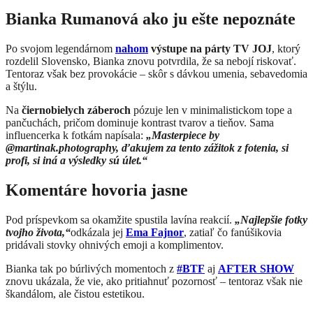
Bianka Rumanová ako ju ešte nepoznáte
Po svojom legendárnom
nahom
výstupe na párty TV JOJ
, ktorý
rozdelil Slovensko, Bianka znovu potvrdila, že sa nebojí riskovať.
Tentoraz však bez provokácie – skôr s dávkou umenia, sebavedomia
a štýlu.
Na
čiernobielych záberoch
pózuje len v minimalistickom tope a
pančuchách, pričom dominuje kontrast tvarov a tieňov. Sama
influencerka k fotkám napísala:
„Masterpiece by
@martinak.photography, ďakujem za tento zážitok z fotenia, si
profi, si iná a výsledky sú úlet.“
Komentáre hovoria jasne
Pod príspevkom sa okamžite spustila lavína reakcií.
„Najlepšie fotky
tvojho života,“
odkázala jej
Ema Fajnor
, zatiaľ čo fanúšikovia
pridávali stovky ohnivých emoji a komplimentov.
Bianka tak po búrlivých momentoch z
#BTF
aj
AFTER SHOW
znovu ukázala, že vie, ako pritiahnuť pozornosť – tentoraz však nie
škandálom, ale čistou estetikou.