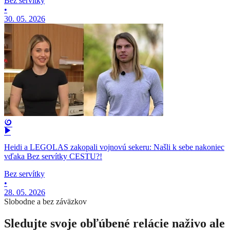
Bez servítky
•
30. 05. 2026
Heidi a LEGOLAS zakopali vojnovú sekeru: Našli k sebe nakoniec
vďaka Bez servítky CESTU?!
Bez servítky
•
28. 05. 2026
Slobodne a bez záväzkov
Sledujte svoje obľúbené relácie naživo ale