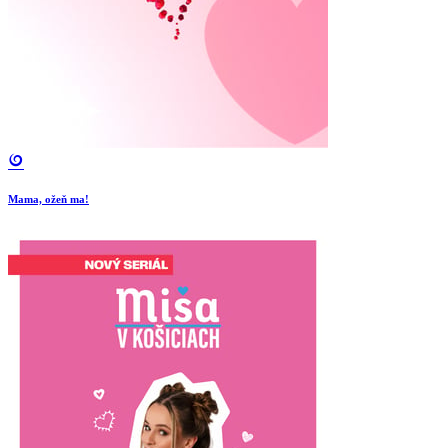
Mama, ožeň ma!