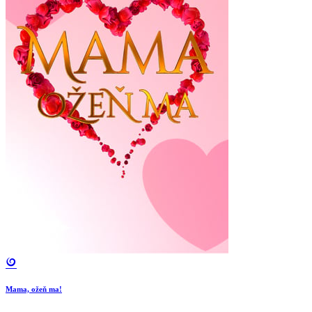
Mama, ožeň ma!