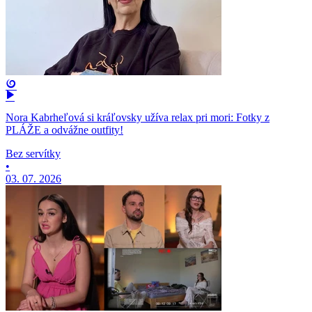
Nora Kabrheľová si kráľovsky užíva relax pri mori: Fotky z
PLÁŽE a odvážne outfity!
Bez servítky
•
03. 07. 2026