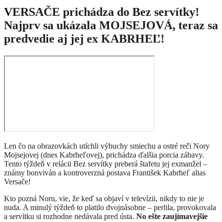
VERSAČE prichádza do Bez servítky!
Najprv sa ukázala MOJSEJOVÁ, teraz sa
predvedie aj jej ex KABRHEĽ!
Len čo na obrazovkách utíchli výbuchy smiechu a ostré reči Nory
Mojsejovej (dnes Kabrheľovej), prichádza ďalšia porcia zábavy.
Tento týždeň v relácii Bez servítky preberá štafetu jej exmanžel –
známy bonviván a kontroverzná postava František Kabrheľ alias
Versače!
Kto pozná Noru, vie, že keď sa objaví v televízii, nikdy to nie je
nuda. A minulý týždeň to platilo dvojnásobne – perlila, provokovala
a servítku si rozhodne nedávala pred ústa.
No ešte zaujímavejšie