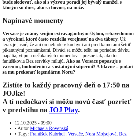
bude sledovať, ako si s výzvou poradí jej bývalý manžel, s
ktorým sú dnes, ako sa hovorí, na nože.
Napínavé momenty
Versace je známy svojím extravagantným štýlom, sebavedomím
a výrokmi, ktoré často rozdelia verejnosť na dva tábory.
Už
teraz je jasné, že ani on nebude v kuchyni ani pred kamerami šetriť
pikantnými poznámkami. Diváci sa môžu tešiť na poriadnu dávku
napätia, vtipu a nečakaných momentov – presne tak, ako to
fanúšikovia Bez servítky milujú.
Ako sa Versace popasuje s
varením, hodnotením a s ostatnými súpermi? A hlavne – podarí
sa mu prekonať legendárnu Noru?
Zistíte to každý pracovný deň o 17:50 na
JOJke!
A tí nedočkaví si môžu novú časť pozrieť
v predstihu na
JOJ Play
.
12.10.2025 - 09:00
•
Autor
Michaela Rovenská
•
Tagy:
František Kabrheľ
,
Versače
,
Nora Mojsejová
,
Bez