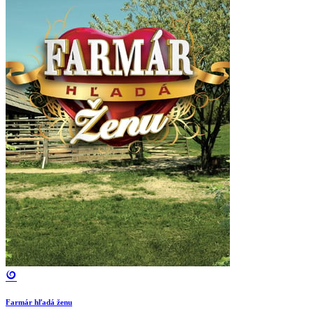
Farmár hľadá ženu