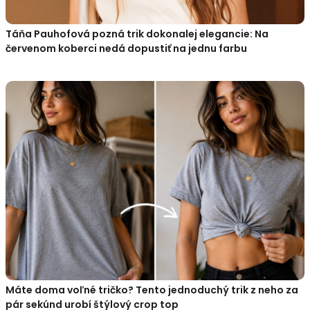
Táňa Pauhofová pozná trik dokonalej elegancie: Na
červenom koberci nedá dopustiť na jednu farbu
Máte doma voľné tričko? Tento jednoduchý trik z neho za
pár sekúnd urobí štýlový crop top