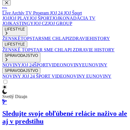
Live
Archív
TV Program
JOJ 24
JOJ Šport
JOJ
JOJ PLAY
JOJ ŠPORT
JOJKO
NADÁCIA TV
JOJ
KASTINGY
JOJ CZ
JOJ GROUP
LIFESTYLE
ŽENSKÉ
TOPSTAR
SME CHLAPI
ZDRAVIE
HISTORY
LIFESTYLE
ŽENSKÉ
TOPSTAR
SME CHLAPI
ZDRAVIE
HISTORY
SPRAVODAJSTVO
NOVINY
JOJ 24
ŠPORT
VIDEONOVINY
EUNOVINY
SPRAVODAJSTVO
NOVINY
JOJ 24
ŠPORT
VIDEONOVINY
EUNOVINY
Svetlý Dizajn
Sledujte svoje obľúbené relácie naživo ale
aj v predstihu