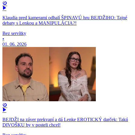
Klaudia pred kamerami odhalí ŠPINAVÚ hru BEJDŽIHO: Tajné
debaty s Lenkou a MANIPULÁCIA?!
Bez servítky
•
01. 06. 2026
BEJDŽI na záver prekvapí a dá Lenke EROTICKÝ darček: Takú
DIVOŠKU by v posteli chcel!