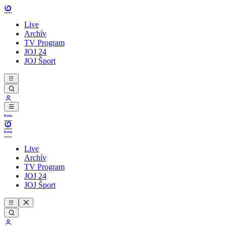
Live
Archív
TV Program
JOJ 24
JOJ Šport
Live
Archív
TV Program
JOJ 24
JOJ Šport