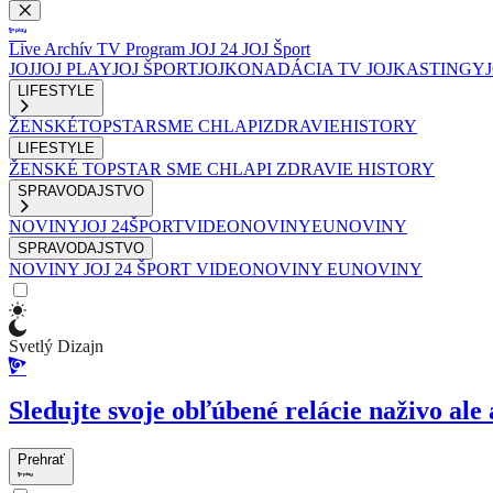
Live
Archív
TV Program
JOJ 24
JOJ Šport
JOJ
JOJ PLAY
JOJ ŠPORT
JOJKO
NADÁCIA TV JOJ
KASTINGY
LIFESTYLE
ŽENSKÉ
TOPSTAR
SME CHLAPI
ZDRAVIE
HISTORY
LIFESTYLE
ŽENSKÉ
TOPSTAR
SME CHLAPI
ZDRAVIE
HISTORY
SPRAVODAJSTVO
NOVINY
JOJ 24
ŠPORT
VIDEONOVINY
EUNOVINY
SPRAVODAJSTVO
NOVINY
JOJ 24
ŠPORT
VIDEONOVINY
EUNOVINY
Svetlý Dizajn
Sledujte svoje obľúbené relácie naživo ale 
Prehrať