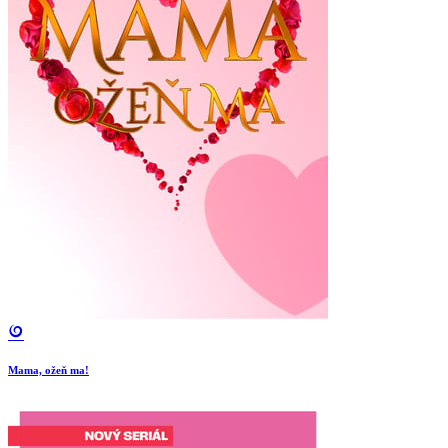
Mama, ožeň ma!