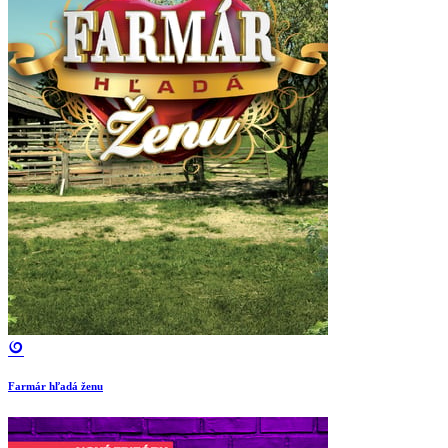
Farmár hľadá ženu