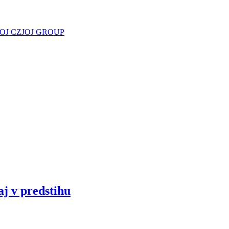
JOJ CZ
JOJ GROUP
aj v predstihu