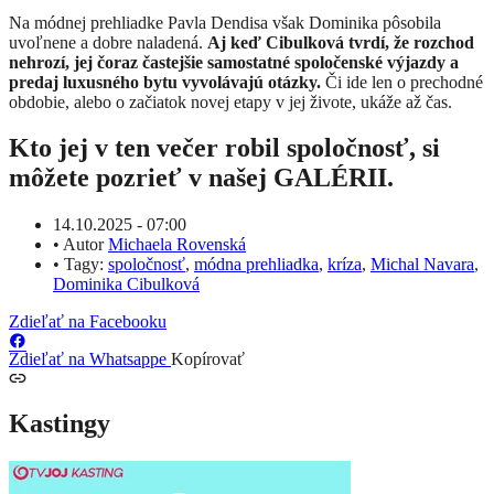
Na módnej prehliadke Pavla Dendisa však Dominika pôsobila
uvoľnene a dobre naladená.
Aj keď Cibulková tvrdí, že rozchod
nehrozí, jej čoraz častejšie samostatné spoločenské výjazdy a
predaj luxusného bytu vyvolávajú otázky.
Či ide len o prechodné
obdobie, alebo o začiatok novej etapy v jej živote, ukáže až čas.
Kto jej v ten večer robil spoločnosť, si
môžete pozrieť v našej GALÉRII.
14.10.2025 - 07:00
•
Autor
Michaela Rovenská
•
Tagy:
spoločnosť
,
módna prehliadka
,
kríza
,
Michal Navara
,
Dominika Cibulková
Zdieľať na Facebooku
Zdieľať na Whatsappe
Kopírovať
Kastingy