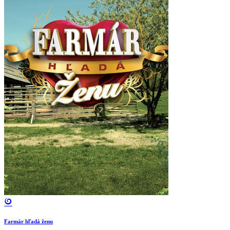
Farmár hľadá ženu