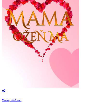
Mama, ožeň ma!