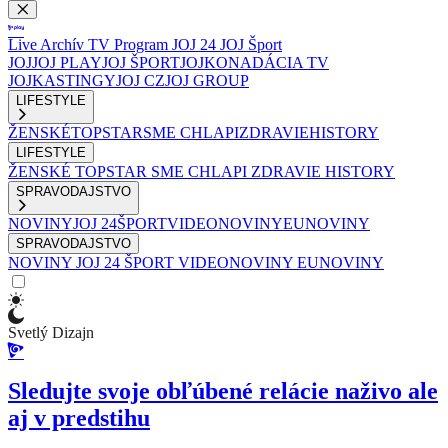
Live
Archív
TV Program
JOJ 24
JOJ Šport
JOJ
JOJ PLAY
JOJ ŠPORT
JOJKO
NADÁCIA TV
JOJ
KASTINGY
JOJ CZ
JOJ GROUP
LIFESTYLE
ŽENSKÉ
TOPSTAR
SME CHLAPI
ZDRAVIE
HISTORY
LIFESTYLE
ŽENSKÉ
TOPSTAR
SME CHLAPI
ZDRAVIE
HISTORY
SPRAVODAJSTVO
NOVINY
JOJ 24
ŠPORT
VIDEONOVINY
EUNOVINY
SPRAVODAJSTVO
NOVINY
JOJ 24
ŠPORT
VIDEONOVINY
EUNOVINY
Svetlý Dizajn
Sledujte svoje obľúbené relácie naživo ale
aj v predstihu