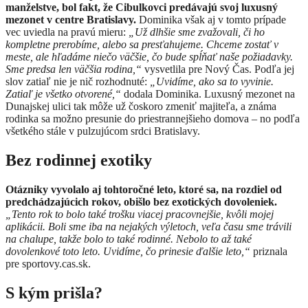
manželstve, bol fakt, že Cibulkovci predávajú svoj luxusný
mezonet v centre Bratislavy.
Dominika však aj v tomto prípade
vec uviedla na pravú mieru:
„Už dlhšie sme zvažovali, či ho
kompletne prerobíme, alebo sa presťahujeme. Chceme zostať v
meste, ale hľadáme niečo väčšie, čo bude spĺňať naše požiadavky.
Sme predsa len väčšia rodina,“
vysvetlila pre Nový Čas. Podľa jej
slov zatiaľ nie je nič rozhodnuté:
„Uvidíme, ako sa to vyvinie.
Zatiaľ je všetko otvorené,“
dodala Dominika. Luxusný mezonet na
Dunajskej ulici tak môže už čoskoro zmeniť majiteľa, a známa
rodinka sa možno presunie do priestrannejšieho domova – no podľa
všetkého stále v pulzujúcom srdci Bratislavy.
Bez rodinnej exotiky
Otázniky vyvolalo aj tohtoročné leto, ktoré sa, na rozdiel od
predchádzajúcich rokov, obišlo bez exotických dovoleniek.
„Tento rok to bolo také trošku viacej pracovnejšie, kvôli mojej
aplikácii. Boli sme iba na nejakých výletoch, veľa času sme trávili
na chalupe, takže bolo to také rodinné. Nebolo to až také
dovolenkové toto leto. Uvidíme, čo prinesie ďalšie leto,“
priznala
pre sportovy.cas.sk.
S kým prišla?