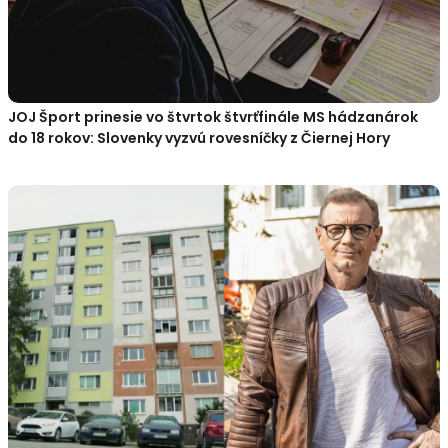
JOJ Šport prinesie vo štvrtok štvrťfinále MS hádzanárok
do 18 rokov: Slovenky vyzvú rovesníčky z Čiernej Hory