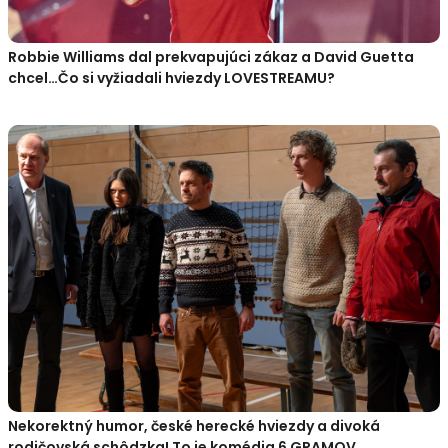
Robbie Williams dal prekvapujúci zákaz a David Guetta
chcel…Čo si vyžiadali hviezdy LOVESTREAMU?
Nekorektný humor, české herecké hviezdy a divoká
rodičovská schôdzka! To je komédia 6 GRAMOV