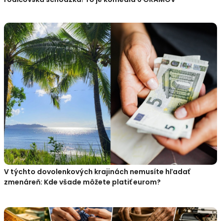
V týchto dovolenkových krajinách nemusíte hľadať
zmenáreň: Kde všade môžete platiť eurom?