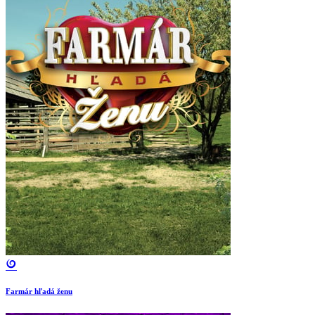
Farmár hľadá ženu