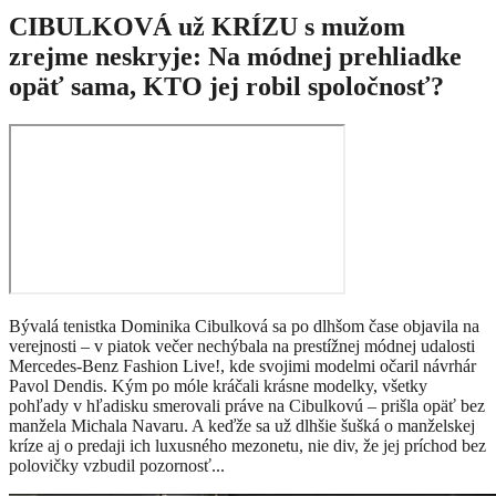
CIBULKOVÁ už KRÍZU s mužom
zrejme neskryje: Na módnej prehliadke
opäť sama, KTO jej robil spoločnosť?
Bývalá tenistka Dominika Cibulková sa po dlhšom čase objavila na
verejnosti – v piatok večer nechýbala na prestížnej módnej udalosti
Mercedes-Benz Fashion Live!, kde svojimi modelmi očaril návrhár
Pavol Dendis. Kým po móle kráčali krásne modelky, všetky
pohľady v hľadisku smerovali práve na Cibulkovú – prišla opäť bez
manžela Michala Navaru. A keďže sa už dlhšie šušká o manželskej
kríze aj o predaji ich luxusného mezonetu, nie div, že jej príchod bez
polovičky vzbudil pozornosť...