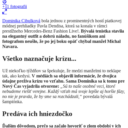
+11
fotografii
​Dominika Cibulková
bola jednou z prominentných hostí piatkovej
módnej prehliadky Pavla Dendisa, ktorá sa konala v rámci
prestížneho Mercedes-Benz Fashion Live!.
Bývalá tenistka stavila
na elegantný outfit a dobrú náladu, no fanúšikom ani
fotografom neušlo, že po jej boku opäť chýbal manžel Michal
Navara.
Všetko naznačuje krízu...
Už niekoľko týždňov sa špekuluje, že medzi manželmi to neklape
tak, ako kedysi.
V médiách sa objavili informácie, že dvojica
údajne prežíva krízu vo vzťahu. Sama Dominika sa k tomu pre
Nový Čas vyjadrila otvorene:
„Sú to naše osobné veci, ktoré
nebudeme riešiť verejne. Každý vzťah má svoje lepšie aj horšie fázy,
no nie je pravda, že by sme sa rozchádzali,“
povedala bývalá
šampiónka.
Predáva ich hniezdočko
Ďalším dôvodom, prečo sa začalo hovoriť o zlom období v ich