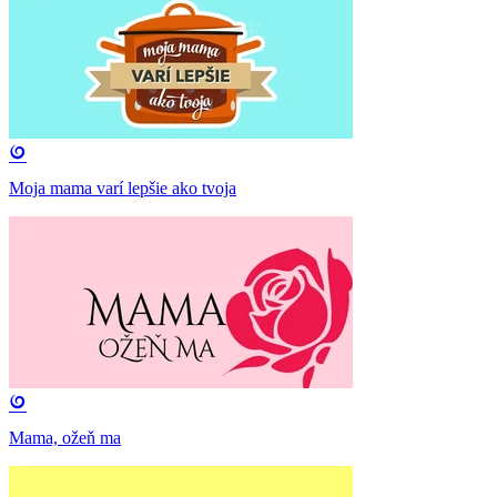
Moja mama varí lepšie ako tvoja
Mama, ožeň ma