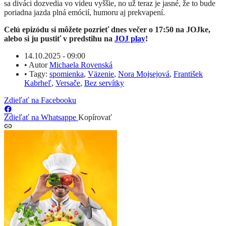
sa diváci dozvedia vo videu vyššie, no už teraz je jasné, že to bude
poriadna jazda plná emócií, humoru aj prekvapení.
Celú epizódu si môžete pozrieť dnes večer o 17:50 na JOJke,
alebo si ju pustiť v predstihu na
JOJ play
!
14.10.2025 - 09:00
•
Autor
Michaela Rovenská
•
Tagy:
spomienka
,
Väzenie
,
Nora Mojsejová
,
František
Kabrheľ
,
Versače
,
Bez servítky
Zdieľať na Facebooku
Zdieľať na Whatsappe
Kopírovať