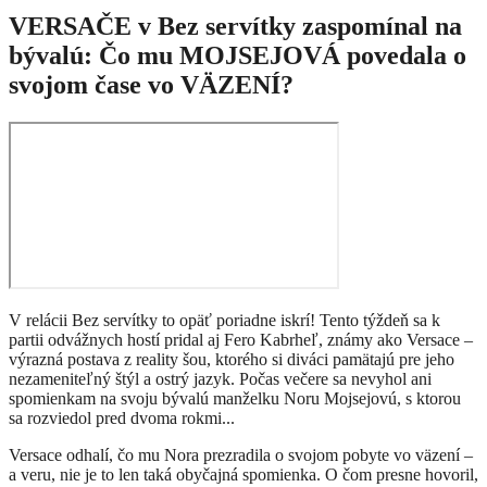
VERSAČE v Bez servítky zaspomínal na
bývalú: Čo mu MOJSEJOVÁ povedala o
svojom čase vo VÄZENÍ?
V relácii Bez servítky to opäť poriadne iskrí! Tento týždeň sa k
partii odvážnych hostí pridal aj Fero Kabrheľ, známy ako Versace –
výrazná postava z reality šou, ktorého si diváci pamätajú pre jeho
nezameniteľný štýl a ostrý jazyk. Počas večere sa nevyhol ani
spomienkam na svoju bývalú manželku Noru Mojsejovú, s ktorou
sa rozviedol pred dvoma rokmi...
Versace odhalí, čo mu Nora prezradila o svojom pobyte vo väzení –
a veru, nie je to len taká obyčajná spomienka. O čom presne hovoril,