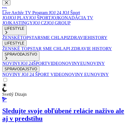
Live
Archív
TV Program
JOJ 24
JOJ Šport
JOJ
JOJ PLAY
JOJ ŠPORT
JOJKO
NADÁCIA TV
JOJ
KASTINGY
JOJ CZ
JOJ GROUP
LIFESTYLE
ŽENSKÉ
TOPSTAR
SME CHLAPI
ZDRAVIE
HISTORY
LIFESTYLE
ŽENSKÉ
TOPSTAR
SME CHLAPI
ZDRAVIE
HISTORY
SPRAVODAJSTVO
NOVINY
JOJ 24
ŠPORT
VIDEONOVINY
EUNOVINY
SPRAVODAJSTVO
NOVINY
JOJ 24
ŠPORT
VIDEONOVINY
EUNOVINY
Svetlý Dizajn
Sledujte svoje obľúbené relácie naživo ale
aj v predstihu