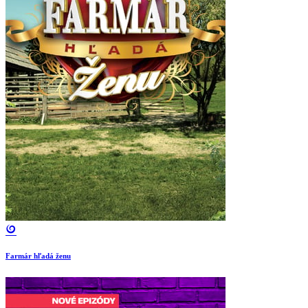
Farmár hľadá ženu