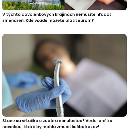
V týchto dovolenkových krajinách nemusíte hľadať
zmenáreň: Kde všade môžete platiť eurom?
Stane sa vŕtačka u zubára minulosťou? Vedci prišli s
novinkou, ktorá by mohla zmeniť liečbu kazov!