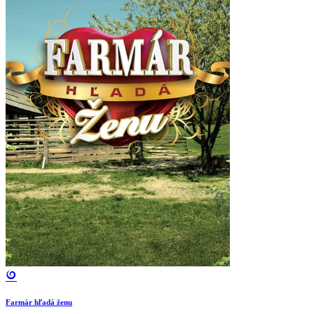
Farmár hľadá ženu