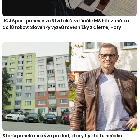
JOJ Šport prinesie vo štvrtok štvrťfinále MS hádzanárok
do 18 rokov: Slovenky vyzvú rovesníčky z Čiernej Hory
Starší panelák ukrýva poklad, ktorý by ste tu nečakali: