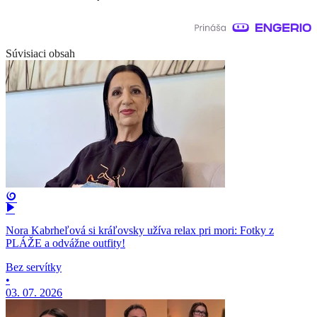
Súvisiaci obsah
Nora Kabrheľová si kráľovsky užíva relax pri mori: Fotky z
PLÁŽE a odvážne outfity!
Bez servítky
•
03. 07. 2026