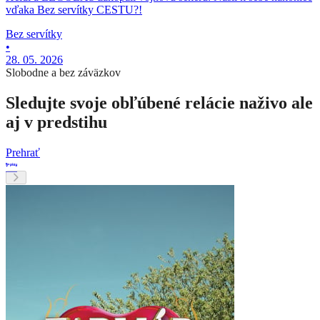
vďaka Bez servítky CESTU?!
Bez servítky
•
28. 05. 2026
Slobodne a bez záväzkov
Sledujte svoje obľúbené relácie naživo ale
aj v predstihu
Prehrať