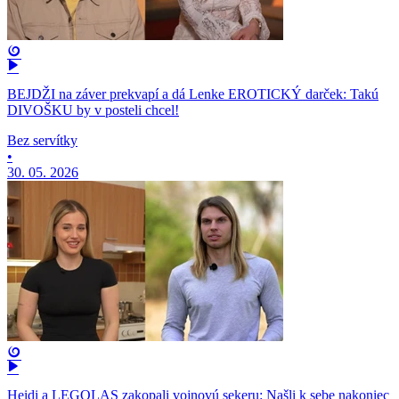
BEJDŽI na záver prekvapí a dá Lenke EROTICKÝ darček: Takú
DIVOŠKU by v posteli chcel!
Bez servítky
•
30. 05. 2026
Heidi a LEGOLAS zakopali vojnovú sekeru: Našli k sebe nakoniec