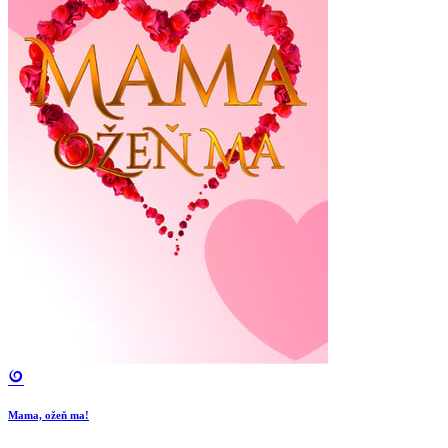
Mama, ožeň ma!