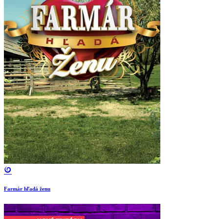
Farmár hľadá ženu