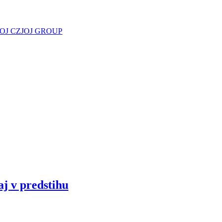
JOJ CZ
JOJ GROUP
aj v predstihu