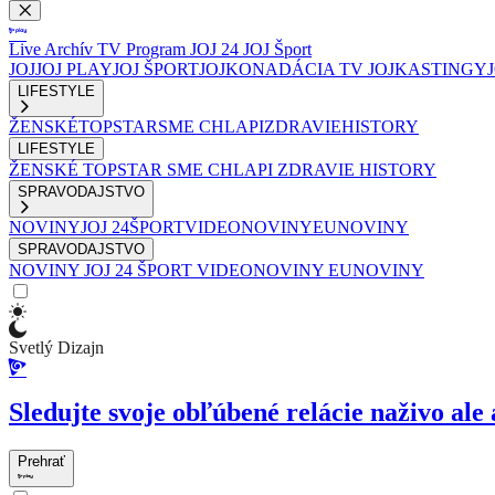
Live
Archív
TV Program
JOJ 24
JOJ Šport
JOJ
JOJ PLAY
JOJ ŠPORT
JOJKO
NADÁCIA TV JOJ
KASTINGY
LIFESTYLE
ŽENSKÉ
TOPSTAR
SME CHLAPI
ZDRAVIE
HISTORY
LIFESTYLE
ŽENSKÉ
TOPSTAR
SME CHLAPI
ZDRAVIE
HISTORY
SPRAVODAJSTVO
NOVINY
JOJ 24
ŠPORT
VIDEONOVINY
EUNOVINY
SPRAVODAJSTVO
NOVINY
JOJ 24
ŠPORT
VIDEONOVINY
EUNOVINY
Svetlý Dizajn
Sledujte svoje obľúbené relácie naživo ale 
Prehrať