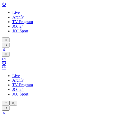
Live
Archív
TV Program
JOJ 24
JOJ Šport
Live
Archív
TV Program
JOJ 24
JOJ Šport