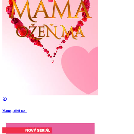
Mama, ožeň ma!