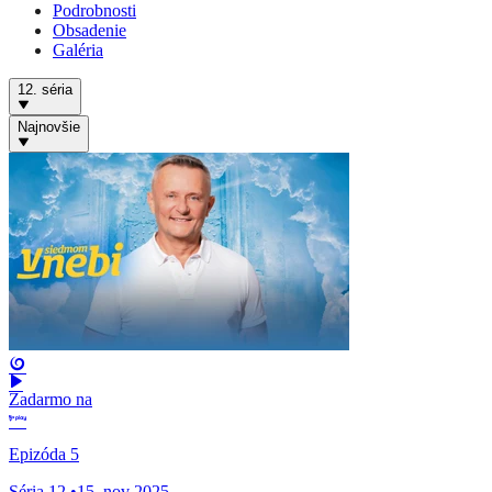
Podrobnosti
Obsadenie
Galéria
12. séria
Najnovšie
Zadarmo na
Epizóda 5
Séria 12
•
15. nov 2025