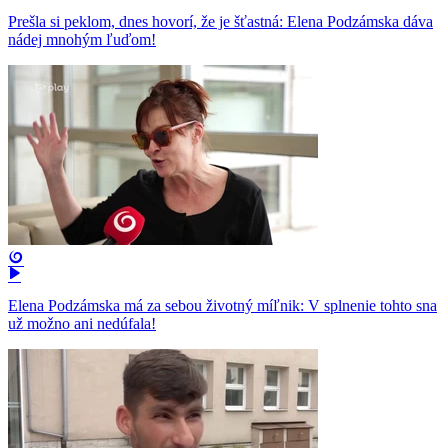
Prešla si peklom, dnes hovorí, že je šťastná: Elena Podzámska dáva
nádej mnohým ľuďom!
Elena Podzámska má za sebou životný míľnik: V splnenie tohto sna
už možno ani nedúfala!