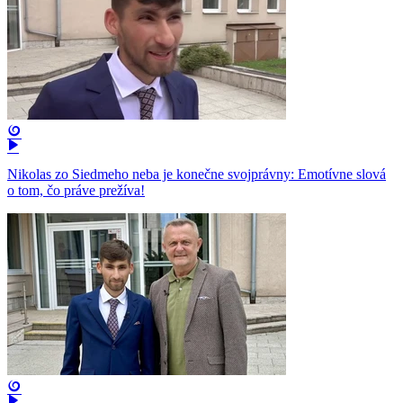
Nikolas zo Siedmeho neba je konečne svojprávny: Emotívne slová
o tom, čo práve prežíva!