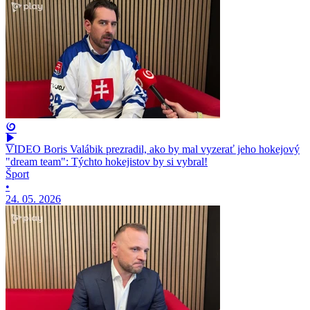
VIDEO Boris Valábik prezradil, ako by mal vyzerať jeho hokejový
"dream team": Týchto hokejistov by si vybral!
Šport
•
24. 05. 2026