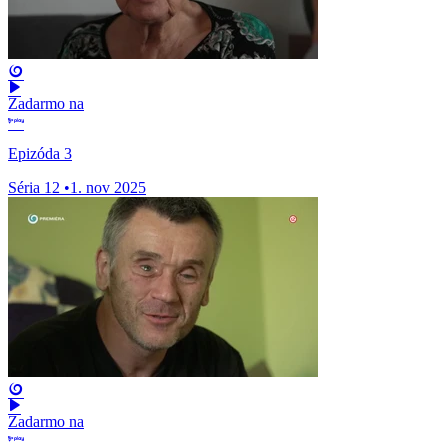
Zadarmo na
Epizóda 3
Séria 12
•
1. nov 2025
Zadarmo na