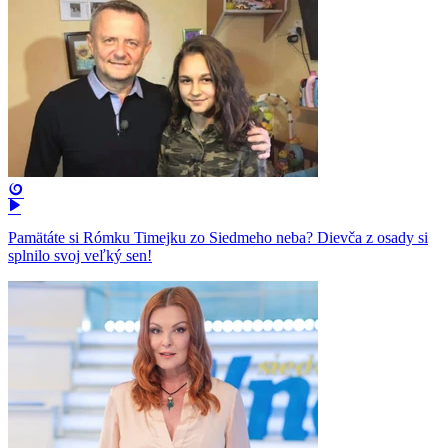
Pamätáte si Rómku Timejku zo Siedmeho neba? Dievča z osady si
splnilo svoj veľký sen!