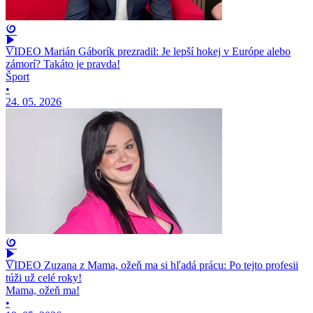
VIDEO Marián Gáborík prezradil: Je lepší hokej v Európe alebo
zámorí? Takáto je pravda!
Šport
•
24. 05. 2026
VIDEO Zuzana z Mama, ožeň ma si hľadá prácu: Po tejto profesii
túži už celé roky!
Mama, ožeň ma!
•