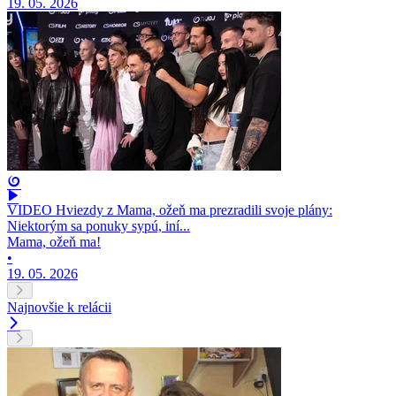
19. 05. 2026
VIDEO Hviezdy z Mama, ožeň ma prezradili svoje plány:
Niektorým sa ponuky sypú, iní...
Mama, ožeň ma!
•
19. 05. 2026
Najnovšie k relácii