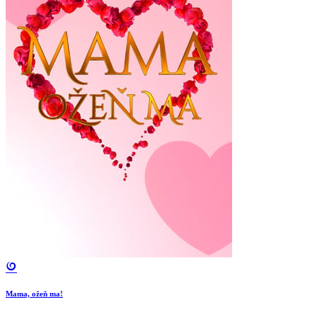
Mama, ožeň ma!