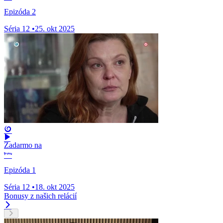
Epizóda 2
Séria 12
•
25. okt 2025
Zadarmo na
Epizóda 1
Séria 12
•
18. okt 2025
Bonusy z našich relácií