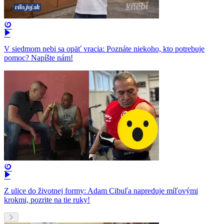
V siedmom nebi sa opäť vracia: Poznáte niekoho, kto potrebuje
pomoc? Napíšte nám!
Z ulice do životnej formy: Adam Cibuľa napreduje míľovými
krokmi, pozrite na tie ruky!