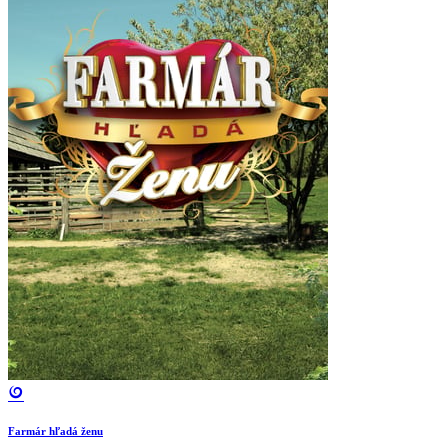
Farmár hľadá ženu