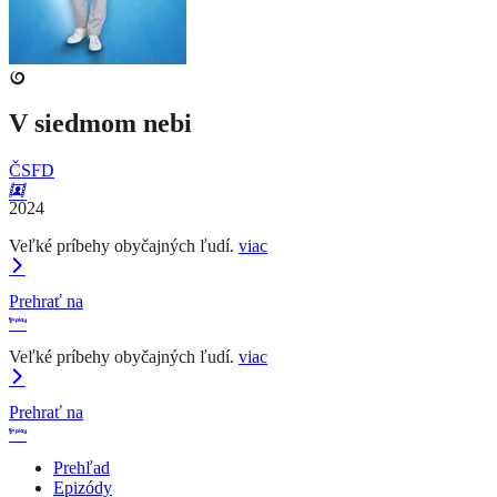
V siedmom nebi
ČSFD
2024
Veľké príbehy obyčajných ľudí.
viac
Prehrať na
Veľké príbehy obyčajných ľudí.
viac
Prehrať na
Prehľad
Epizódy