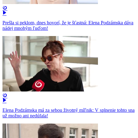
Prešla si peklom, dnes hovorí, že je šťastná: Elena Podzámska dáva
nádej mnohým ľuďom!
Elena Podzámska má za sebou životný míľnik: V splnenie tohto sna
už možno ani nedúfala!