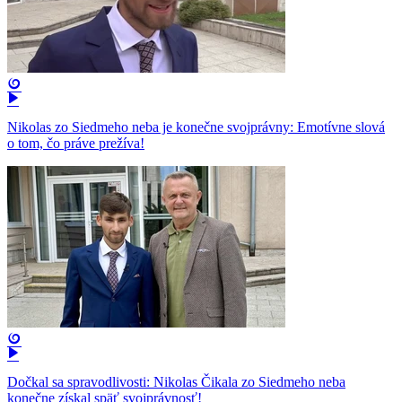
Nikolas zo Siedmeho neba je konečne svojprávny: Emotívne slová
o tom, čo práve prežíva!
Dočkal sa spravodlivosti: Nikolas Čikala zo Siedmeho neba
konečne získal späť svojprávnosť!