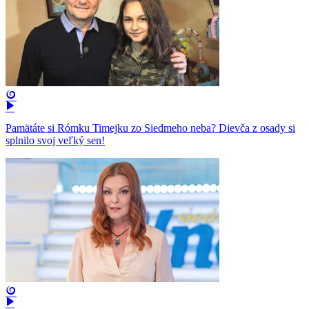
Pamätáte si Rómku Timejku zo Siedmeho neba? Dievča z osady si
splnilo svoj veľký sen!