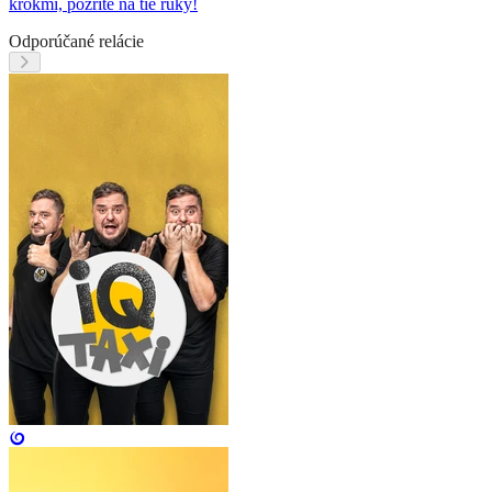
krokmi, pozrite na tie ruky!
Odporúčané relácie