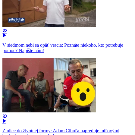
V siedmom nebi sa opäť vracia: Poznáte niekoho, kto potrebuje
pomoc? Napíšte nám!
Z ulice do životnej formy: Adam Cibuľa napreduje míľovými