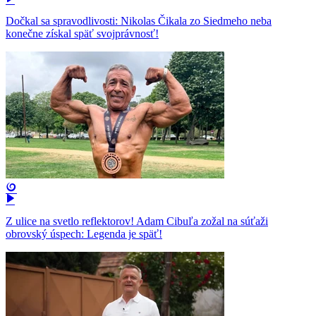
Dočkal sa spravodlivosti: Nikolas Čikala zo Siedmeho neba
konečne získal späť svojprávnosť!
Z ulice na svetlo reflektorov! Adam Cibuľa zožal na súťaži
obrovský úspech: Legenda je späť!