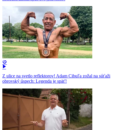
Z ulice na svetlo reflektorov! Adam Cibuľa zožal na súťaži
obrovský úspech: Legenda je späť!