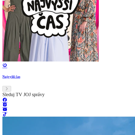
Najvyšší čas
Sleduj TV JOJ správy