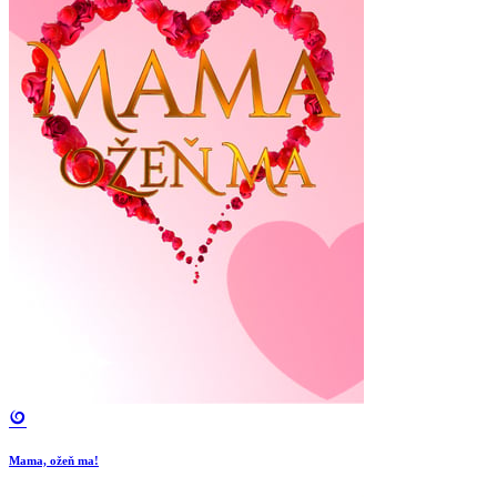
Mama, ožeň ma!