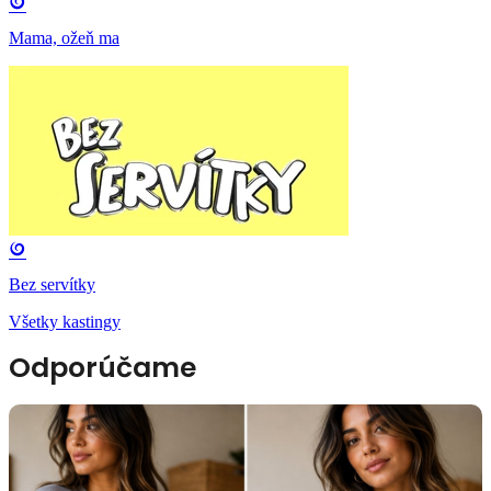
Mama, ožeň ma
Bez servítky
Všetky kastingy
Odporúčame