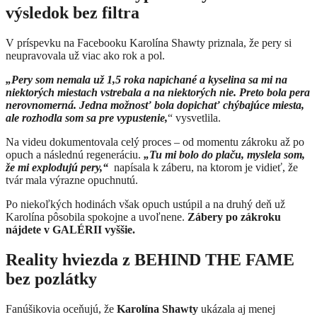
výsledok bez filtra
V príspevku na Facebooku Karolína Shawty priznala, že pery si
neupravovala už viac ako rok a pol.
„Pery som nemala už 1,5 roka napichané a kyselina sa mi na
niektorých miestach vstrebala a na niektorých nie. Preto bola pera
nerovnomerná. Jedna možnosť bola dopichať chýbajúce miesta,
ale rozhodla som sa pre vypustenie,
“ vysvetlila.
Na videu dokumentovala celý proces – od momentu zákroku až po
opuch a následnú regeneráciu.
„Tu mi bolo do plaču, myslela som,
že mi explodujú pery,“
napísala k záberu, na ktorom je vidieť, že
tvár mala výrazne opuchnutú.
Po niekoľkých hodinách však opuch ustúpil a na druhý deň už
Karolína pôsobila spokojne a uvoľnene.
Zábery po zákroku
nájdete v GALÉRII vyššie.
Reality hviezda z BEHIND THE FAME
bez pozlátky
Fanúšikovia oceňujú, že
Karolína Shawty
ukázala aj menej