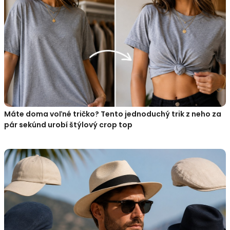
Máte doma voľné tričko? Tento jednoduchý trik z neho za
pár sekúnd urobí štýlový crop top