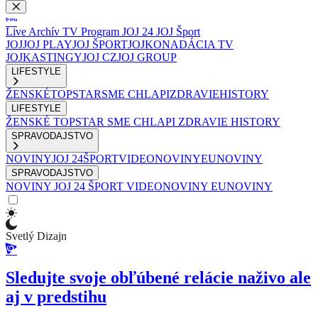
Live
Archív
TV Program
JOJ 24
JOJ Šport
JOJ
JOJ PLAY
JOJ ŠPORT
JOJKO
NADÁCIA TV
JOJ
KASTINGY
JOJ CZ
JOJ GROUP
LIFESTYLE
ŽENSKÉ
TOPSTAR
SME CHLAPI
ZDRAVIE
HISTORY
LIFESTYLE
ŽENSKÉ
TOPSTAR
SME CHLAPI
ZDRAVIE
HISTORY
SPRAVODAJSTVO
NOVINY
JOJ 24
ŠPORT
VIDEONOVINY
EUNOVINY
SPRAVODAJSTVO
NOVINY
JOJ 24
ŠPORT
VIDEONOVINY
EUNOVINY
Svetlý Dizajn
Sledujte svoje obľúbené relácie naživo ale
aj v predstihu