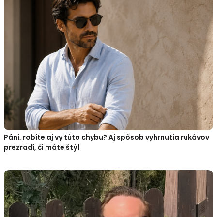
Páni, robíte aj vy túto chybu? Aj spôsob vyhrnutia rukávov
prezradí, či máte štýl