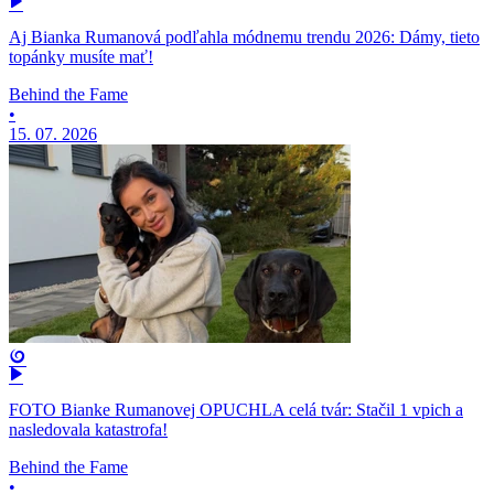
Aj Bianka Rumanová podľahla módnemu trendu 2026: Dámy, tieto
topánky musíte mať!
Behind the Fame
•
15. 07. 2026
FOTO Bianke Rumanovej OPUCHLA celá tvár: Stačil 1 vpich a
nasledovala katastrofa!
Behind the Fame
•