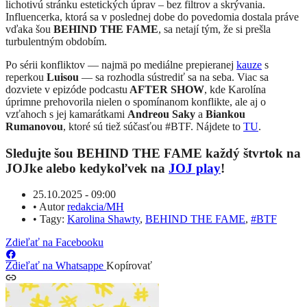
lichotivú stránku estetických úprav – bez filtrov a skrývania.
Influencerka, ktorá sa v poslednej dobe do povedomia dostala práve
vďaka šou
BEHIND THE FAME
, sa netají tým, že si prešla
turbulentným obdobím.
Po sérii konfliktov — najmä po mediálne prepieranej
kauze
s
reperkou
Luisou
— sa rozhodla sústrediť sa na seba. Viac sa
dozviete v epizóde podcastu
AFTER SHOW
, kde Karolína
úprimne prehovorila nielen o spomínanom konflikte, ale aj o
vzťahoch s jej kamarátkami
Andreou Saky
a
Biankou
Rumanovou
, ktoré sú tiež súčasťou
#BTF. Nájdete to
TU
.
Sledujte šou BEHIND THE FAME každý štvrtok na
JOJke alebo kedykoľvek na
JOJ play
!
25.10.2025 - 09:00
•
Autor
redakcia/MH
•
Tagy:
Karolina Shawty
,
BEHIND THE FAME
,
#BTF
Zdieľať na Facebooku
Zdieľať na Whatsappe
Kopírovať