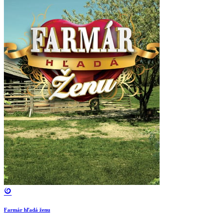
Farmár hľadá ženu