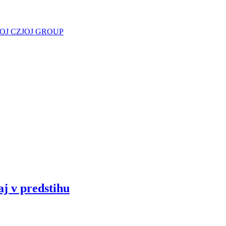
JOJ CZ
JOJ GROUP
aj v predstihu