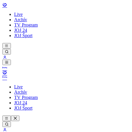
Live
Archív
TV Program
JOJ 24
JOJ Šport
Live
Archív
TV Program
JOJ 24
JOJ Šport