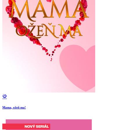
Mama, ožeň ma!