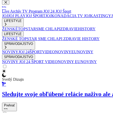
Live
Archív
TV Program
JOJ 24
JOJ Šport
JOJ
JOJ PLAY
JOJ ŠPORT
JOJKO
NADÁCIA TV JOJ
KASTINGY
LIFESTYLE
ŽENSKÉ
TOPSTAR
SME CHLAPI
ZDRAVIE
HISTORY
LIFESTYLE
ŽENSKÉ
TOPSTAR
SME CHLAPI
ZDRAVIE
HISTORY
SPRAVODAJSTVO
NOVINY
JOJ 24
ŠPORT
VIDEONOVINY
EUNOVINY
SPRAVODAJSTVO
NOVINY
JOJ 24
ŠPORT
VIDEONOVINY
EUNOVINY
Svetlý Dizajn
Sledujte svoje obľúbené relácie naživo ale 
Prehrať