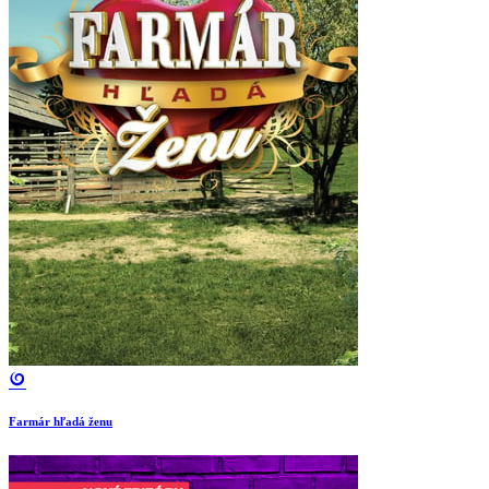
Farmár hľadá ženu