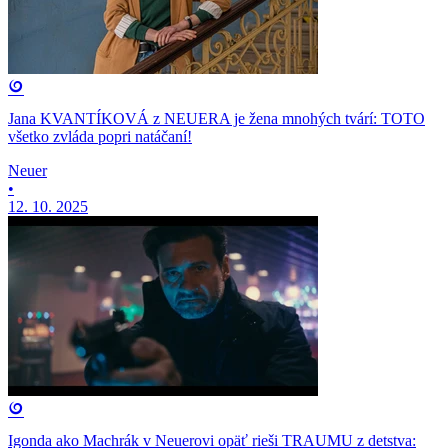
Jana KVANTÍKOVÁ z NEUERA je žena mnohých tvárí: TOTO
všetko zvláda popri natáčaní!
Neuer
•
12. 10. 2025
Igonda ako Machrák v Neuerovi opäť rieši TRAUMU z detstva: