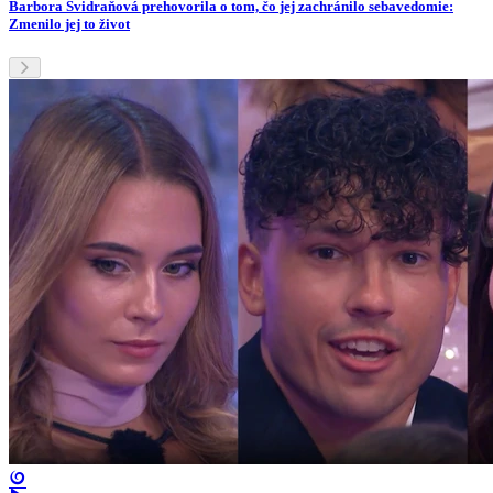
Barbora Švidraňová prehovorila o tom, čo jej zachránilo sebavedomie:
Zmenilo jej to život