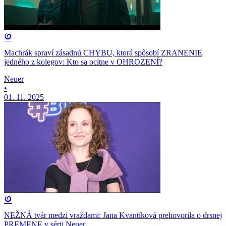
Machrák spraví zásadnú CHYBU, ktorá spôsobí ZRANENIE
jedného z kolegov: Kto sa ocitne v OHROZENÍ?
Neuer
•
01. 11. 2025
NEŽNÁ tvár medzi vraždami: Jana Kvantíková prehovorila o drsnej
PREMENE v sérii Neuer