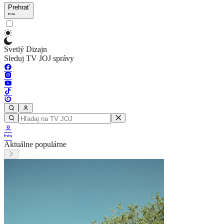
Prehrať
Svetlý Dizajn
Sleduj TV JOJ správy
Aktuálne populárne