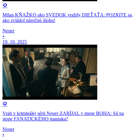
Milan KŇAŽKO ako SVEDOK vraždy DIEŤAŤA: POZRITE sa,
ako zvládol náročnú úlohu!
Neuer
•
19. 10. 2025
Vrah v kriminálej sérii Neuer ZABÍJAL v mene BOHA: Sú na
stope FANATICKÉHO maniaka?
Neuer
•