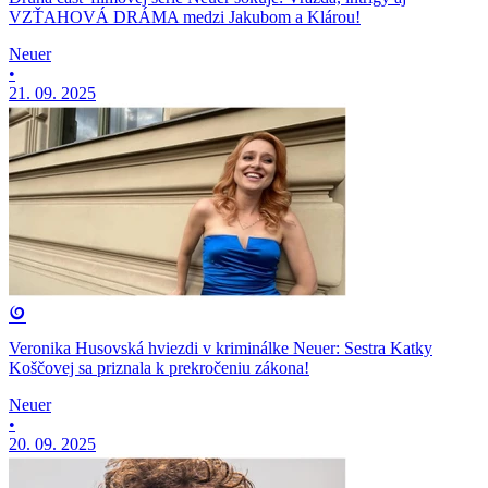
VZŤAHOVÁ DRÁMA medzi Jakubom a Klárou!
Neuer
•
21. 09. 2025
Veronika Husovská hviezdi v kriminálke Neuer: Sestra Katky
Koščovej sa priznala k prekročeniu zákona!
Neuer
•
20. 09. 2025