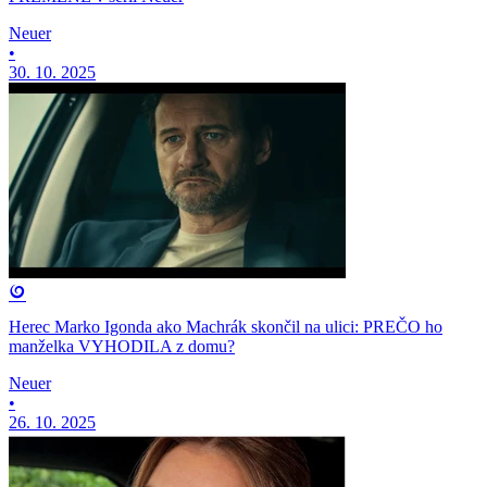
Neuer
•
30. 10. 2025
Herec Marko Igonda ako Machrák skončil na ulici: PREČO ho
manželka VYHODILA z domu?
Neuer
•
26. 10. 2025