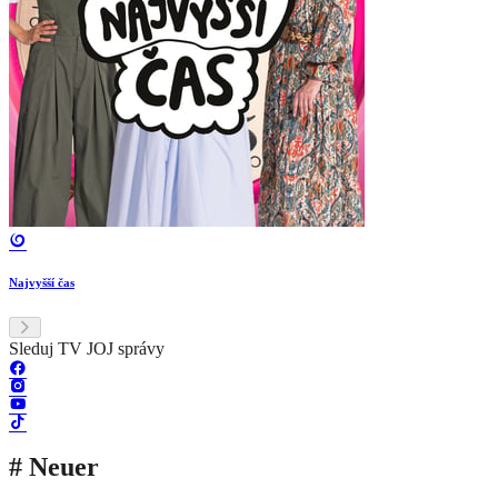
Najvyšší čas
Sleduj TV JOJ správy
# Neuer