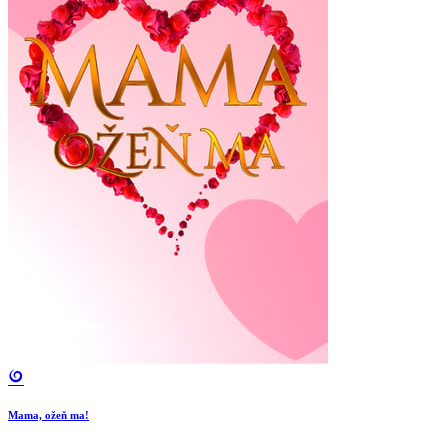
Mama, ožeň ma!