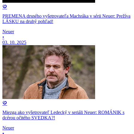
PREMENA drsného vyšetrovateľa Machráka v sérii Neuer: Prežíva
LÁSKU na druhý pohľad!
Neuer
•
03. 10. 2025
Miezga ako vyšetrovateľ Ledecký v seriáli Neuer: ROMÁNIK s
dcérou očitého SVEDKA?!
Neuer
•