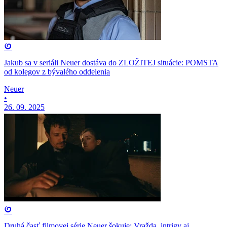
Jakub sa v seriáli Neuer dostáva do ZLOŽITEJ situácie: POMSTA
od kolegov z bývalého oddelenia
Neuer
•
26. 09. 2025
Druhá časť filmovej série Neuer šokuje: Vražda, intrigy aj