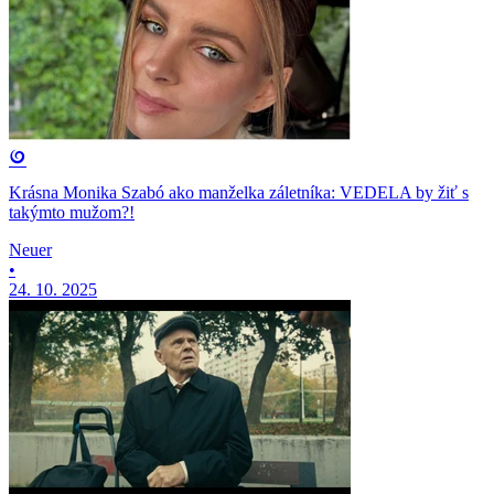
Krásna Monika Szabó ako manželka záletníka: VEDELA by žiť s
takýmto mužom?!
Neuer
•
24. 10. 2025