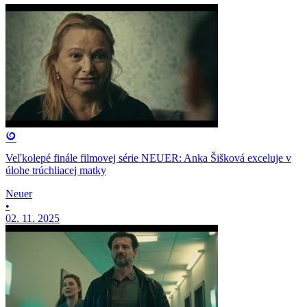
Veľkolepé finále filmovej série NEUER: Anka Šišková exceluje v
úlohe trúchliacej matky
Neuer
•
02. 11. 2025