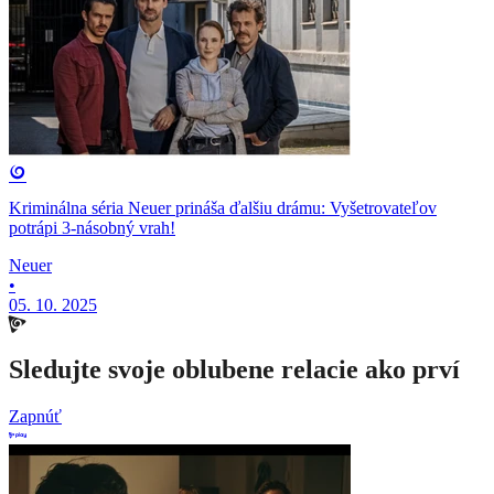
Kriminálna séria Neuer prináša ďalšiu drámu: Vyšetrovateľov
potrápi 3-násobný vrah!
Neuer
•
05. 10. 2025
Sledujte svoje oblubene relacie ako prví
Zapnúť