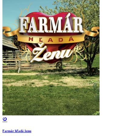
Farmár hľadá ženu