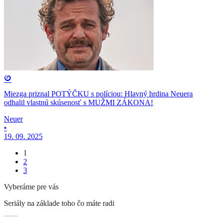
Miezga priznal POTÝČKU s políciou: Hlavný hrdina Neuera
odhalil vlastnú skúsenosť s MUŽMI ZÁKONA!
Neuer
•
19. 09. 2025
1
2
3
Vyberáme pre vás
Seriály na základe toho čo máte radi