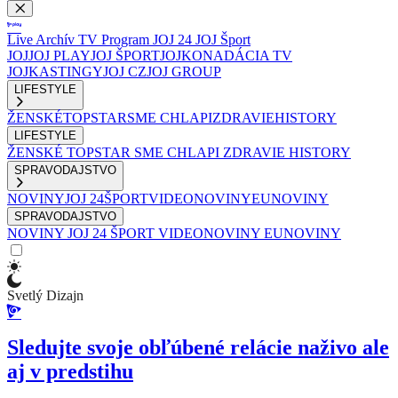
Live
Archív
TV Program
JOJ 24
JOJ Šport
JOJ
JOJ PLAY
JOJ ŠPORT
JOJKO
NADÁCIA TV
JOJ
KASTINGY
JOJ CZ
JOJ GROUP
LIFESTYLE
ŽENSKÉ
TOPSTAR
SME CHLAPI
ZDRAVIE
HISTORY
LIFESTYLE
ŽENSKÉ
TOPSTAR
SME CHLAPI
ZDRAVIE
HISTORY
SPRAVODAJSTVO
NOVINY
JOJ 24
ŠPORT
VIDEONOVINY
EUNOVINY
SPRAVODAJSTVO
NOVINY
JOJ 24
ŠPORT
VIDEONOVINY
EUNOVINY
Svetlý Dizajn
Sledujte svoje obľúbené relácie naživo ale
aj v predstihu