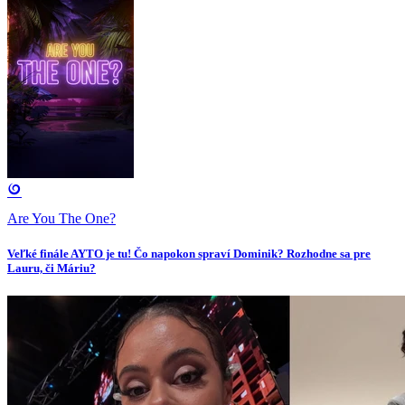
Are You The One?
Veľké finále AYTO je tu! Čo napokon spraví Dominik? Rozhodne sa pre
Lauru, či Máriu?