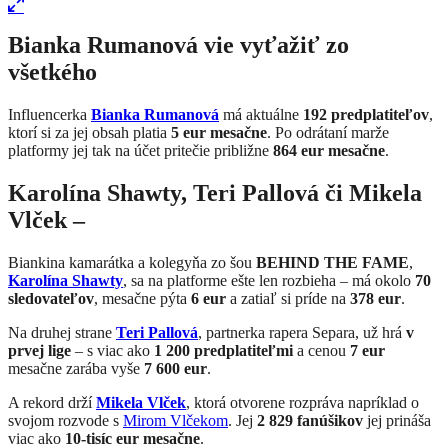
Bianka Rumanová vie vyťažiť zo
všetkého
Influencerka
Bianka Rumanová
má aktuálne
192 predplatiteľov
,
ktorí si za jej obsah platia
5 eur mesačne
. Po odrátaní marže
platformy jej tak na účet pritečie približne
864 eur mesačne
.
Karolína Shawty, Teri Pallová či Mikela
Vlček –
Biankina kamarátka a kolegyňa zo šou
BEHIND THE FAME
,
Karolína Shawty
, sa na platforme ešte len rozbieha – má okolo
70
sledovateľov
, mesačne pýta
6 eur
a zatiaľ si príde na
378 eur
.
Na druhej strane
Teri Pallová
, partnerka rapera Separa, už hrá
v
prvej lige
– s viac ako
1 200 predplatiteľmi
a cenou
7 eur
mesačne zarába vyše
7 600 eur
.
A rekord drží
Mikela Vlček
, ktorá otvorene rozpráva napríklad o
svojom rozvode s
Mirom Vlčekom
. Jej
2 829 fanúšikov
jej prináša
viac ako
10-tisíc eur mesačne
.