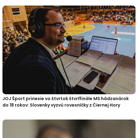
JOJ Šport prinesie vo štvrtok štvrťfinále MS hádzanárok
do 18 rokov: Slovenky vyzvú rovesníčky z Čiernej Hory