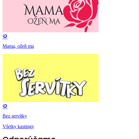
Mama, ožeň ma
Bez servítky
Všetky kastingy