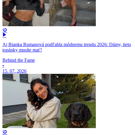
Aj Bianka Rumanová podľahla módnemu trendu 2026: Dámy, tieto
topánky musíte mať!
Behind the Fame
•
15. 07. 2026