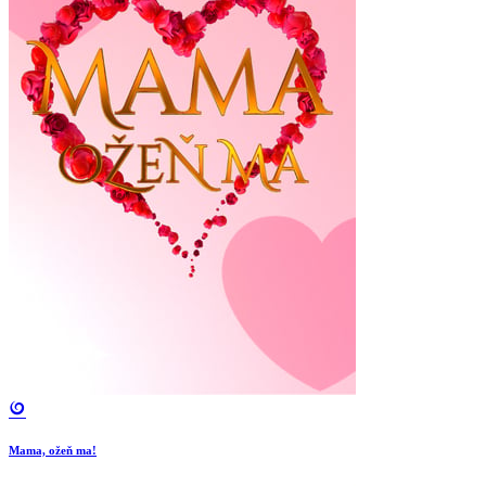
Mama, ožeň ma!