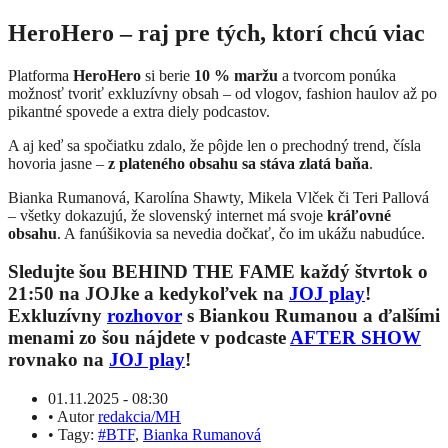
HeroHero – raj pre tých, ktorí chcú viac
Platforma
HeroHero
si berie
10 % maržu
a tvorcom ponúka
možnosť tvoriť exkluzívny obsah – od vlogov, fashion haulov až po
pikantné spovede a extra diely podcastov.
A aj keď sa spočiatku zdalo, že pôjde len o prechodný trend, čísla
hovoria jasne –
z plateného obsahu sa stáva zlatá baňa
.
Bianka Rumanová, Karolína Shawty, Mikela Vlček či Teri Pallová
– všetky dokazujú, že slovenský internet má svoje
kráľovné
obsahu
. A fanúšikovia sa nevedia dočkať, čo im ukážu nabudúce.
Sledujte šou BEHIND THE FAME každý štvrtok o
21:50 na JOJke a kedykoľvek na
JOJ play
!
Exkluzívny
rozhovor
s Biankou Rumanou a ďalšími
menami zo šou nájdete v podcaste
AFTER SHOW
rovnako na
JOJ play
!
01.11.2025 - 08:30
•
Autor
redakcia/MH
•
Tagy:
#BTF
,
Bianka Rumanová