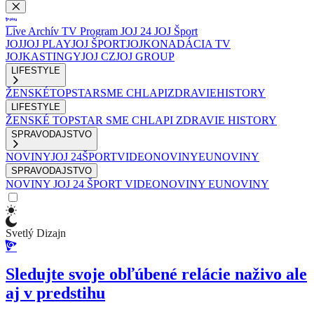
Live
Archív
TV Program
JOJ 24
JOJ Šport
JOJ
JOJ PLAY
JOJ ŠPORT
JOJKO
NADÁCIA TV
JOJ
KASTINGY
JOJ CZ
JOJ GROUP
LIFESTYLE
ŽENSKÉ
TOPSTAR
SME CHLAPI
ZDRAVIE
HISTORY
LIFESTYLE
ŽENSKÉ
TOPSTAR
SME CHLAPI
ZDRAVIE
HISTORY
SPRAVODAJSTVO
NOVINY
JOJ 24
ŠPORT
VIDEONOVINY
EUNOVINY
SPRAVODAJSTVO
NOVINY
JOJ 24
ŠPORT
VIDEONOVINY
EUNOVINY
Svetlý Dizajn
Sledujte svoje obľúbené relácie naživo ale
aj v predstihu