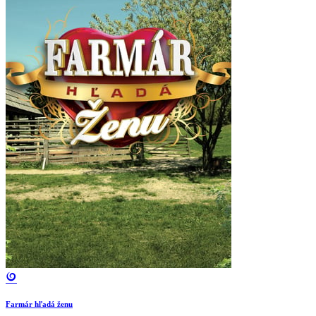
Farmár hľadá ženu