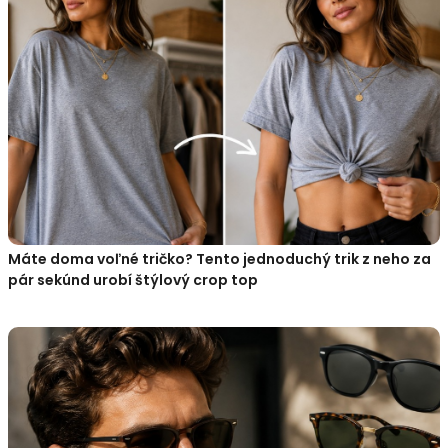
Máte doma voľné tričko? Tento jednoduchý trik z neho za
pár sekúnd urobí štýlový crop top