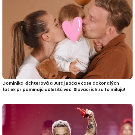
Dominika Richterová a Juraj Bača v čase dokonalých
fotiek pripomínajú dôležitú vec: Slováci ich za to milujú!