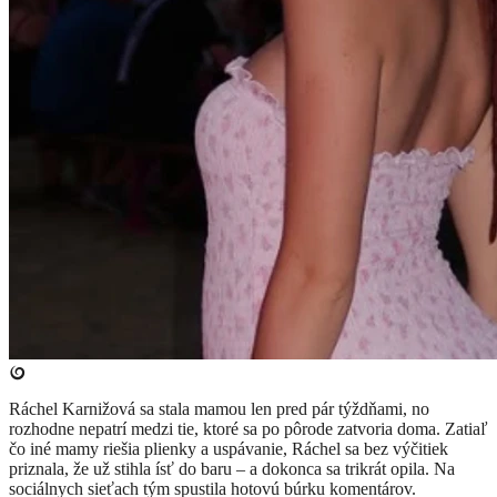
Ráchel Karnižová sa stala mamou len pred pár týždňami, no
rozhodne nepatrí medzi tie, ktoré sa po pôrode zatvoria doma. Zatiaľ
čo iné mamy riešia plienky a uspávanie, Ráchel sa bez výčitiek
priznala, že už stihla ísť do baru – a dokonca sa trikrát opila. Na
sociálnych sieťach tým spustila hotovú búrku komentárov.