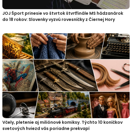
JOJ Šport prinesie vo štvrtok štvrťfinále MS hádzanárok
do 18 rokov: Slovenky vyzvú rovesníčky z Čiernej Hory
Včely, pletenie aj miliónové komiksy. Týchto 10 koníčkov
svetových hviezd vás poriadne prekvapí