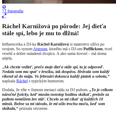
+1
fotografia
Ráchel Karnižová po pôrode: Jej dieťa
stále spí, lebo je mu to dlžná!
Influencerka a DJ-ka
Ráchel Karnižová
si materstvo užíva po
svojom. So synom
Ariesom
, ktorého má s DJ-om
Pufflickom
, tvorí
veselú a dobre naladenú dvojicu. A ako sama hovorí – má doma
anjela.
„
Ak chcete vedieť, prečo moje dieťa stále spí, tu je odpoveď.
Nedala som mu spať v brušku, tak dospáva. Hrávala som každý
víkend až do mája. Vo februári dokonca každý piatok a sobotu,“
napísala
Ráchel
s typickým humorom.
Dodala, že ešte v ôsmom mesiaci stála za DJ pultom.
„To je celkom
náročné fyzicky, keď musím nonstop hodinu skákať, pretože za
pultom nemôžem len stáť. Chcelo sa mi cikať aj každých 10
minút. Bežne sa mi stávalo, že mi ušlo trochu moču, keď som
skákala,“
priznala otvorene.