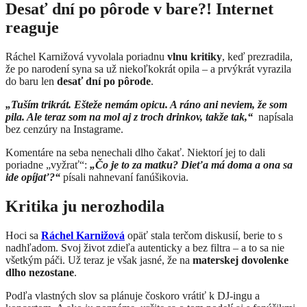
Desať dní po pôrode v bare?! Internet
reaguje
Ráchel Karnižová vyvolala poriadnu
vlnu kritiky
, keď prezradila,
že po narodení syna sa už niekoľkokrát opila – a prvýkrát vyrazila
do baru len
desať dní po pôrode
.
„Tuším trikrát. Ešteže nemám opicu. A ráno ani neviem, že som
pila. Ale teraz som na mol aj z troch drinkov, takže tak,“
napísala
bez cenzúry na Instagrame.
Komentáre na seba nenechali dlho čakať. Niektorí jej to dali
poriadne „vyžrať“:
„Čo je to za matku? Dieťa má doma a ona sa
ide opíjať?“
písali nahnevaní fanúšikovia.
Kritika ju nerozhodila
Hoci sa
Ráchel Karnižová
opäť stala terčom diskusií, berie to s
nadhľadom. Svoj život zdieľa autenticky a bez filtra – a to sa nie
všetkým páči. Už teraz je však jasné, že na
materskej dovolenke
dlho nezostane
.
Podľa vlastných slov sa plánuje čoskoro vrátiť k DJ-ingu a