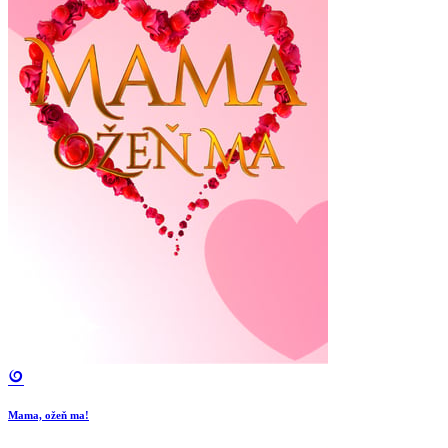
Mama, ožeň ma!