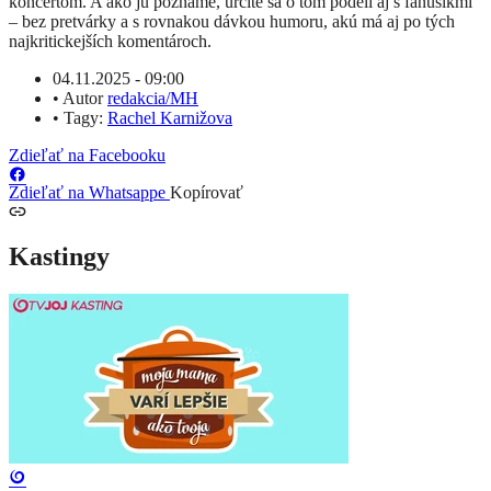
koncertom. A ako ju poznáme, určite sa o tom podelí aj s fanúšikmi
– bez pretvárky a s rovnakou dávkou humoru, akú má aj po tých
najkritickejších komentároch.
04.11.2025 - 09:00
•
Autor
redakcia/MH
•
Tagy:
Rachel Karnižova
Zdieľať na Facebooku
Zdieľať na Whatsappe
Kopírovať
Kastingy