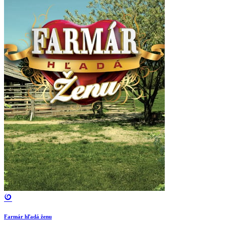
Farmár hľadá ženu