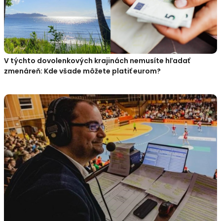
V týchto dovolenkových krajinách nemusíte hľadať
zmenáreň: Kde všade môžete platiť eurom?