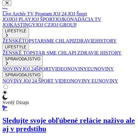
Live
Archív
TV Program
JOJ 24
JOJ Šport
JOJ
JOJ PLAY
JOJ ŠPORT
JOJKO
NADÁCIA TV
JOJ
KASTINGY
JOJ CZ
JOJ GROUP
LIFESTYLE
ŽENSKÉ
TOPSTAR
SME CHLAPI
ZDRAVIE
HISTORY
LIFESTYLE
ŽENSKÉ
TOPSTAR
SME CHLAPI
ZDRAVIE
HISTORY
SPRAVODAJSTVO
NOVINY
JOJ 24
ŠPORT
VIDEONOVINY
EUNOVINY
SPRAVODAJSTVO
NOVINY
JOJ 24
ŠPORT
VIDEONOVINY
EUNOVINY
Svetlý Dizajn
Sledujte svoje obľúbené relácie naživo ale
aj v predstihu