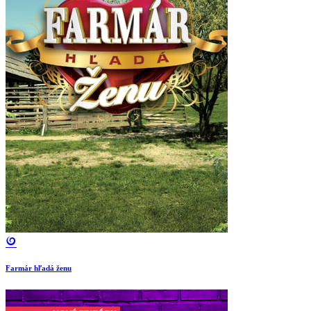
Farmár hľadá ženu