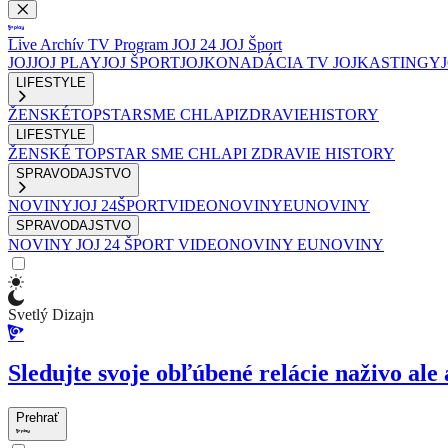
Live
Archív
TV Program
JOJ 24
JOJ Šport
JOJ
JOJ PLAY
JOJ ŠPORT
JOJKO
NADÁCIA TV JOJ
KASTINGY
LIFESTYLE
ŽENSKÉ
TOPSTAR
SME CHLAPI
ZDRAVIE
HISTORY
LIFESTYLE
ŽENSKÉ
TOPSTAR
SME CHLAPI
ZDRAVIE
HISTORY
SPRAVODAJSTVO
NOVINY
JOJ 24
ŠPORT
VIDEONOVINY
EUNOVINY
SPRAVODAJSTVO
NOVINY
JOJ 24
ŠPORT
VIDEONOVINY
EUNOVINY
Svetlý Dizajn
Sledujte svoje obľúbené relácie naživo ale 
Prehrať