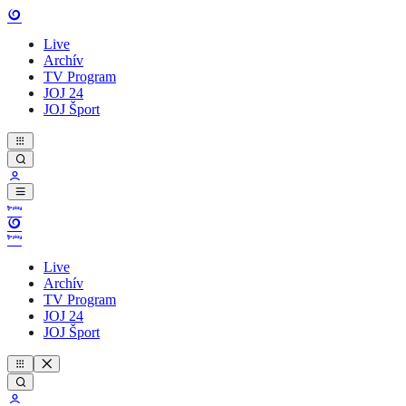
Live
Archív
TV Program
JOJ 24
JOJ Šport
Live
Archív
TV Program
JOJ 24
JOJ Šport