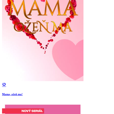
Mama, ožeň ma!