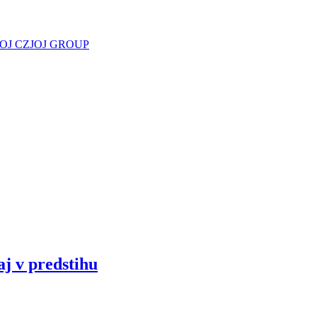
JOJ CZ
JOJ GROUP
aj v predstihu