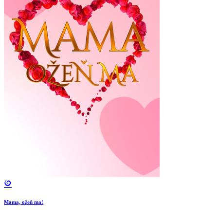
Mama, ožeň ma!