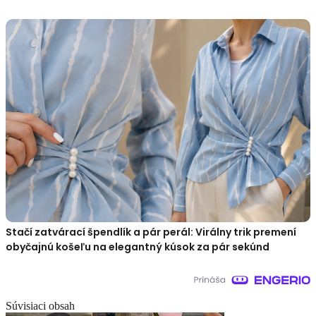
Stačí zatvárací špendlík a pár perál: Virálny trik premení
obyčajnú košeľu na elegantný kúsok za pár sekúnd
Súvisiaci obsah