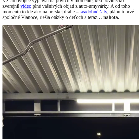
Vzťah dvojice vyplával na povrch v momente, keď Jovinečko
zverejnil
video
plné vášnivých objatí z auto-umyvárky. A od toho
momentu to ide ako na horskej dráhe –
svadobné šaty
, plánujú prvé
spoločné Vianoce, riešia otázky o deťoch a teraz…
nahota
.