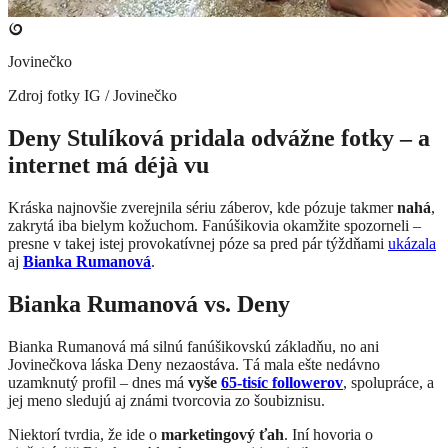
Jovinečko
Zdroj fotky
IG / Jovinečko
Deny Stulíková pridala odvážne fotky – a
internet má déjà vu
Kráska najnovšie zverejnila sériu záberov, kde pózuje takmer
nahá
,
zakrytá iba bielym kožuchom. Fanúšikovia okamžite spozorneli –
presne v takej istej provokatívnej póze sa pred pár týždňami
ukázala
aj
Bianka Rumanová
.
Bianka Rumanová vs. Deny
Bianka Rumanová má silnú fanúšikovskú základňu, no ani
Jovinečkova láska Deny nezaostáva. Tá mala ešte nedávno
uzamknutý profil – dnes má
vyše
65-tisíc followerov
, spolupráce, a
jej meno sledujú aj známi tvorcovia zo šoubiznisu.
Niektorí tvrdia, že ide o
marketingový ťah
. Iní hovoria o