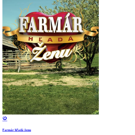
Farmár hľadá ženu