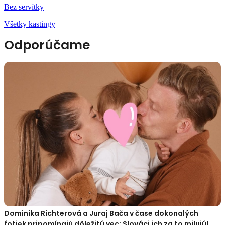
Bez servítky
Všetky kastingy
Odporúčame
Dominika Richterová a Juraj Bača v čase dokonalých
fotiek pripomínajú dôležitú vec: Slováci ich za to milujú!