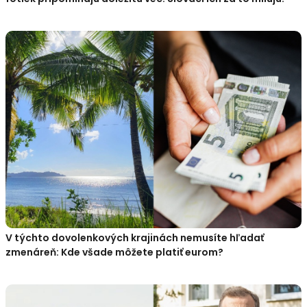
V týchto dovolenkových krajinách nemusíte hľadať
zmenáreň: Kde všade môžete platiť eurom?