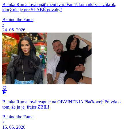
Bianka Rumanová opäť mení tvár: Fanúšikom ukázala zákrok,
ktorý nie je pre SLABÉ povahy!
Behind the Fame
•
24. 05. 2026
Bianka Rumanová reaguje na OBVINENIA Plačkovej: Pravda o
tom, že ju jej frajer ZBIL!
Behind the Fame
•
15. 05. 2026