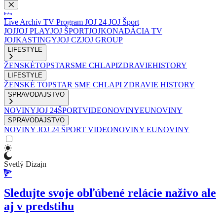
Live
Archív
TV Program
JOJ 24
JOJ Šport
JOJ
JOJ PLAY
JOJ ŠPORT
JOJKO
NADÁCIA TV
JOJ
KASTINGY
JOJ CZ
JOJ GROUP
LIFESTYLE
ŽENSKÉ
TOPSTAR
SME CHLAPI
ZDRAVIE
HISTORY
LIFESTYLE
ŽENSKÉ
TOPSTAR
SME CHLAPI
ZDRAVIE
HISTORY
SPRAVODAJSTVO
NOVINY
JOJ 24
ŠPORT
VIDEONOVINY
EUNOVINY
SPRAVODAJSTVO
NOVINY
JOJ 24
ŠPORT
VIDEONOVINY
EUNOVINY
Svetlý Dizajn
Sledujte svoje obľúbené relácie naživo ale
aj v predstihu