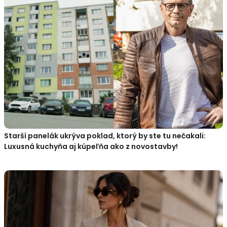
Starší panelák ukrýva poklad, ktorý by ste tu nečakali:
Luxusná kuchyňa aj kúpeľňa ako z novostavby!