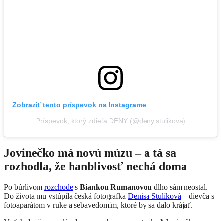
Zobraziť tento príspevok na Instagrame
Príspevok, ktorý zdieľa DENY (@deny.stulikova)
Jovinečko má novú múzu – a tá sa
rozhodla, že hanblivosť nechá doma
Po búrlivom
rozchode
s
Biankou Rumanovou
dlho sám neostal.
Do života mu vstúpila česká fotografka
Denisa Stulíková
– dievča s
fotoaparátom v ruke a sebavedomím, ktoré by sa dalo krájať.