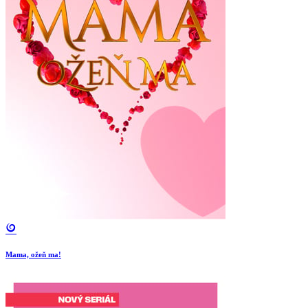
Mama, ožeň ma!