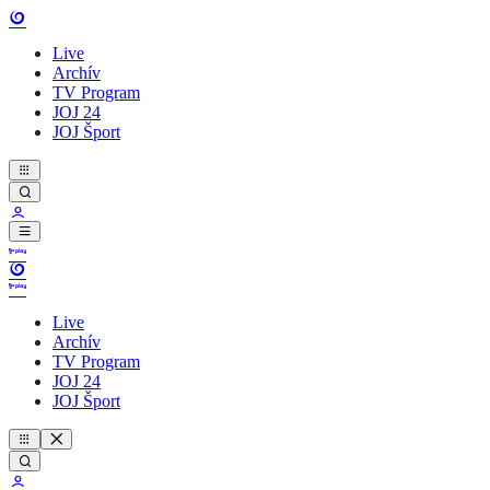
Live
Archív
TV Program
JOJ 24
JOJ Šport
Live
Archív
TV Program
JOJ 24
JOJ Šport