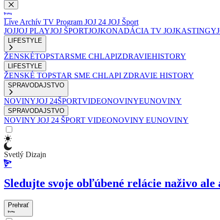
Live
Archív
TV Program
JOJ 24
JOJ Šport
JOJ
JOJ PLAY
JOJ ŠPORT
JOJKO
NADÁCIA TV JOJ
KASTINGY
LIFESTYLE
ŽENSKÉ
TOPSTAR
SME CHLAPI
ZDRAVIE
HISTORY
LIFESTYLE
ŽENSKÉ
TOPSTAR
SME CHLAPI
ZDRAVIE
HISTORY
SPRAVODAJSTVO
NOVINY
JOJ 24
ŠPORT
VIDEONOVINY
EUNOVINY
SPRAVODAJSTVO
NOVINY
JOJ 24
ŠPORT
VIDEONOVINY
EUNOVINY
Svetlý Dizajn
Sledujte svoje obľúbené relácie naživo ale 
Prehrať