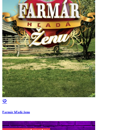
Farmár hľadá ženu