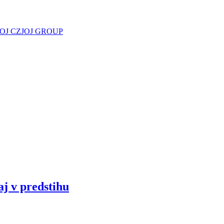
JOJ CZ
JOJ GROUP
aj v predstihu