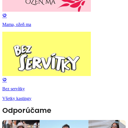
Mama, ožeň ma
Bez servítky
Všetky kastingy
Odporúčame