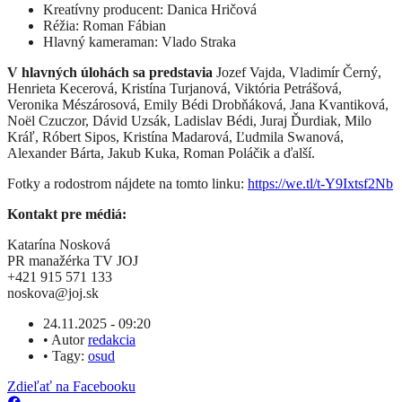
Kreatívny producent: Danica Hričová
Réžia: Roman Fábian
Hlavný kameraman: Vlado Straka
V hlavných úlohách sa predstavia
Jozef Vajda, Vladimír Černý,
Henrieta Kecerová, Kristína Turjanová, Viktória Petrášová,
Veronika Mészárosová, Emily Bédi Drobňáková, Jana Kvantiková,
Noël Czuczor, Dávid Uzsák, Ladislav Bédi, Juraj Ďurdiak, Milo
Kráľ, Róbert Sipos, Kristína Madarová, Ľudmila Swanová,
Alexander Bárta, Jakub Kuka, Roman Poláčik a ďalší.
Fotky a rodostrom nájdete na tomto linku:
https://we.tl/t-Y9Ixtsf2Nb
Kontakt pre médiá:
Katarína Nosková
PR manažérka TV JOJ
+421 915 571 133
noskova@joj.sk
24.11.2025 - 09:20
•
Autor
redakcia
•
Tagy:
osud
Zdieľať na Facebooku