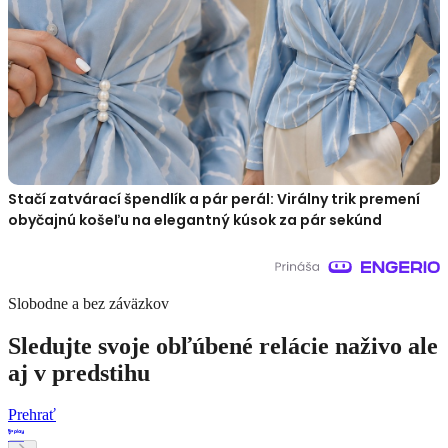
Stačí zatvárací špendlík a pár perál: Virálny trik premení
obyčajnú košeľu na elegantný kúsok za pár sekúnd
Slobodne a bez záväzkov
Sledujte svoje obľúbené relácie naživo ale
aj v predstihu
Prehrať