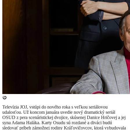
Televízia JOJ, vstúpi do nového roka s veľkou seriálovou
udalosťou. Už koncom januára uvedie nový dramatický seriál
OSUD z pera scenáristickej dvojice, skúsenej Danice Hričovej a jej
syna Adama Haláka. Karty Osudu sú rozdané a diváci budú
sledovať príbeh zámožnej rodiny Kráľovičovcov, ktorá vybudovala