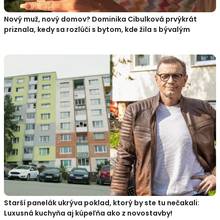
Nový muž, nový domov? Dominika Cibulková prvýkrát
priznala, kedy sa rozlúči s bytom, kde žila s bývalým
Starší panelák ukrýva poklad, ktorý by ste tu nečakali:
Luxusná kuchyňa aj kúpeľňa ako z novostavby!