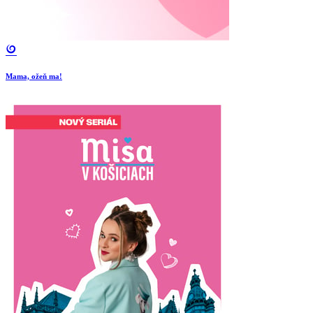
Mama, ožeň ma!