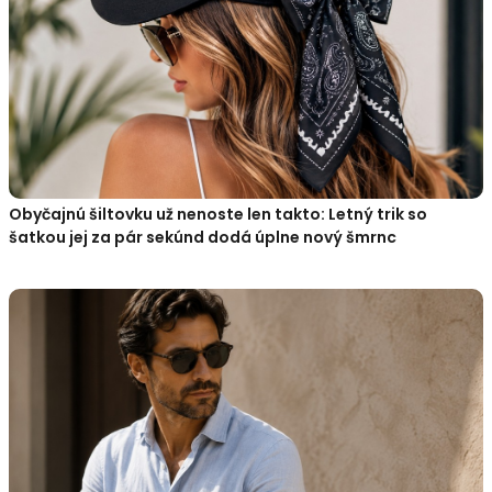
Obyčajnú šiltovku už nenoste len takto: Letný trik so
šatkou jej za pár sekúnd dodá úplne nový šmrnc