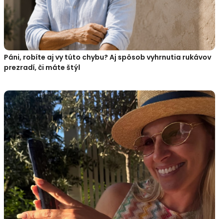
Páni, robíte aj vy túto chybu? Aj spôsob vyhrnutia rukávov
prezradí, či máte štýl