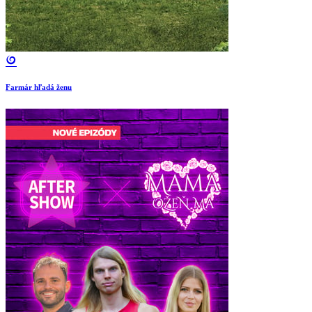
Farmár hľadá ženu