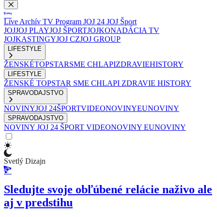
Live
Archív
TV Program
JOJ 24
JOJ Šport
JOJ
JOJ PLAY
JOJ ŠPORT
JOJKO
NADÁCIA TV
JOJ
KASTINGY
JOJ CZ
JOJ GROUP
LIFESTYLE
ŽENSKÉ
TOPSTAR
SME CHLAPI
ZDRAVIE
HISTORY
LIFESTYLE
ŽENSKÉ
TOPSTAR
SME CHLAPI
ZDRAVIE
HISTORY
SPRAVODAJSTVO
NOVINY
JOJ 24
ŠPORT
VIDEONOVINY
EUNOVINY
SPRAVODAJSTVO
NOVINY
JOJ 24
ŠPORT
VIDEONOVINY
EUNOVINY
Svetlý Dizajn
Sledujte svoje obľúbené relácie naživo ale
aj v predstihu