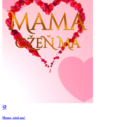
Mama, ožeň ma!