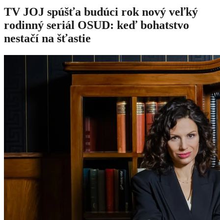
TV JOJ spúšťa budúci rok nový veľký
rodinný seriál OSUD: keď bohatstvo
nestačí na šťastie