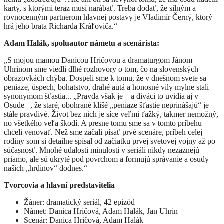
karty, s ktorými teraz musí narábať. Treba dodať, že silným a
rovnocenným partnerom hlavnej postavy je Vladimír Černý, ktorý
hrá jeho brata Richarda Kráľoviča.“
Adam Halák, spoluautor námetu a scenárista:
„S mojou mamou Danicou Hričovou a dramaturgom Jánom
Uhrinom sme viedli dlhé rozhovory o tom, čo na slovenských
obrazovkách chýba. Dospeli sme k tomu, že v dnešnom svete sa
peniaze, úspech, bohatstvo, drahé autá a honosné vily mylne stali
synonymom šťastia... „Pravda však je – a diváci to uvidia aj v
Osude –, že staré, obohrané klišé „peniaze šťastie neprinášajú“ je
stále pravdivé. Život bez nich je síce veľmi ťažký, takmer nemožný,
no všetkého veľa škodí. A presne tomu sme sa v tomto príbehu
chceli venovať. Než sme začali písať prvé scenáre, príbeh celej
rodiny som si detailne spísal od začiatku prvej svetovej vojny až po
súčasnosť. Mnohé udalosti minulosti v seriáli nikdy nezaznejú
priamo, ale sú ukryté pod povrchom a formujú správanie a osudy
našich „hrdinov“ dodnes.“
Tvorcovia a hlavní predstavitelia
Žáner: dramatický seriál, 42 epizód
Námet: Danica Hričová, Adam Halák, Jan Uhrin
Scenár: Danica Hričová, Adam Halák