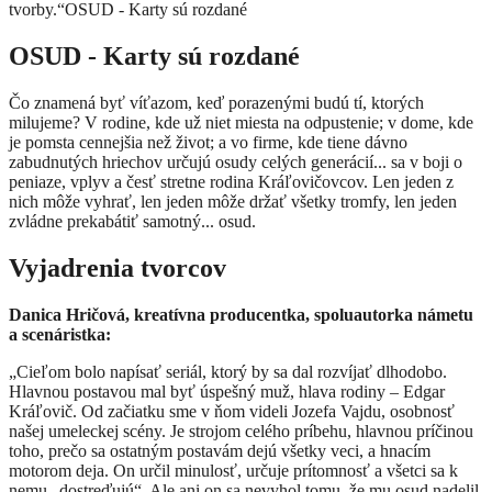
tvorby.“OSUD - Karty sú rozdané
OSUD - Karty sú rozdané
Čo znamená byť víťazom, keď porazenými budú tí, ktorých
milujeme? V rodine, kde už niet miesta na odpustenie; v dome, kde
je pomsta cennejšia než život; a vo firme, kde tiene dávno
zabudnutých hriechov určujú osudy celých generácií... sa v boji o
peniaze, vplyv a česť stretne rodina Kráľovičovcov. Len jeden z
nich môže vyhrať, len jeden môže držať všetky tromfy, len jeden
zvládne prekabátiť samotný... osud.
Vyjadrenia tvorcov
Danica Hričová, kreatívna producentka, spoluautorka námetu
a scenáristka:
„Cieľom bolo napísať seriál, ktorý by sa dal rozvíjať dlhodobo.
Hlavnou postavou mal byť úspešný muž, hlava rodiny – Edgar
Kráľovič. Od začiatku sme v ňom videli Jozefa Vajdu, osobnosť
našej umeleckej scény. Je strojom celého príbehu, hlavnou príčinou
toho, prečo sa ostatným postavám dejú všetky veci, a hnacím
motorom deja. On určil minulosť, určuje prítomnosť a všetci sa k
nemu „dostreďujú“. Ale ani on sa nevyhol tomu, že mu osud nadelil