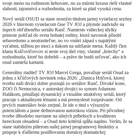
svoje meno na rodinnom liehovare, no za múrmi luxusu rieši vlastné
slabosti, tajomstvá a rozhodnutia, za ktoré sa platí vysoká cena.
Nový seriál OSUD sa stane nosným titulom jarnej vysielacej sezóny
2026 v hlavnom vysielacom čase TV JOJ a plynule nadviaže na
úspech obľúbeného seriálu Ranč. Namiesto vidieckej idylky
prinesie pohľad do sveta bohatej rodiny, ktorá navonok pôsobí
sebavedomo a neotrasiteľne, no vo vnútri zápasí s napätými
vzťahmi, túžbou po moci a tlakom na udržanie mena. Každý člen
klanu Kráľovičovcov si nesie svoj diel viny, vlastné „hriechy“ a
rozhodnutia, ktoré ho dobehli – a práve tie budú určovať, ako ich
osud zamieša kartami.
Generálny riaditeľ TV JOJ Marcel Grega, považuje seriál Osud za
jednu z kľúčových noviniek roka 2026: „Danica Hričová, ktorej
tvorbu naši diváci dobre poznajú zo seriálov Ranč, Divoké kone,
ZOO či Nemocnica, v autorskej dvojici so synom Adamom
Halákom, prinášajú dynamický a vizuálne atraktívny seriál, ktorý
pracuje s aktuálnymi témami a má premyslené rozprávanie. Od
prvých materiálov bolo zrejmé, že ide o titul s výrazným
potenciálom a jasne definovanou autorskou víziou. Pri pôvodnej
tvorbe dlhodobo staviame na silných príbehoch a kvalitnom
hereckom obsadení – a Osud tieto kritériá spĺňa naplno. Verím, že sa
stane stabilným pilierom našej jarnej programovej štruktúry a
prispeje k ďalšiemu posilňovaniu domácej dramatickej