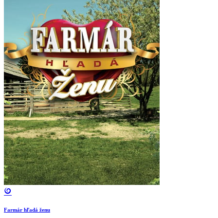
Farmár hľadá ženu