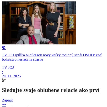
TV JOJ spúšťa budúci rok nový veľký rodinný seriál OSUD: keď
bohatstvo nestačí na šťastie
TV JOJ
•
24. 11. 2025
Sledujte svoje oblubene relacie ako prví
Zapnúť