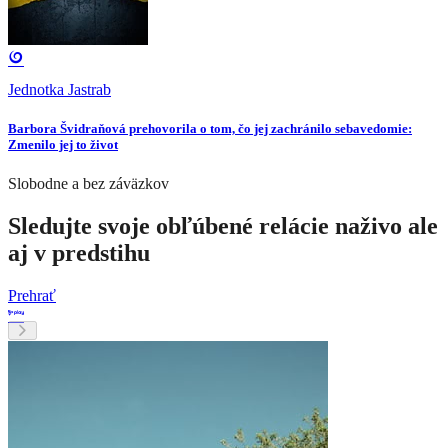
Jednotka Jastrab
Barbora Švidraňová prehovorila o tom, čo jej zachránilo sebavedomie:
Zmenilo jej to život
Slobodne a bez záväzkov
Sledujte svoje obľúbené relácie naživo ale
aj v predstihu
Prehrať