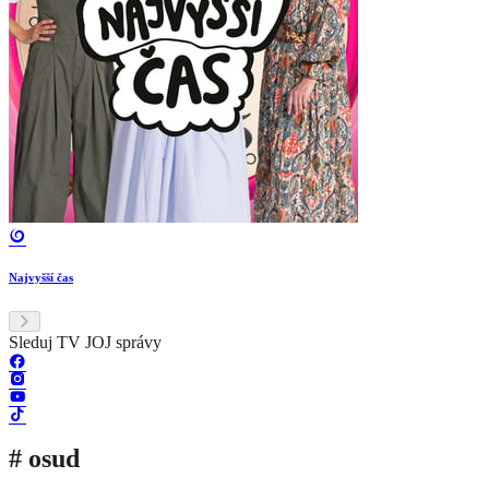
Najvyšší čas
Sleduj TV JOJ správy
# osud