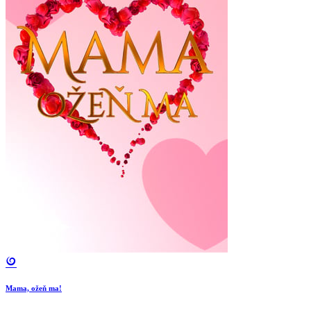
Mama, ožeň ma!