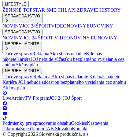
LIFESTYLE
ŽENSKÉ
TOPSTAR
SME CHLAPI
ZDRAVIE
HISTORY
SPRAVODAJSTVO
NOVINY
JOJ 24
ŠPORT
VIDEONOVINY
EUNOVINY
SPRAVODAJSTVO
NOVINY
JOJ 24
ŠPORT
VIDEONOVINY
EUNOVINY
NEPREHLIADNITE
Tlačové správy
Reklama
Ako si nás naladíte
Kde nás
nájdete
Kariéra
JOJ nebude súčasťou bezplatného vysielania cez
anténu
Akčný plán
NEPREHLIADNITE
Tlačové správy
Reklama
Ako si nás naladíte
Kde nás nájdete
Kariéra
JOJ nebude súčasťou bezplatného vysielania cez anténu
Akčný plán
Live
Archív
TV Program
JOJ 24
JOJ Šport
Podmienky pre spracovanie obsahu
Cookies
Nastavenia
súkromia
Sme členom IAB Slovakia
Kontakt
© Copyright 2026 Slovenská produkčná, a.s.