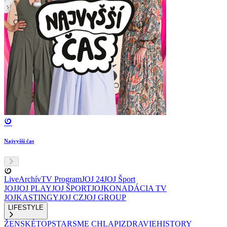
Najvyšší čas
Live
Archív
TV Program
JOJ 24
JOJ Šport
JOJ
JOJ PLAY
JOJ ŠPORT
JOJKO
NADÁCIA TV
JOJ
KASTINGY
JOJ CZ
JOJ GROUP
LIFESTYLE
ŽENSKÉ
TOPSTAR
SME CHLAPI
ZDRAVIE
HISTORY