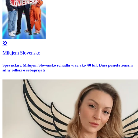
Milujem Slovensko
Speváčka z Milujem Slovensko schudla viac ako 40 kíl: Dnes posiela ženám
silný odkaz o sebaprijatí