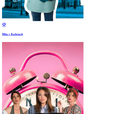
Miša v Košiciach