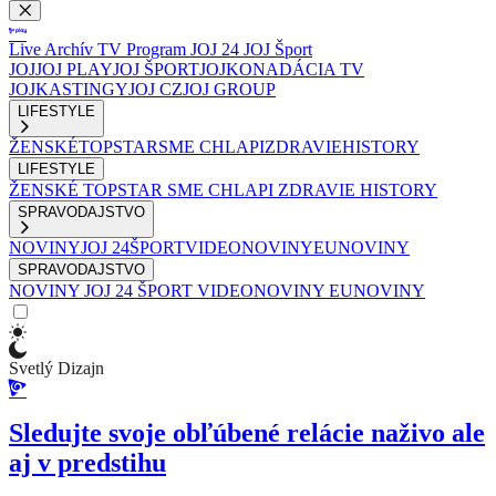
Live
Archív
TV Program
JOJ 24
JOJ Šport
JOJ
JOJ PLAY
JOJ ŠPORT
JOJKO
NADÁCIA TV
JOJ
KASTINGY
JOJ CZ
JOJ GROUP
LIFESTYLE
ŽENSKÉ
TOPSTAR
SME CHLAPI
ZDRAVIE
HISTORY
LIFESTYLE
ŽENSKÉ
TOPSTAR
SME CHLAPI
ZDRAVIE
HISTORY
SPRAVODAJSTVO
NOVINY
JOJ 24
ŠPORT
VIDEONOVINY
EUNOVINY
SPRAVODAJSTVO
NOVINY
JOJ 24
ŠPORT
VIDEONOVINY
EUNOVINY
Svetlý Dizajn
Sledujte svoje obľúbené relácie naživo ale
aj v predstihu