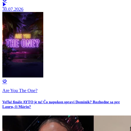
30.07.2026
Are You The One?
Veľké finále AYTO je tu! Čo napokon spraví Dominik? Rozhodne sa pre
Lauru, či Máriu?