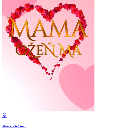
Mama, ožeň ma!