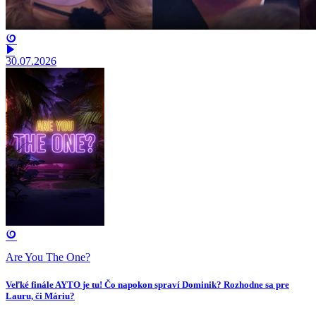
30.07.2026
Are You The One?
Veľké finále AYTO je tu! Čo napokon spraví Dominik? Rozhodne sa pre
Lauru, či Máriu?