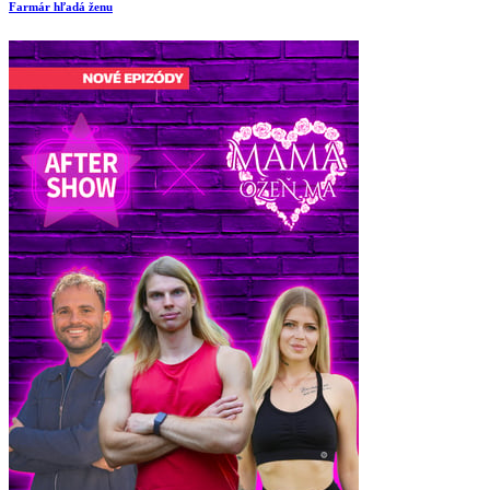
Farmár hľadá ženu