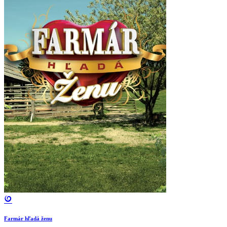
Farmár hľadá ženu