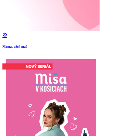
Mama, ožeň ma!