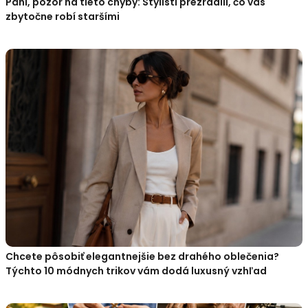
Páni, pozor na tieto chyby: Stylisti prezradili, čo vás
zbytočne robí staršími
Chcete pôsobiť elegantnejšie bez drahého oblečenia?
Týchto 10 módnych trikov vám dodá luxusný vzhľad