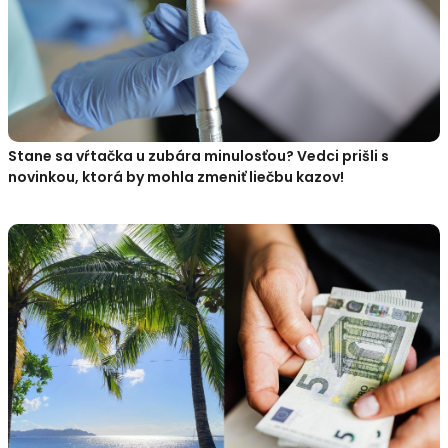
Stane sa vŕtačka u zubára minulosťou? Vedci prišli s
novinkou, ktorá by mohla zmeniť liečbu kazov!