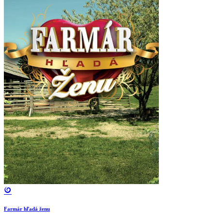
Farmár hľadá ženu