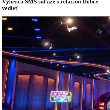
Výherca SMS súťaže s reláciou Dobre
vedieť