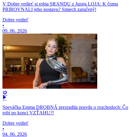
V Dobre vedieť si robia SRANDU z Juraja LOJA: K čomu
PRIROVNALI jeho postavu? Smiech zaručený!
Dobre vedieť
•
09. 06. 2026
Speváčka Emma DROBNÁ prezradila pravdu o rozchodoch: Čo
robí po konci VZŤAHU?!
Dobre vedieť
•
04. 06. 2026