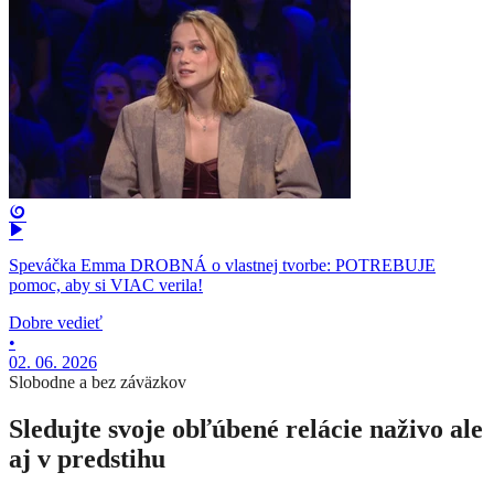
Speváčka Emma DROBNÁ o vlastnej tvorbe: POTREBUJE
pomoc, aby si VIAC verila!
Dobre vedieť
•
02. 06. 2026
Slobodne a bez záväzkov
Sledujte svoje obľúbené relácie naživo ale
aj v predstihu