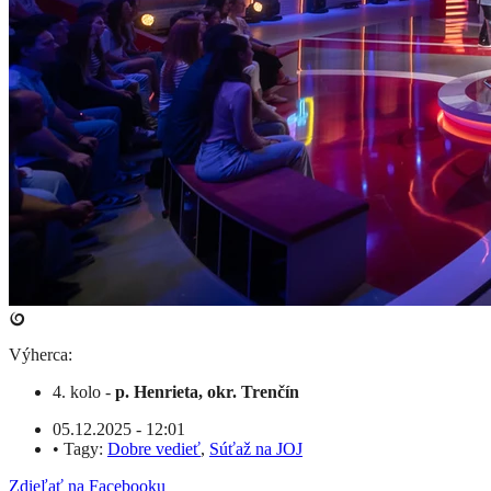
Výherca:
4. kolo -
p. Henrieta, okr. Trenčín
05.12.2025 - 12:01
•
Tagy:
Dobre vedieť
,
Súťaž na JOJ
Zdieľať na Facebooku