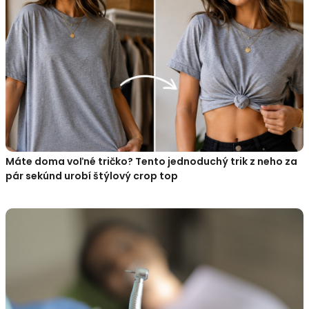
Máte doma voľné tričko? Tento jednoduchý trik z neho za
pár sekúnd urobí štýlový crop top