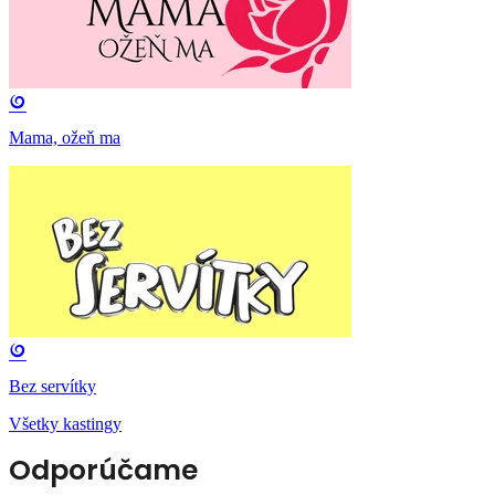
Mama, ožeň ma
Bez servítky
Všetky kastingy
Odporúčame