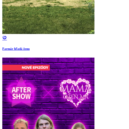
Farmár hľadá ženu