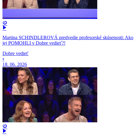
Martina SCHINDLEROVÁ predvedie profesorské skúsenosti: Ako
jej POMOHLI v Dobre vedieť?!
Dobre vedieť
•
18. 06. 2026