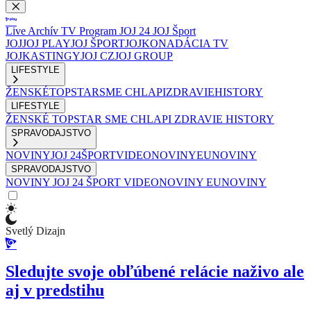
Live
Archív
TV Program
JOJ 24
JOJ Šport
JOJ
JOJ PLAY
JOJ ŠPORT
JOJKO
NADÁCIA TV
JOJ
KASTINGY
JOJ CZ
JOJ GROUP
LIFESTYLE
ŽENSKÉ
TOPSTAR
SME CHLAPI
ZDRAVIE
HISTORY
LIFESTYLE
ŽENSKÉ
TOPSTAR
SME CHLAPI
ZDRAVIE
HISTORY
SPRAVODAJSTVO
NOVINY
JOJ 24
ŠPORT
VIDEONOVINY
EUNOVINY
SPRAVODAJSTVO
NOVINY
JOJ 24
ŠPORT
VIDEONOVINY
EUNOVINY
Svetlý Dizajn
Sledujte svoje obľúbené relácie naživo ale
aj v predstihu