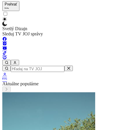
Prehrať
Svetlý Dizajn
Sleduj TV JOJ správy
Aktuálne populárne