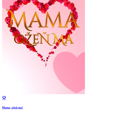
Mama, ožeň ma!