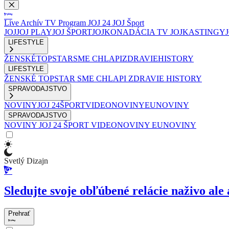
Live
Archív
TV Program
JOJ 24
JOJ Šport
JOJ
JOJ PLAY
JOJ ŠPORT
JOJKO
NADÁCIA TV JOJ
KASTINGY
LIFESTYLE
ŽENSKÉ
TOPSTAR
SME CHLAPI
ZDRAVIE
HISTORY
LIFESTYLE
ŽENSKÉ
TOPSTAR
SME CHLAPI
ZDRAVIE
HISTORY
SPRAVODAJSTVO
NOVINY
JOJ 24
ŠPORT
VIDEONOVINY
EUNOVINY
SPRAVODAJSTVO
NOVINY
JOJ 24
ŠPORT
VIDEONOVINY
EUNOVINY
Svetlý Dizajn
Sledujte svoje obľúbené relácie naživo ale 
Prehrať