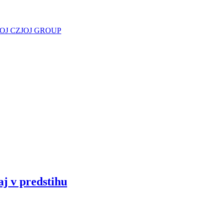
JOJ CZ
JOJ GROUP
aj v predstihu