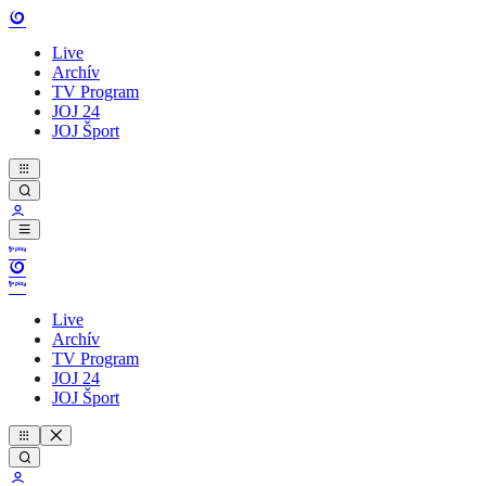
Live
Archív
TV Program
JOJ 24
JOJ Šport
Live
Archív
TV Program
JOJ 24
JOJ Šport