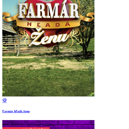
Farmár hľadá ženu