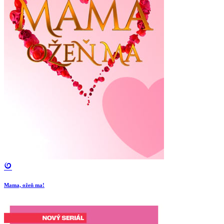
Mama, ožeň ma!