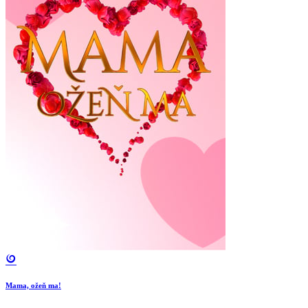
Mama, ožeň ma!