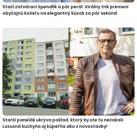
Stačí zatvárací špendlík a pár perál: Virálny trik premení
obyčajnú košeľu na elegantný kúsok za pár sekúnd
Starší panelák ukrýva poklad, ktorý by ste tu nečakali:
Luxusná kuchyňa aj kúpeľňa ako z novostavby!