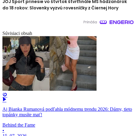
JOJ Šport prinesie vo štvrtok štvrťfinále MS hádzanárok
do 18 rokov: Slovenky vyzvú rovesníčky z Čiernej Hory
Súvisiaci obsah
Aj Bianka Rumanová podľahla módnemu trendu 2026: Dámy, tieto
topánky musíte mať!
Behind the Fame
•
15. 07. 2026