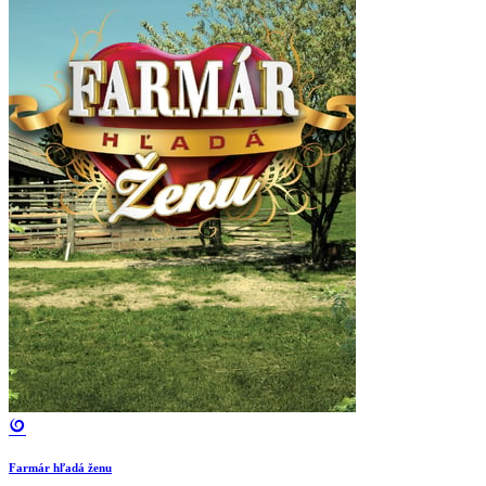
Farmár hľadá ženu