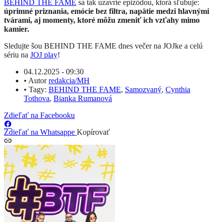
BEHIND THE FAME
sa tak uzavrie epizódou, ktorá sľubuje:
úprimné priznania, emócie bez filtra, napätie medzi hlavnými
tvárami, aj momenty, ktoré môžu zmeniť ich vzťahy mimo
kamier.
Sledujte šou BEHIND THE FAME dnes večer na JOJke a celú
sériu na
JOJ play
!
04.12.2025 - 09:30
•
Autor
redakcia/MH
•
Tagy:
BEHIND THE FAME
,
Samozvaný
,
Cynthia
Tothova
,
Bianka Rumanová
Zdieľať na Facebooku
Zdieľať na Whatsappe
Kopírovať