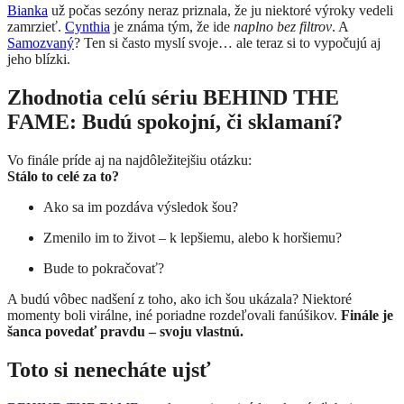
Bianka
už počas sezóny neraz priznala, že ju niektoré výroky vedeli
zamrzieť.
Cynthia
je známa tým, že ide
naplno bez filtrov
. A
Samozvaný
? Ten si často myslí svoje… ale teraz si to vypočujú aj
jeho blízki.
Zhodnotia celú sériu BEHIND THE
FAME: Budú spokojní, či sklamaní?
Vo finále príde aj na najdôležitejšiu otázku:
Stálo to celé za to?
Ako sa im pozdáva výsledok šou?
Zmenilo im to život – k lepšiemu, alebo k horšiemu?
Bude to pokračovať?
A budú vôbec nadšení z toho, ako ich šou ukázala? Niektoré
momenty boli virálne, iné poriadne rozdeľovali fanúšikov.
Finále je
šanca povedať pravdu – svoju vlastnú.
Toto si nenecháte ujsť