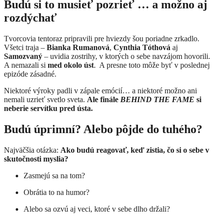
Budú si to musieť pozrieť … a možno aj
rozdýchať
Tvorcovia tentoraz pripravili pre hviezdy šou poriadne zrkadlo.
Všetci traja –
Bianka Rumanová
,
Cynthia Tóthová
aj
Samozvaný
– uvidia zostrihy, v ktorých o sebe navzájom hovorili.
A nemazali si
med okolo úst
. A presne toto môže byť v poslednej
epizóde zásadné.
Niektoré výroky padli v zápale emócií… a niektoré možno ani
nemali uzrieť svetlo sveta.
Ale finále
BEHIND THE FAME
si
neberie servítku pred ústa.
Budú úprimní? Alebo pôjde do tuhého?
Najväčšia otázka:
Ako budú reagovať, keď zistia, čo si o sebe v
skutočnosti myslia?
Zasmejú sa na tom?
Obrátia to na humor?
Alebo sa ozvú aj veci, ktoré v sebe dlho držali?