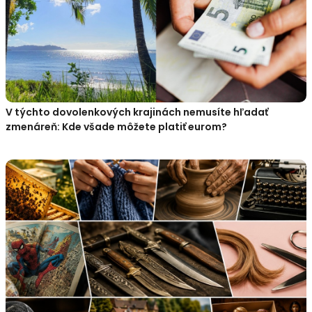
V týchto dovolenkových krajinách nemusíte hľadať
zmenáreň: Kde všade môžete platiť eurom?