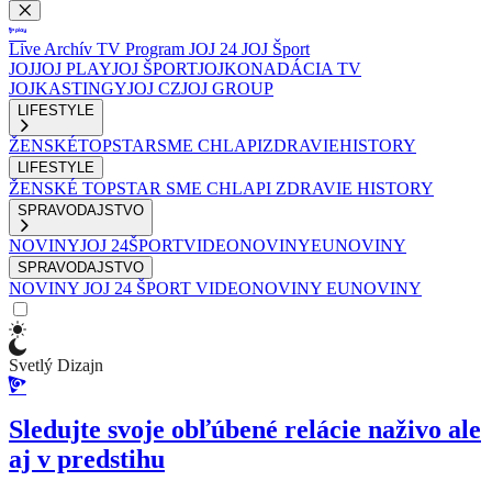
Live
Archív
TV Program
JOJ 24
JOJ Šport
JOJ
JOJ PLAY
JOJ ŠPORT
JOJKO
NADÁCIA TV
JOJ
KASTINGY
JOJ CZ
JOJ GROUP
LIFESTYLE
ŽENSKÉ
TOPSTAR
SME CHLAPI
ZDRAVIE
HISTORY
LIFESTYLE
ŽENSKÉ
TOPSTAR
SME CHLAPI
ZDRAVIE
HISTORY
SPRAVODAJSTVO
NOVINY
JOJ 24
ŠPORT
VIDEONOVINY
EUNOVINY
SPRAVODAJSTVO
NOVINY
JOJ 24
ŠPORT
VIDEONOVINY
EUNOVINY
Svetlý Dizajn
Sledujte svoje obľúbené relácie naživo ale
aj v predstihu