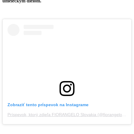
umeleckým dielom.
Zobraziť tento príspevok na Instagrame
Príspevok, ktorý zdieľa FIORANGELO Slovakia (@fiorangelo_sk)