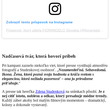
Zobraziť tento príspevok na Instagrame
Príspevok, ktorý zdieľa FIORANGELO Slovakia (@fiorangelo_sk)
Nadčasová tvár, ktorá hovorí príbeh
Pri kampani zaznelo niekoľko viet, ktoré presne vystihujú atmosféru
fotografií a Studenkovej osobnosť. „
Nezameniteľná. Sebavedomá.
Ikona. Žena, ktorá pozná svoju hodnotu a kráča svetom s
eleganciou, ktorá nežiada pozornosť – ona ju prirodzene
priťahuje.
“
A presne tak herečka
Zdena Studenková
na snímkach pôsobí.
Je z
nej cítiť istotu, noblesu a odkaz, ktorý presahuje módne trendy.
Každý záber akoby bol malým filmovým momentom – dramatický,
krásny a dokonale vystavaný.