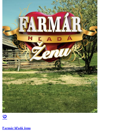
Farmár hľadá ženu