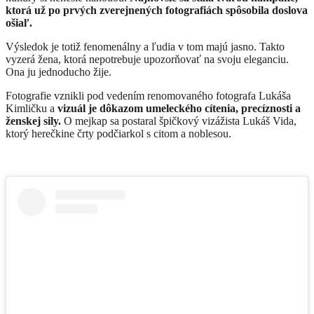
ktorá už po prvých zverejnených fotografiách spôsobila doslova
ošiaľ.
Výsledok je totiž fenomenálny a ľudia v tom majú jasno. Takto
vyzerá žena, ktorá nepotrebuje upozorňovať na svoju eleganciu.
Ona ju jednoducho žije.
Fotografie vznikli pod vedením renomovaného fotografa Lukáša
Kimličku a
vizuál je dôkazom umeleckého cítenia, precíznosti a
ženskej sily.
O mejkap sa postaral špičkový vizážista Lukáš Vida,
ktorý herečkine črty podčiarkol s citom a noblesou.