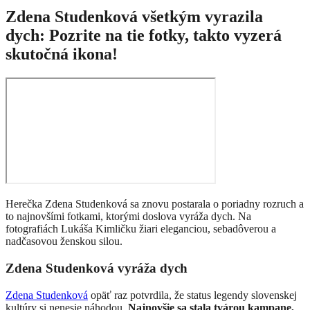
Zdena Studenková všetkým vyrazila
dych: Pozrite na tie fotky, takto vyzerá
skutočná ikona!
Herečka Zdena Studenková sa znovu postarala o poriadny rozruch a
to najnovšími fotkami, ktorými doslova vyráža dych. Na
fotografiách Lukáša Kimličku žiari eleganciou, sebadôverou a
nadčasovou ženskou silou.
Zdena Studenková vyráža dych
Zdena Studenková
opäť raz potvrdila, že status legendy slovenskej
kultúry si nenesie náhodou.
Najnovšie sa stala tvárou kampane,