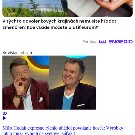
V týchto dovolenkových krajinách nemusíte hľadať
zmenáreň: Kde všade môžete platiť eurom?
Súvisiaci obsah
Mišo Hudák expresne rýchlo uhádol povolanie hosťa: Výrobky
tohto muža vyhrali na svetovej súťaži!