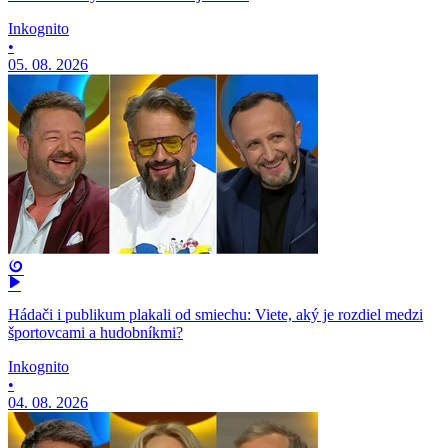
Inkognito
•
05. 08. 2026
Hádači i publikum plakali od smiechu: Viete, aký je rozdiel medzi
športovcami a hudobníkmi?
Inkognito
•
04. 08. 2026