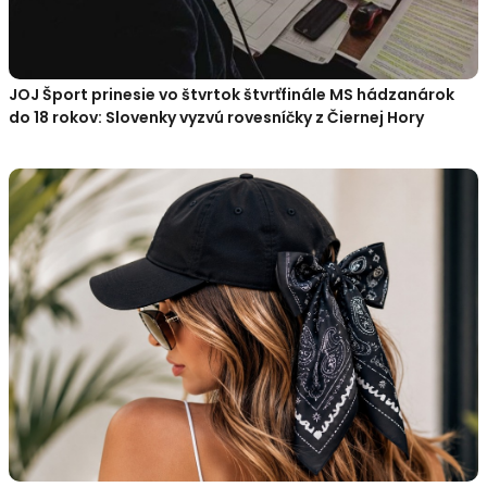
JOJ Šport prinesie vo štvrtok štvrťfinále MS hádzanárok
do 18 rokov: Slovenky vyzvú rovesníčky z Čiernej Hory