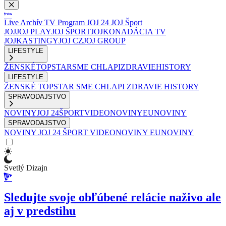
Live
Archív
TV Program
JOJ 24
JOJ Šport
JOJ
JOJ PLAY
JOJ ŠPORT
JOJKO
NADÁCIA TV
JOJ
KASTINGY
JOJ CZ
JOJ GROUP
LIFESTYLE
ŽENSKÉ
TOPSTAR
SME CHLAPI
ZDRAVIE
HISTORY
LIFESTYLE
ŽENSKÉ
TOPSTAR
SME CHLAPI
ZDRAVIE
HISTORY
SPRAVODAJSTVO
NOVINY
JOJ 24
ŠPORT
VIDEONOVINY
EUNOVINY
SPRAVODAJSTVO
NOVINY
JOJ 24
ŠPORT
VIDEONOVINY
EUNOVINY
Svetlý Dizajn
Sledujte svoje obľúbené relácie naživo ale
aj v predstihu