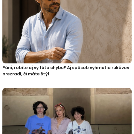
Páni, robíte aj vy túto chybu? Aj spôsob vyhrnutia rukávov
prezradí, či máte štýl