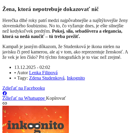
Žena, ktorá nepotrebuje dokazovať nič
Herečka dlhé roky patrí medzi najpôvabnejšie a najštýlovejšie ženy
slovenského šoubiznisu. No to, čo vyžaruje dnes, je ešte silnejšie
než kedykoľvek predtým.
Pokoj, sila, sebadôvera a elegancia,
ktorá sa nedá naučiť – tú treba prežiť.
Kampaň je jasným dôkazom, že Studenková je ikona nielen na
javisku či pred kamerou, ale aj v tom, ako reprezentuje ženskosť. A
že vek je len číslo? Pri týchto fotografiách je to viac než zrejmé.
13.12.2025 - 02:02
•
Autor
Lenka Filipová
•
Tagy:
Zdena Studenková
,
Inkognito
Zdieľať na Facebooku
Zdieľať na Whatsappe
Kopírovať