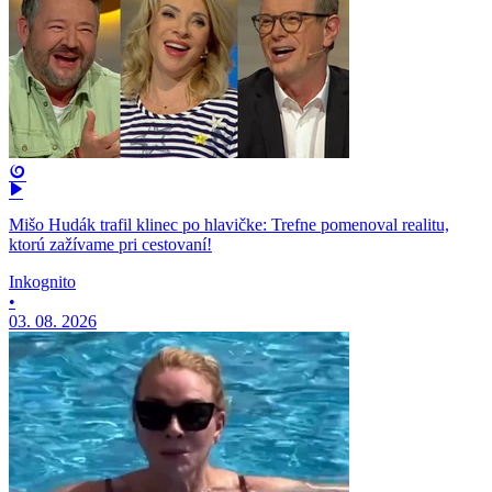
Mišo Hudák trafil klinec po hlavičke: Trefne pomenoval realitu,
ktorú zažívame pri cestovaní!
Inkognito
•
03. 08. 2026