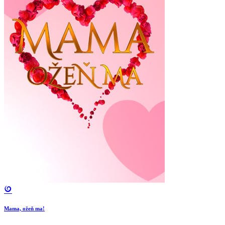
Mama, ožeň ma!