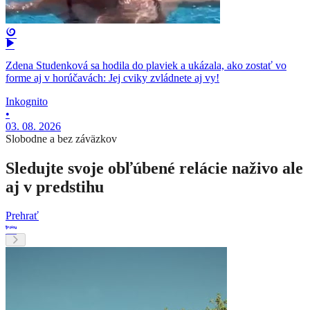
Zdena Studenková sa hodila do plaviek a ukázala, ako zostať vo
forme aj v horúčavách: Jej cviky zvládnete aj vy!
Inkognito
•
03. 08. 2026
Slobodne a bez záväzkov
Sledujte svoje obľúbené relácie naživo ale
aj v predstihu
Prehrať