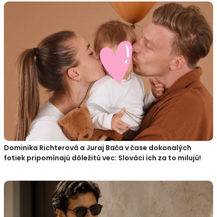
Dominika Richterová a Juraj Bača v čase dokonalých
fotiek pripomínajú dôležitú vec: Slováci ich za to milujú!