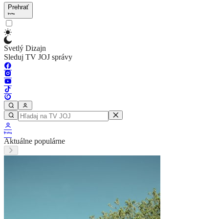
Prehrať
Svetlý Dizajn
Sleduj TV JOJ správy
Aktuálne populárne