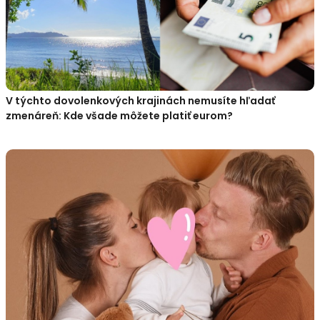
V týchto dovolenkových krajinách nemusíte hľadať
zmenáreň: Kde všade môžete platiť eurom?