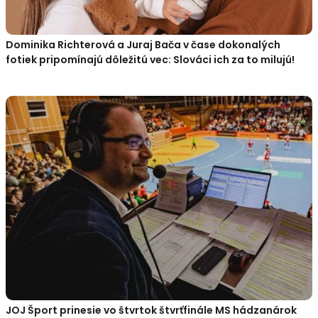
Dominika Richterová a Juraj Bača v čase dokonalých
fotiek pripomínajú dôležitú vec: Slováci ich za to milujú!
JOJ Šport prinesie vo štvrtok štvrťfinále MS hádzanárok