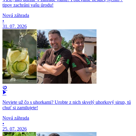
tipov zachráni vašu úrodu!
Nová záhrada
•
31. 07. 2026
Neviete už čo s uhorkami? Urobte z nich skvelý uhorkový sirup, tú
chuť si zamilujete!
Nová záhrada
•
25. 07. 2026