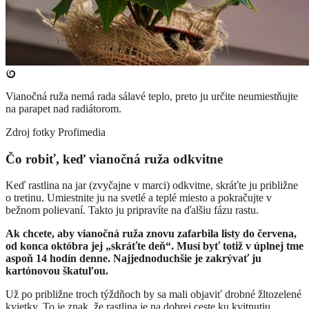
Vianočná ruža nemá rada sálavé teplo, preto ju určite neumiestňujte
na parapet nad radiátorom.
Zdroj fotky
Profimedia
Čo robiť, keď vianočná ruža odkvitne
Keď rastlina na jar (zvyčajne v marci) odkvitne, skráťte ju približne
o tretinu. Umiestnite ju na svetlé a teplé miesto a pokračujte v
bežnom polievaní. Takto ju pripravíte na ďalšiu fázu rastu.
Ak chcete, aby vianočná ruža znovu zafarbila listy do červena,
od konca októbra jej „skráťte deň“. Musí byť totiž v úplnej tme
aspoň 14 hodín denne. Najjednoduchšie je zakrývať ju
kartónovou škatuľou.
Už po približne troch týždňoch by sa mali objaviť drobné žltozelené
kvietky. To je znak, že rastlina je na dobrej ceste ku kvitnutiu.