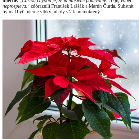
mierne.
„
Častou chybou je, že ju masívne polievame. To jej vôbec
neprospieva
,“ zdôraznili František Laššák a Martin Čurda. Substrát
by mal byť mierne vlhký, nikdy však premokrený.