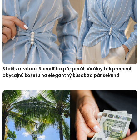
Stačí zatvárací špendlík a pár perál: Virálny trik premení
obyčajnú košeľu na elegantný kúsok za pár sekúnd