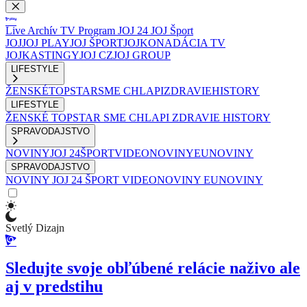
Live
Archív
TV Program
JOJ 24
JOJ Šport
JOJ
JOJ PLAY
JOJ ŠPORT
JOJKO
NADÁCIA TV
JOJ
KASTINGY
JOJ CZ
JOJ GROUP
LIFESTYLE
ŽENSKÉ
TOPSTAR
SME CHLAPI
ZDRAVIE
HISTORY
LIFESTYLE
ŽENSKÉ
TOPSTAR
SME CHLAPI
ZDRAVIE
HISTORY
SPRAVODAJSTVO
NOVINY
JOJ 24
ŠPORT
VIDEONOVINY
EUNOVINY
SPRAVODAJSTVO
NOVINY
JOJ 24
ŠPORT
VIDEONOVINY
EUNOVINY
Svetlý Dizajn
Sledujte svoje obľúbené relácie naživo ale
aj v predstihu