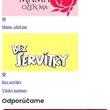
Mama, ožeň ma
Bez servítky
Všetky kastingy
Odporúčame