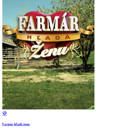
Farmár hľadá ženu