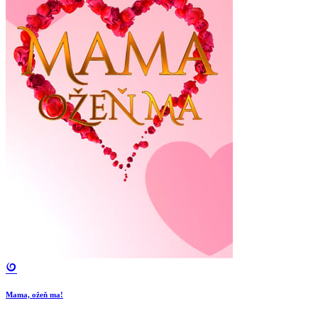
Mama, ožeň ma!