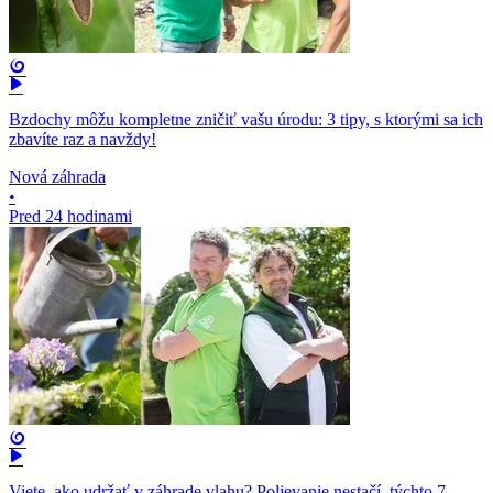
Bzdochy môžu kompletne zničiť vašu úrodu: 3 tipy, s ktorými sa ich
zbavíte raz a navždy!
Nová záhrada
•
Pred 24 hodinami
Viete, ako udržať v záhrade vlahu? Polievanie nestačí, týchto 7