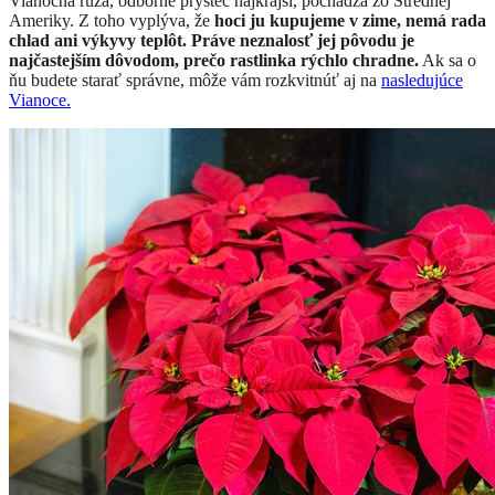
Vianočná ruža, odborne prýštec najkrajší, pochádza zo Strednej
Ameriky. Z toho vyplýva, že
hoci ju kupujeme v zime, nemá rada
chlad ani výkyvy teplôt. Práve neznalosť jej pôvodu je
najčastejším dôvodom, prečo rastlinka rýchlo chradne.
Ak sa o
ňu budete starať správne, môže vám rozkvitnúť aj na
nasledujúce
Vianoce.