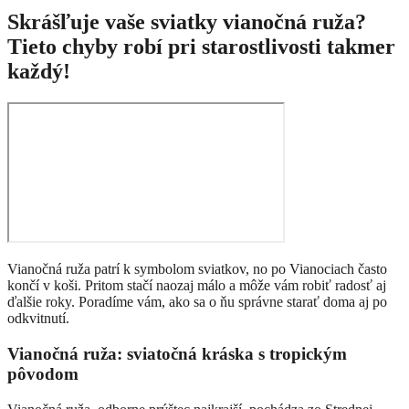
Skrášľuje vaše sviatky vianočná ruža?
Tieto chyby robí pri starostlivosti takmer
každý!
Vianočná ruža patrí k symbolom sviatkov, no po Vianociach často
končí v koši. Pritom stačí naozaj málo a môže vám robiť radosť aj
ďalšie roky. Poradíme vám, ako sa o ňu správne starať doma aj po
odkvitnutí.
Vianočná ruža: sviatočná kráska s tropickým
pôvodom