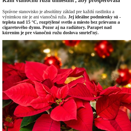
Kam vianočnú ružu umiestniť, aby prosperovala
Správne stanovisko je absolútny základ pre každú rastlinku a
výnimkou nie je ani vianočná ruža.
Jej ideálne podmienky sú -
teplota nad 15 °C, rozptýlené svetlo a miesto bez prievanu a
cigaretového dymu. Pozor aj na radiátory. Parapet nad
kúrením je pre vianočnú ružu doslova smrteľný.