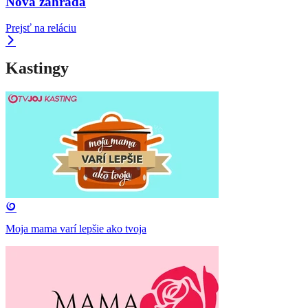
Nová záhrada
Prejsť na reláciu
Kastingy
Moja mama varí lepšie ako tvoja