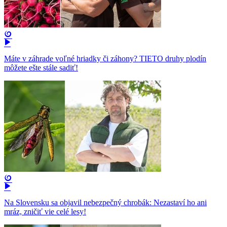
Máte v záhrade voľné hriadky či záhony? TIETO druhy plodín
môžete ešte stále sadiť!
Na Slovensku sa objavil nebezpečný chrobák: Nezastaví ho ani
mráz, zničiť vie celé lesy!