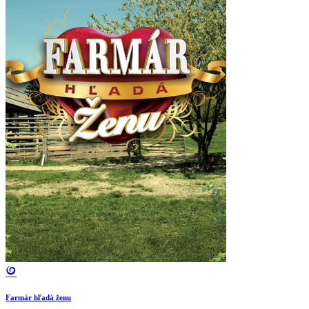
Farmár hľadá ženu