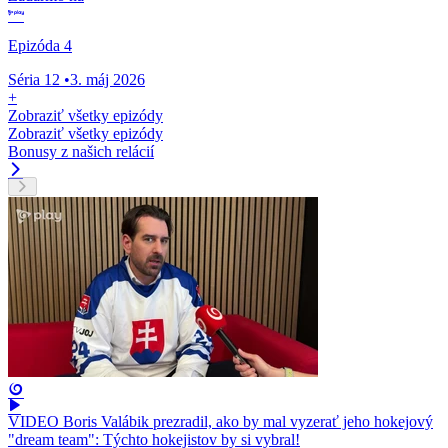
Epizóda 4
Séria 12
•
3. máj 2026
+
Zobraziť všetky epizódy
Zobraziť všetky epizódy
Bonusy z našich relácií
VIDEO Boris Valábik prezradil, ako by mal vyzerať jeho hokejový
"dream team": Týchto hokejistov by si vybral!