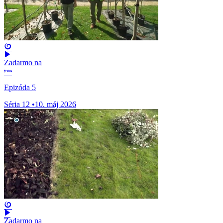
Zadarmo na
Epizóda 5
Séria 12
•
10. máj 2026
Zadarmo na