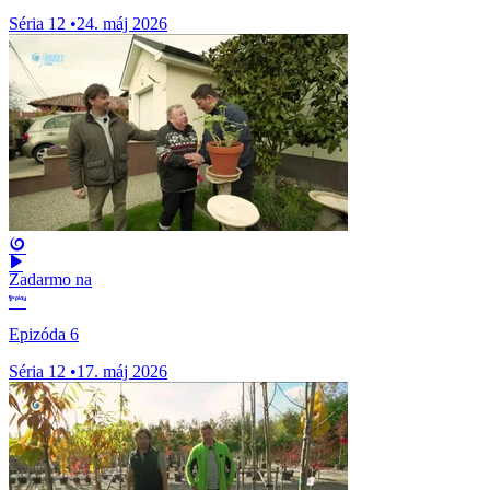
Séria 12
•
24. máj 2026
Zadarmo na
Epizóda 6
Séria 12
•
17. máj 2026