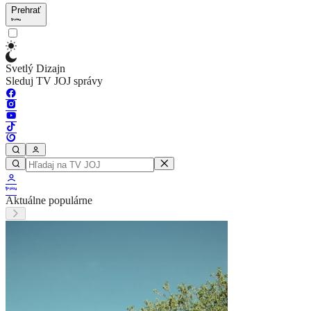
Prehrať
Svetlý Dizajn
Sleduj TV JOJ správy
Aktuálne populárne