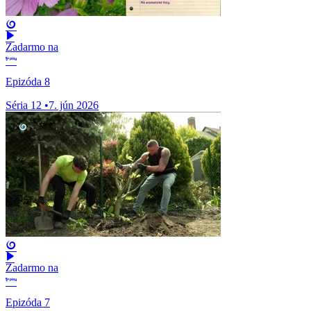
Zadarmo na
Epizóda 8
Séria 12
•
7. jún 2026
Zadarmo na
Epizóda 7