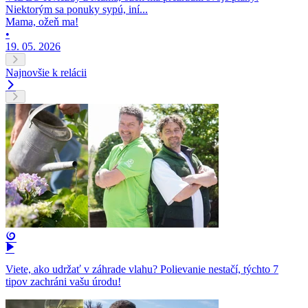
Niektorým sa ponuky sypú, iní...
Mama, ožeň ma!
•
19. 05. 2026
Najnovšie k relácii
Viete, ako udržať v záhrade vlahu? Polievanie nestačí, týchto 7
tipov zachráni vašu úrodu!