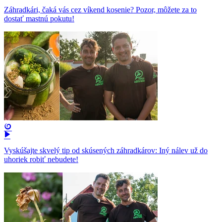
Záhradkári, čaká vás cez víkend kosenie? Pozor, môžete za to
dostať mastnú pokutu!
Vyskúšajte skvelý tip od skúsených záhradkárov: Iný nálev už do
uhoriek robiť nebudete!