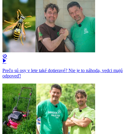
Prečo sú osy v lete také dotieravé? Nie je to náhoda, vedci majú
odpoveď!