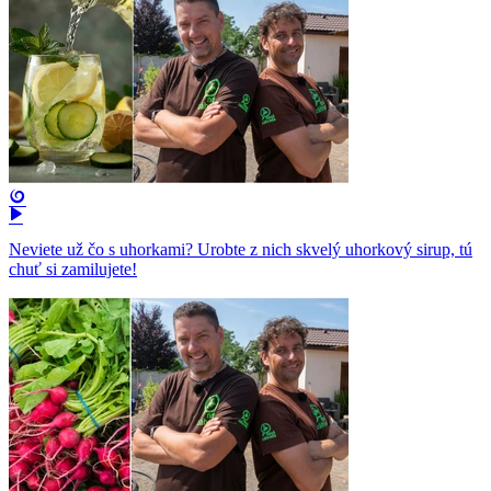
Neviete už čo s uhorkami? Urobte z nich skvelý uhorkový sirup, tú
chuť si zamilujete!