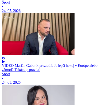
Šport
•
24. 05. 2026
VIDEO Marián Gáborík prezradil: Je lepší hokej v Európe alebo
zámorí? Takáto je pravda!
Šport
•
24. 05. 2026