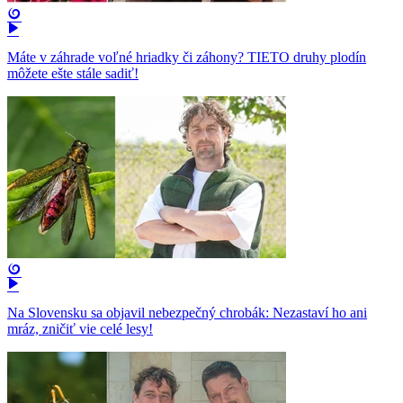
Máte v záhrade voľné hriadky či záhony? TIETO druhy plodín
môžete ešte stále sadiť!
Na Slovensku sa objavil nebezpečný chrobák: Nezastaví ho ani
mráz, zničiť vie celé lesy!