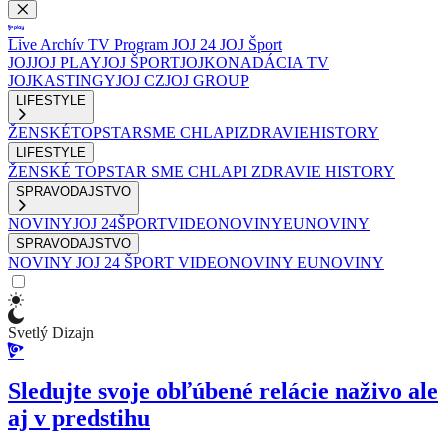
Live
Archív
TV Program
JOJ 24
JOJ Šport
JOJ
JOJ PLAY
JOJ ŠPORT
JOJKO
NADÁCIA TV
JOJ
KASTINGY
JOJ CZ
JOJ GROUP
LIFESTYLE
ŽENSKÉ
TOPSTAR
SME CHLAPI
ZDRAVIE
HISTORY
LIFESTYLE
ŽENSKÉ
TOPSTAR
SME CHLAPI
ZDRAVIE
HISTORY
SPRAVODAJSTVO
NOVINY
JOJ 24
ŠPORT
VIDEONOVINY
EUNOVINY
SPRAVODAJSTVO
NOVINY
JOJ 24
ŠPORT
VIDEONOVINY
EUNOVINY
Svetlý Dizajn
Sledujte svoje obľúbené relácie naživo ale
aj v predstihu