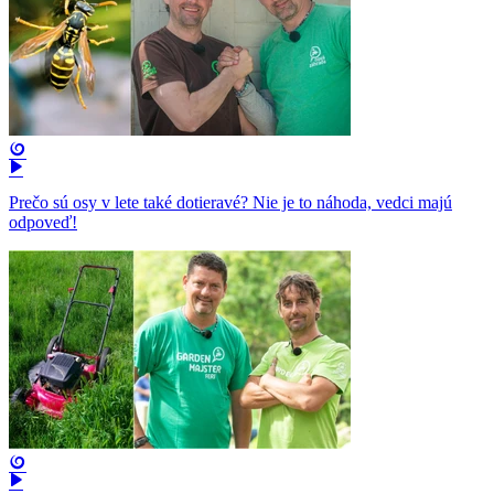
Prečo sú osy v lete také dotieravé? Nie je to náhoda, vedci majú
odpoveď!