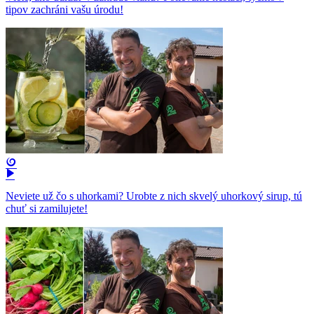
tipov zachráni vašu úrodu!
Neviete už čo s uhorkami? Urobte z nich skvelý uhorkový sirup, tú
chuť si zamilujete!