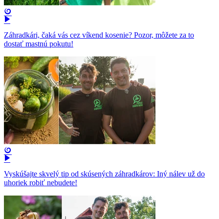
Záhradkári, čaká vás cez víkend kosenie? Pozor, môžete za to
dostať mastnú pokutu!
Vyskúšajte skvelý tip od skúsených záhradkárov: Iný nálev už do
uhoriek robiť nebudete!