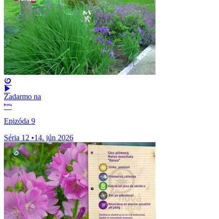
Zadarmo na
Epizóda 9
Séria 12
•
14. jún 2026