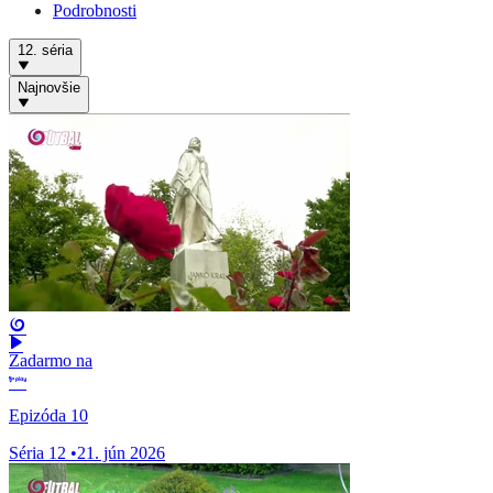
Podrobnosti
12. séria
Najnovšie
Zadarmo na
Epizóda 10
Séria 12
•
21. jún 2026