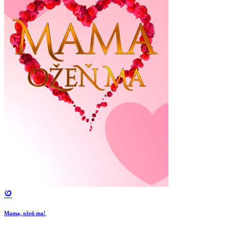
Mama, ožeň ma!