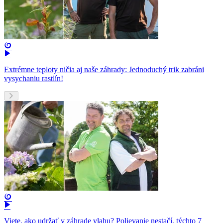
Extrémne teploty ničia aj naše záhrady: Jednoduchý trik zabráni
vysychaniu rastlín!
Viete, ako udržať v záhrade vlahu? Polievanie nestačí, týchto 7