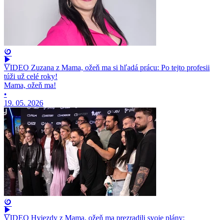
VIDEO Zuzana z Mama, ožeň ma si hľadá prácu: Po tejto profesii
túži už celé roky!
Mama, ožeň ma!
•
19. 05. 2026
VIDEO Hviezdy z Mama, ožeň ma prezradili svoje plány: