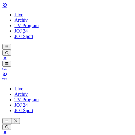
Live
Archív
TV Program
JOJ 24
JOJ Šport
Live
Archív
TV Program
JOJ 24
JOJ Šport