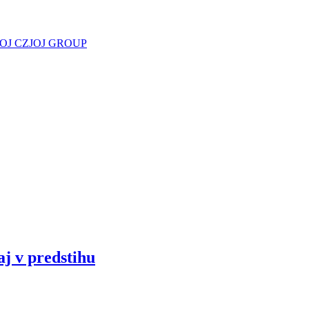
JOJ CZ
JOJ GROUP
aj v predstihu