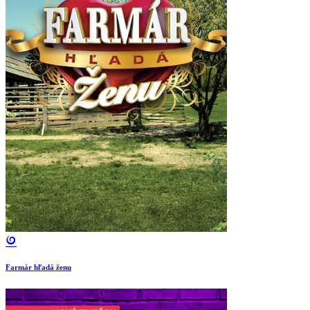
Farmár hľadá ženu