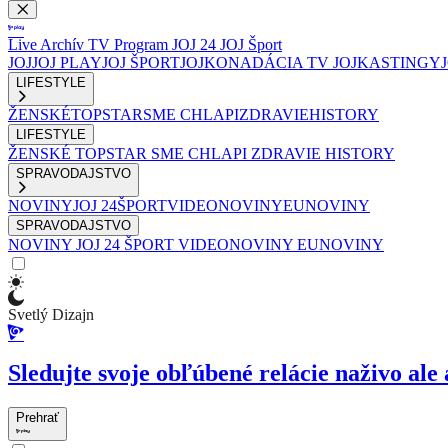
Live
Archív
TV Program
JOJ 24
JOJ Šport
JOJ
JOJ PLAY
JOJ ŠPORT
JOJKO
NADÁCIA TV JOJ
KASTINGY
LIFESTYLE
ŽENSKÉ
TOPSTAR
SME CHLAPI
ZDRAVIE
HISTORY
LIFESTYLE
ŽENSKÉ
TOPSTAR
SME CHLAPI
ZDRAVIE
HISTORY
SPRAVODAJSTVO
NOVINY
JOJ 24
ŠPORT
VIDEONOVINY
EUNOVINY
SPRAVODAJSTVO
NOVINY
JOJ 24
ŠPORT
VIDEONOVINY
EUNOVINY
Svetlý Dizajn
Sledujte svoje obľúbené relácie naživo ale 
Prehrať