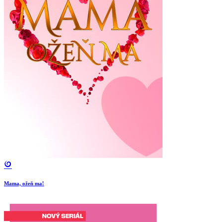
Mama, ožeň ma!