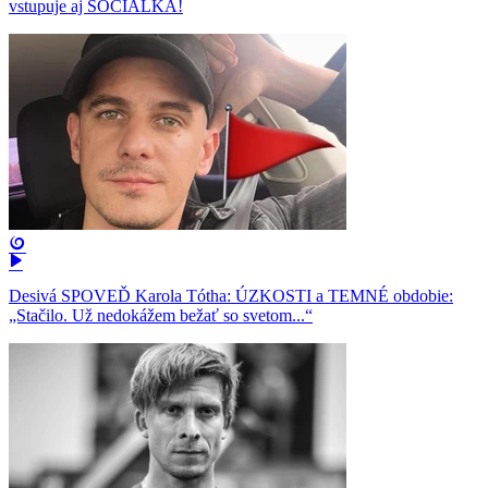
vstupuje aj SOCIÁLKA!
Desivá SPOVEĎ Karola Tótha: ÚZKOSTI a TEMNÉ obdobie:
„Stačilo. Už nedokážem bežať so svetom...“