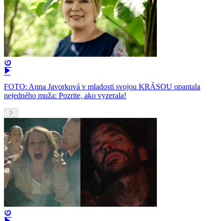
FOTO: Anna Javorková v mladosti svojou KRÁSOU opantala
nejedného muža: Pozrite, ako vyzerala!