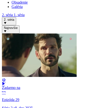
Obsadenie
Galéria
2. séria
1. séria
2. séria
Najnovšie
Zadarmo na
Epizóda 29
Séria 2
•
8. dec 2025