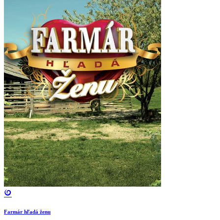
Farmár hľadá ženu