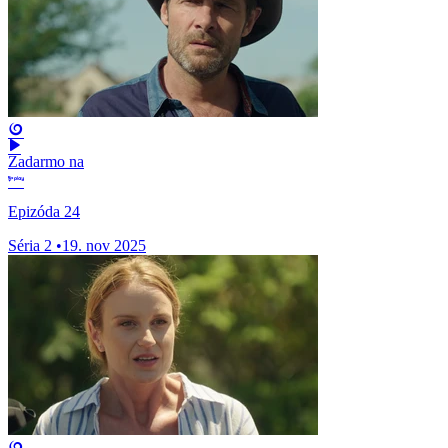
Zadarmo na
Epizóda 24
Séria 2
•
19. nov 2025