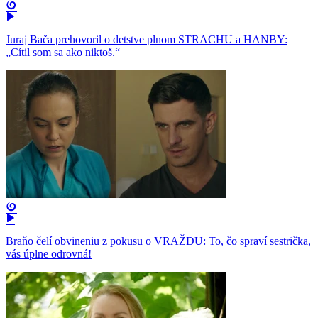
Juraj Bača prehovoril o detstve plnom STRACHU a HANBY:
„Cítil som sa ako niktoš.“
Braňo čelí obvineniu z pokusu o VRAŽDU: To, čo spraví sestrička,
vás úplne odrovná!