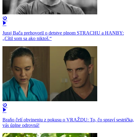
Juraj Bača prehovoril o detstve plnom STRACHU a HANBY:
„Cítil som sa ako niktoš.“
Braňo čelí obvineniu z pokusu o VRAŽDU: To, čo spraví sestrička,
vás úplne odrovná!