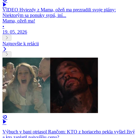
VIDEO Hviezdy z Mama, ožeň ma prezradili svoje plány:
Niektorým sa ponuky sypú, iní...
Mama, ožeň ma!
•
19. 05. 2026
Najnovšie k relácii
Výbuch v bani otriasol Rančom: KTO z horiaceho pekla vyšiel živý
a kto zaplatil najvyššiu cenu?