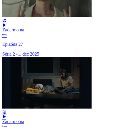
Zadarmo na
Epizóda 27
Séria 2
•
1. dec 2025
Zadarmo na