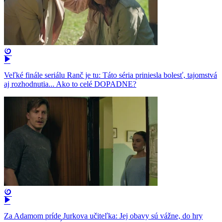
Veľké finále seriálu Ranč je tu: Táto séria priniesla bolesť, tajomstvá
aj rozhodnutia... Ako to celé DOPADNE?
Za Adamom príde Jurkova učiteľka: Jej obavy sú vážne, do hry