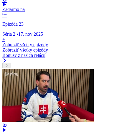
Zadarmo na
Epizóda 23
Séria 2
•
17. nov 2025
+
Zobraziť všetky epizódy
Zobraziť všetky epizódy
Bonusy z našich relácií