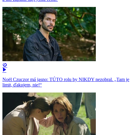
Noël Czuczor má jasno: TÚTO rolu by NIKDY nezobral. „Tam je
limit, ďakujem, nie!“