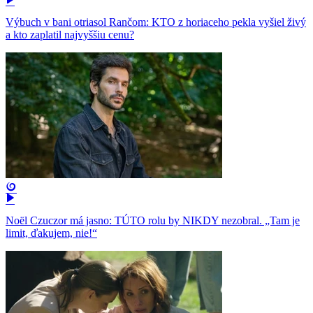
Výbuch v bani otriasol Rančom: KTO z horiaceho pekla vyšiel živý
a kto zaplatil najvyššiu cenu?
Noël Czuczor má jasno: TÚTO rolu by NIKDY nezobral. „Tam je
limit, ďakujem, nie!“