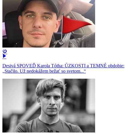
Desivá SPOVEĎ Karola Tótha: ÚZKOSTI a TEMNÉ obdobie:
„Stačilo. Už nedokážem bežať so svetom...“