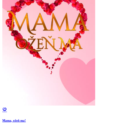
Mama, ožeň ma!