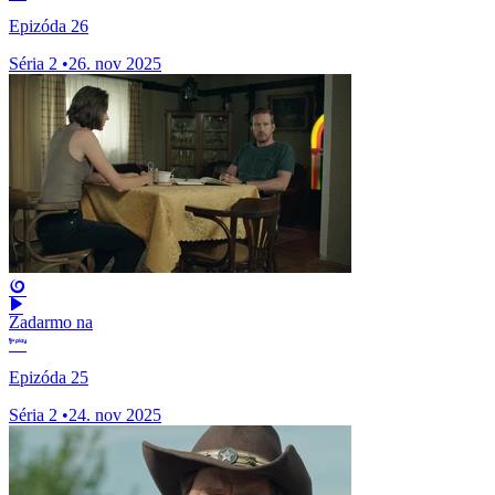
Epizóda 26
Séria 2
•
26. nov 2025
Zadarmo na
Epizóda 25
Séria 2
•
24. nov 2025