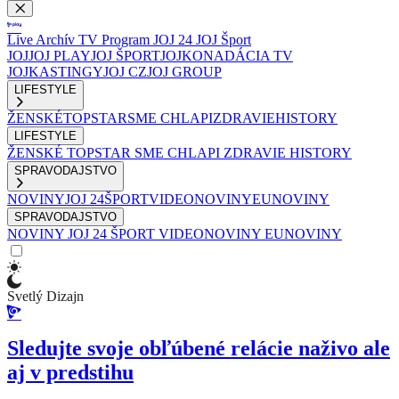
Live
Archív
TV Program
JOJ 24
JOJ Šport
JOJ
JOJ PLAY
JOJ ŠPORT
JOJKO
NADÁCIA TV
JOJ
KASTINGY
JOJ CZ
JOJ GROUP
LIFESTYLE
ŽENSKÉ
TOPSTAR
SME CHLAPI
ZDRAVIE
HISTORY
LIFESTYLE
ŽENSKÉ
TOPSTAR
SME CHLAPI
ZDRAVIE
HISTORY
SPRAVODAJSTVO
NOVINY
JOJ 24
ŠPORT
VIDEONOVINY
EUNOVINY
SPRAVODAJSTVO
NOVINY
JOJ 24
ŠPORT
VIDEONOVINY
EUNOVINY
Svetlý Dizajn
Sledujte svoje obľúbené relácie naživo ale
aj v predstihu