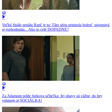
Veľké finále seriálu Ranč je tu: Táto séria priniesla bolesť, tajomstvá
aj rozhodnutia... Ako to celé DOPADNE?
Za Adamom príde Jurkova učiteľka: Jej obavy sú vážne, do hry
vstupuje aj SOCIÁLKA!