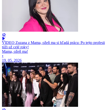
VIDEO Zuzana z Mama, ožeň ma si hľadá prácu: Po tejto profesii
túži už celé roky!
Mama, ožeň ma!
•
19. 05. 2026