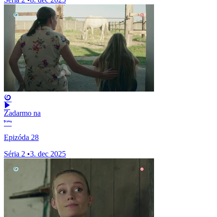
Zadarmo na
Epizóda 28
Séria 2
•
3. dec 2025