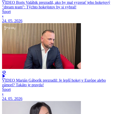
VIDEO Boris Valábik prezradil, ako by mal vyzerať jeho hokejový
"dream team": Týchto hokejistov by si vybral!
Šport
•
24. 05. 2026
VIDEO Marián Gáborík prezradil: Je lepší hokej v Európe alebo
zámorí? Takáto je pravda!
Šport
•
24. 05. 2026