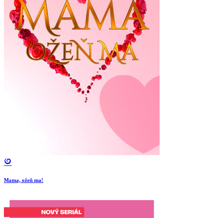
Mama, ožeň ma!