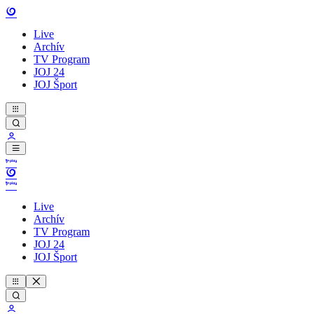
Live
Archív
TV Program
JOJ 24
JOJ Šport
Live
Archív
TV Program
JOJ 24
JOJ Šport