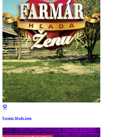
Farmár hľadá ženu