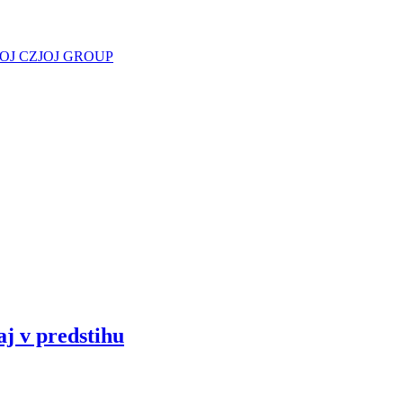
JOJ CZ
JOJ GROUP
aj v predstihu