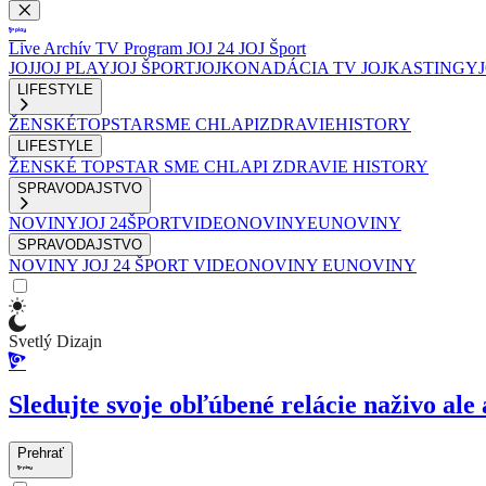
Live
Archív
TV Program
JOJ 24
JOJ Šport
JOJ
JOJ PLAY
JOJ ŠPORT
JOJKO
NADÁCIA TV JOJ
KASTINGY
LIFESTYLE
ŽENSKÉ
TOPSTAR
SME CHLAPI
ZDRAVIE
HISTORY
LIFESTYLE
ŽENSKÉ
TOPSTAR
SME CHLAPI
ZDRAVIE
HISTORY
SPRAVODAJSTVO
NOVINY
JOJ 24
ŠPORT
VIDEONOVINY
EUNOVINY
SPRAVODAJSTVO
NOVINY
JOJ 24
ŠPORT
VIDEONOVINY
EUNOVINY
Svetlý Dizajn
Sledujte svoje obľúbené relácie naživo ale 
Prehrať