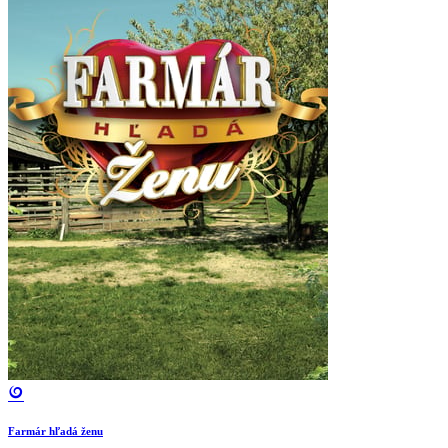
Farmár hľadá ženu