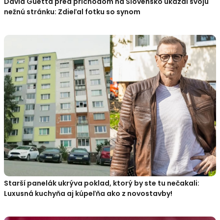
David Guetta pred príchodom na Slovensko ukázal svoju
nežnú stránku: Zdieľal fotku so synom
Starší panelák ukrýva poklad, ktorý by ste tu nečakali:
Luxusná kuchyňa aj kúpeľňa ako z novostavby!