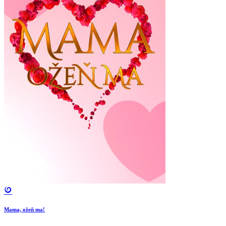
Mama, ožeň ma!