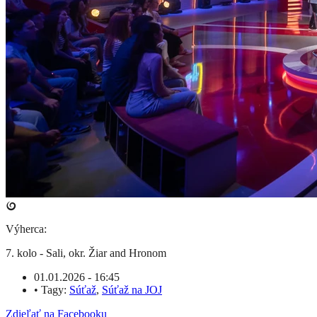
Výherca:
7. kolo - Sali, okr. Žiar and Hronom
01.01.2026 - 16:45
•
Tagy:
Súťaž
,
Súťaž na JOJ
Zdieľať na Facebooku