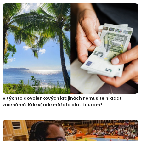
V týchto dovolenkových krajinách nemusíte hľadať
zmenáreň: Kde všade môžete platiť eurom?