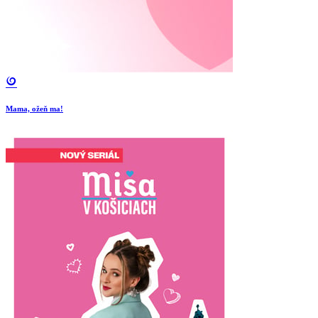
Mama, ožeň ma!