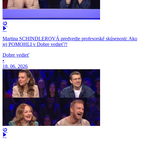
Martina SCHINDLEROVÁ predvedie profesorské skúsenosti: Ako
jej POMOHLI v Dobre vedieť?!
Dobre vedieť
•
18. 06. 2026