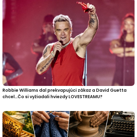
Robbie Williams dal prekvapujúci zákaz a David Guetta
chcel…Čo si vyžiadali hviezdy LOVESTREAMU?