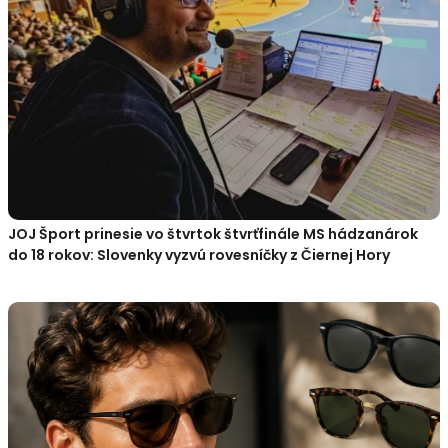
JOJ Šport prinesie vo štvrtok štvrťfinále MS hádzanárok
do 18 rokov: Slovenky vyzvú rovesníčky z Čiernej Hory