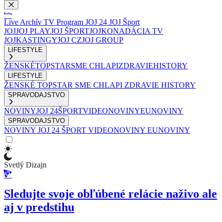
Live
Archív
TV Program
JOJ 24
JOJ Šport
JOJ
JOJ PLAY
JOJ ŠPORT
JOJKO
NADÁCIA TV
JOJ
KASTINGY
JOJ CZ
JOJ GROUP
LIFESTYLE
ŽENSKÉ
TOPSTAR
SME CHLAPI
ZDRAVIE
HISTORY
LIFESTYLE
ŽENSKÉ
TOPSTAR
SME CHLAPI
ZDRAVIE
HISTORY
SPRAVODAJSTVO
NOVINY
JOJ 24
ŠPORT
VIDEONOVINY
EUNOVINY
SPRAVODAJSTVO
NOVINY
JOJ 24
ŠPORT
VIDEONOVINY
EUNOVINY
Svetlý Dizajn
Sledujte svoje obľúbené relácie naživo ale
aj v predstihu