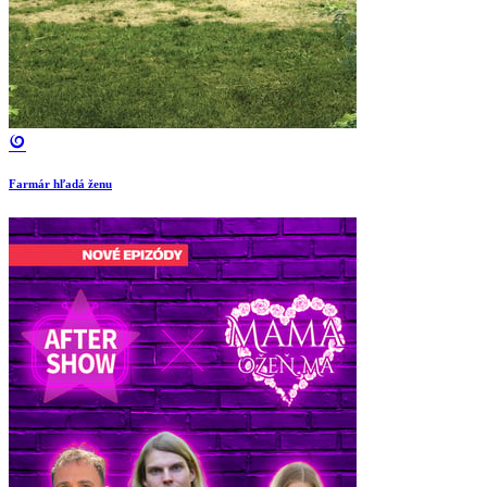
Farmár hľadá ženu