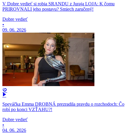
V Dobre vedieť si robia SRANDU z Juraja LOJA: K čomu
PRIROVNALI jeho postavu? Smiech zaručený!
Dobre vedieť
•
09. 06. 2026
Speváčka Emma DROBNÁ prezradila pravdu o rozchodoch: Čo
robí po konci VZŤAHU?!
Dobre vedieť
•
04. 06. 2026