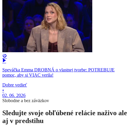
Speváčka Emma DROBNÁ o vlastnej tvorbe: POTREBUJE
pomoc, aby si VIAC verila!
Dobre vedieť
•
02. 06. 2026
Slobodne a bez záväzkov
Sledujte svoje obľúbené relácie naživo ale
aj v predstihu