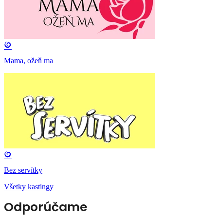
Mama, ožeň ma
Bez servítky
Všetky kastingy
Odporúčame