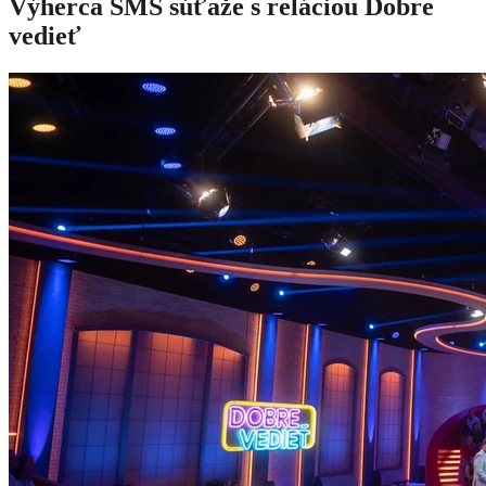
Výherca SMS súťaže s reláciou Dobre
vedieť