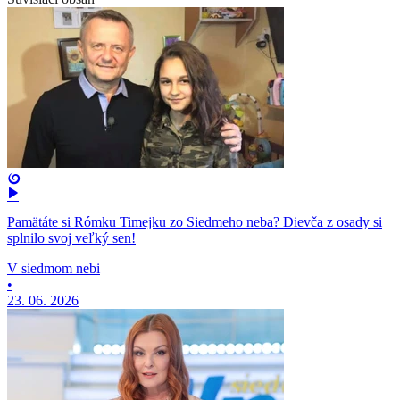
Pamätáte si Rómku Timejku zo Siedmeho neba? Dievča z osady si
splnilo svoj veľký sen!
V siedmom nebi
•
23. 06. 2026