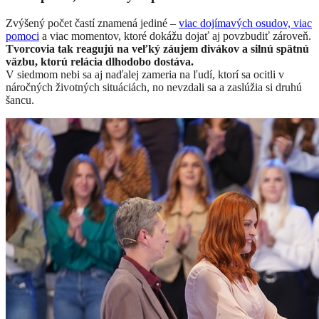
Zvýšený počet častí znamená jediné –
viac dojímavých osudov, viac
pomoci
a viac momentov, ktoré dokážu dojať aj povzbudiť zároveň.
Tvorcovia tak reagujú na veľký záujem divákov a silnú spätnú
väzbu, ktorú relácia dlhodobo dostáva.
V siedmom nebi sa aj naďalej zameria na ľudí, ktorí sa ocitli v
náročných životných situáciách, no nevzdali sa a zaslúžia si druhú
šancu.