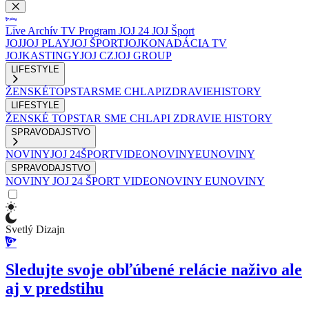
Live
Archív
TV Program
JOJ 24
JOJ Šport
JOJ
JOJ PLAY
JOJ ŠPORT
JOJKO
NADÁCIA TV
JOJ
KASTINGY
JOJ CZ
JOJ GROUP
LIFESTYLE
ŽENSKÉ
TOPSTAR
SME CHLAPI
ZDRAVIE
HISTORY
LIFESTYLE
ŽENSKÉ
TOPSTAR
SME CHLAPI
ZDRAVIE
HISTORY
SPRAVODAJSTVO
NOVINY
JOJ 24
ŠPORT
VIDEONOVINY
EUNOVINY
SPRAVODAJSTVO
NOVINY
JOJ 24
ŠPORT
VIDEONOVINY
EUNOVINY
Svetlý Dizajn
Sledujte svoje obľúbené relácie naživo ale
aj v predstihu