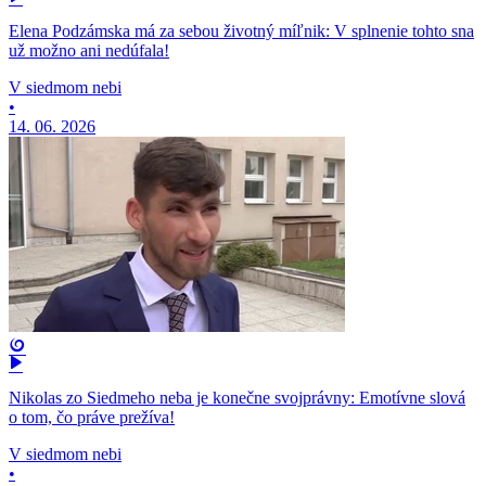
Elena Podzámska má za sebou životný míľnik: V splnenie tohto sna
už možno ani nedúfala!
V siedmom nebi
•
14. 06. 2026
Nikolas zo Siedmeho neba je konečne svojprávny: Emotívne slová
o tom, čo práve prežíva!
V siedmom nebi
•