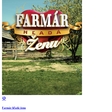
Farmár hľadá ženu