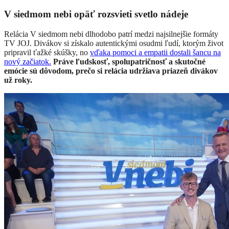
V siedmom nebi opäť rozsvieti svetlo nádeje
Relácia V siedmom nebi dlhodobo patrí medzi najsilnejšie formáty
TV JOJ. Divákov si získalo autentickými osudmi ľudí, ktorým život
pripravil ťažké skúšky, no
vďaka pomoci a empatii dostali šancu na
nový začiatok.
Práve ľudskosť, spolupatričnosť a skutočné
emócie sú dôvodom, prečo si relácia udržiava priazeň divákov
už roky.