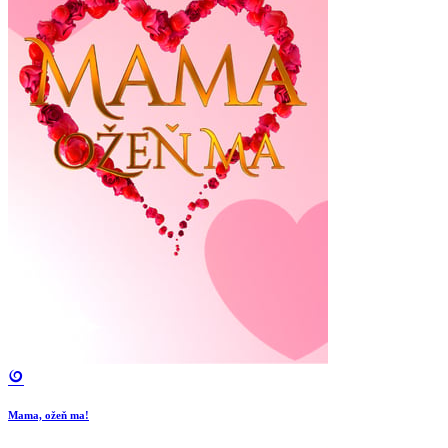
Mama, ožeň ma!