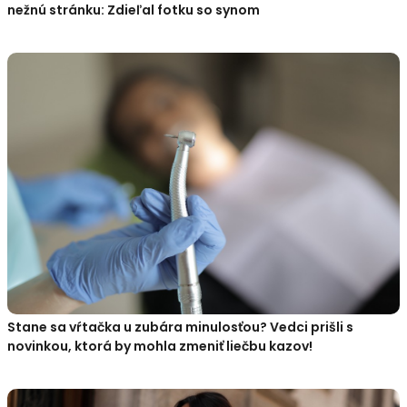
nežnú stránku: Zdieľal fotku so synom
Stane sa vŕtačka u zubára minulosťou? Vedci prišli s
novinkou, ktorá by mohla zmeniť liečbu kazov!