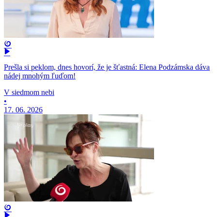
Prešla si peklom, dnes hovorí, že je šťastná: Elena Podzámska dáva
nádej mnohým ľuďom!
V siedmom nebi
•
17. 06. 2026