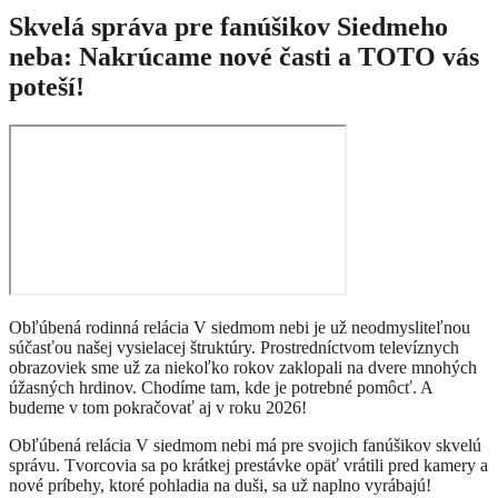
Skvelá správa pre fanúšikov Siedmeho
neba: Nakrúcame nové časti a TOTO vás
poteší!
Obľúbená rodinná relácia V siedmom nebi je už neodmysliteľnou
súčasťou našej vysielacej štruktúry. Prostredníctvom televíznych
obrazoviek sme už za niekoľko rokov zaklopali na dvere mnohých
úžasných hrdinov. Chodíme tam, kde je potrebné pomôcť. A
budeme v tom pokračovať aj v roku 2026!
Obľúbená relácia V siedmom nebi má pre svojich fanúšikov skvelú
správu. Tvorcovia sa po krátkej prestávke opäť vrátili pred kamery a
nové príbehy, ktoré pohladia na duši, sa už naplno vyrábajú!