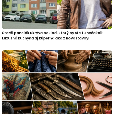
Starší panelák ukrýva poklad, ktorý by ste tu nečakali:
Luxusná kuchyňa aj kúpeľňa ako z novostavby!