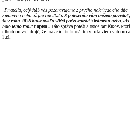
„
Priatelia, celý štáb vás pozdravujeme z prvého nakrúcacieho dňa
Siedmeho neba už pre rok 2026.
S potešením vám môžem povedať,
že v roku 2026 bude oveľa väčší počet epizód Siedmeho neba, ako
bolo tento rok
,“ napísal.
Táto správa potešila tisíce fanúšikov, ktorí
dlhodobo vyjadrujú, že práve tento formát im vracia vieru v dobro a
ľudí.