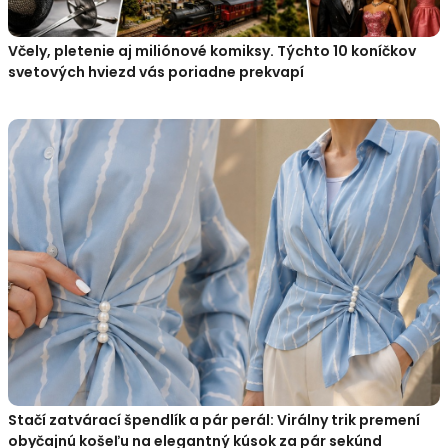
Včely, pletenie aj miliónové komiksy. Týchto 10 koníčkov
svetových hviezd vás poriadne prekvapí
Stačí zatvárací špendlík a pár perál: Virálny trik premení
obyčajnú košeľu na elegantný kúsok za pár sekúnd