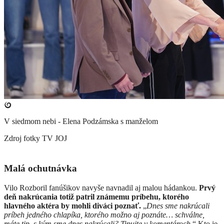
V siedmom nebi - Elena Podzámska s manželom
Zdroj fotky
TV JOJ
Malá ochutnávka
Vilo Rozboril fanúšikov navyše navnadil aj malou hádankou.
Prvý
deň nakrúcania totiž patril známemu príbehu, ktorého
hlavného aktéra by mohli diváci poznať.
„
Dnes sme nakrúcali
príbeh jedného chlapíka, ktorého možno aj poznáte… schválne,
máte tip, s kým sme dnes nakrúcali? Tipujte v komentároch.
“ Kto je