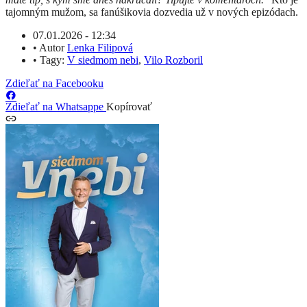
tajomným mužom, sa fanúšikovia dozvedia už v nových epizódach.
07.01.2026 - 12:34
•
Autor
Lenka Filipová
•
Tagy:
V siedmom nebi
,
Vilo Rozboril
Zdieľať na Facebooku
Zdieľať na Whatsappe
Kopírovať