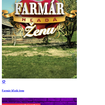
Farmár hľadá ženu