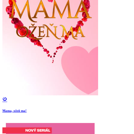
Mama, ožeň ma!