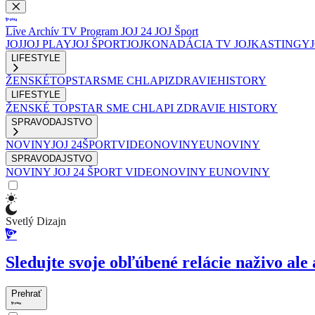
Live
Archív
TV Program
JOJ 24
JOJ Šport
JOJ
JOJ PLAY
JOJ ŠPORT
JOJKO
NADÁCIA TV JOJ
KASTINGY
LIFESTYLE
ŽENSKÉ
TOPSTAR
SME CHLAPI
ZDRAVIE
HISTORY
LIFESTYLE
ŽENSKÉ
TOPSTAR
SME CHLAPI
ZDRAVIE
HISTORY
SPRAVODAJSTVO
NOVINY
JOJ 24
ŠPORT
VIDEONOVINY
EUNOVINY
SPRAVODAJSTVO
NOVINY
JOJ 24
ŠPORT
VIDEONOVINY
EUNOVINY
Svetlý Dizajn
Sledujte svoje obľúbené relácie naživo ale 
Prehrať