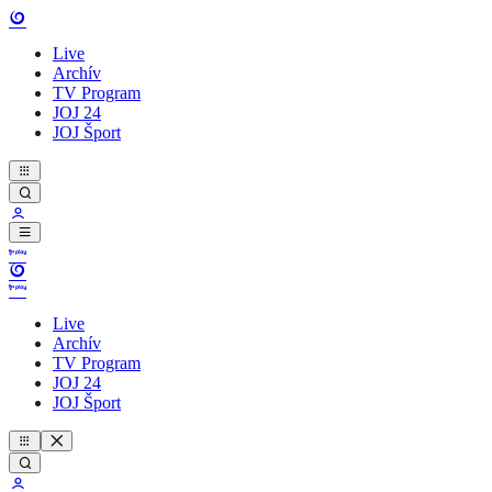
Live
Archív
TV Program
JOJ 24
JOJ Šport
Live
Archív
TV Program
JOJ 24
JOJ Šport