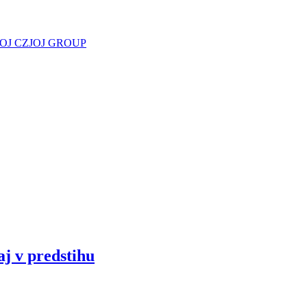
JOJ CZ
JOJ GROUP
aj v predstihu