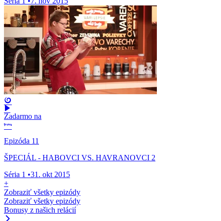
Séria 1
•
7. nov 2015
Zadarmo na
Epizóda 11
ŠPECIÁL - HABOVCI VS. HAVRANOVCI 2
Séria 1
•
31. okt 2015
+
Zobraziť všetky epizódy
Zobraziť všetky epizódy
Bonusy z našich relácií