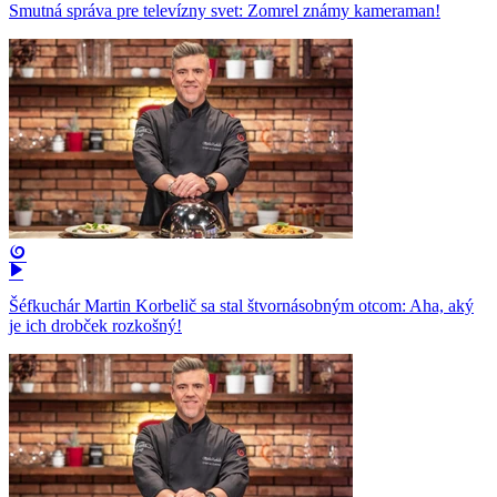
Smutná správa pre televízny svet: Zomrel známy kameraman!
Šéfkuchár Martin Korbelič sa stal štvornásobným otcom: Aha, aký
je ich drobček rozkošný!