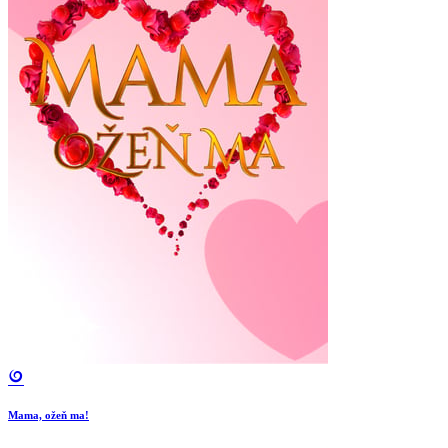
Mama, ožeň ma!