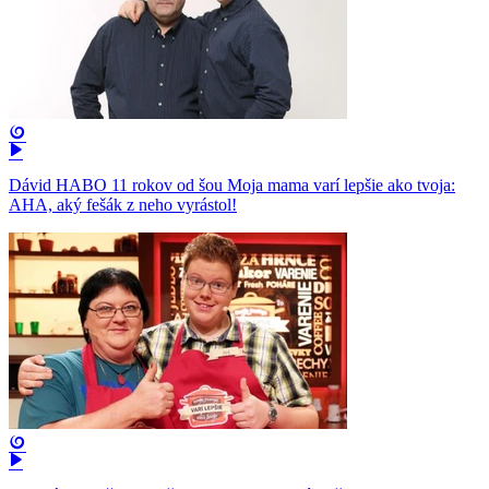
Dávid HABO 11 rokov od šou Moja mama varí lepšie ako tvoja:
AHA, aký fešák z neho vyrástol!