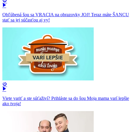
Obľúbená šou sa VRACIA na obrazovky JOJ! Teraz máte ŠANCU
stať sa jej súčasťou aj vy!
Viete variť a ste súťaživí? Prihláste sa do šou Moja mama varí lepšie
ako tvoja!