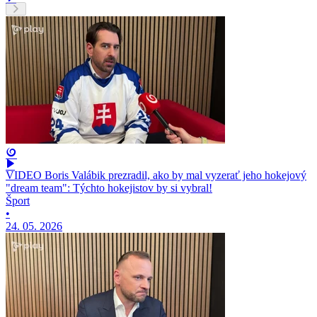
VIDEO Boris Valábik prezradil, ako by mal vyzerať jeho hokejový
"dream team": Týchto hokejistov by si vybral!
Šport
•
24. 05. 2026