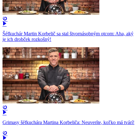
Šéfkuchár Martin Korbelič sa stal štvornásobným otcom: Aha, aký
je ich drobček rozkošný!
Grimasy šéfkuchára Martina Korbeliča: Neuveríte, koľko má tvárí!