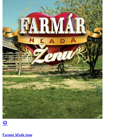
Farmár hľadá ženu