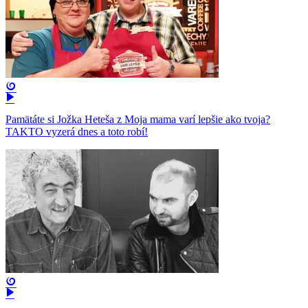
Pamätáte si Jožka Heteša z Moja mama varí lepšie ako tvoja?
TAKTO vyzerá dnes a toto robí!