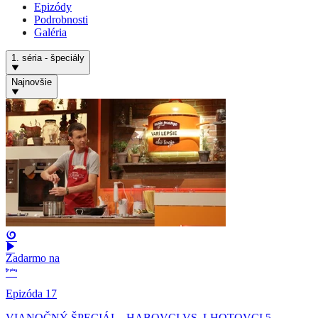
Epizódy
Podrobnosti
Galéria
1. séria - špeciály
Najnovšie
Zadarmo na
Epizóda 17
VIANOČNÝ ŠPECIÁL - HABOVCI VS. LHOTOVCI 5