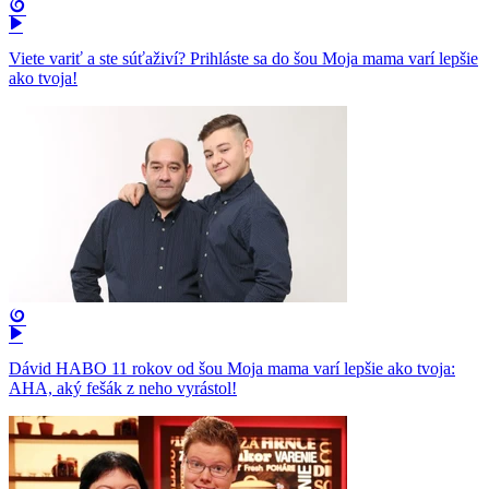
Viete variť a ste súťaživí? Prihláste sa do šou Moja mama varí lepšie
ako tvoja!
Dávid HABO 11 rokov od šou Moja mama varí lepšie ako tvoja:
AHA, aký fešák z neho vyrástol!