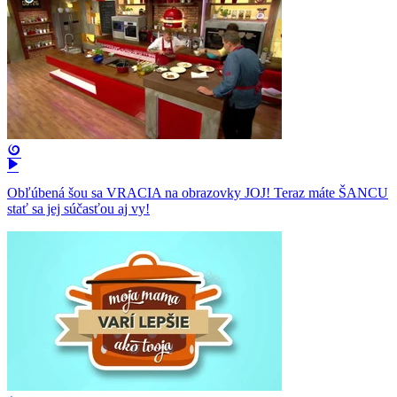
Obľúbená šou sa VRACIA na obrazovky JOJ! Teraz máte ŠANCU
stať sa jej súčasťou aj vy!