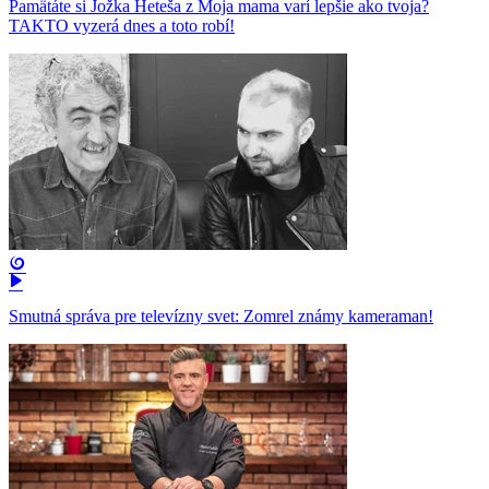
Pamätáte si Jožka Heteša z Moja mama varí lepšie ako tvoja?
TAKTO vyzerá dnes a toto robí!
Smutná správa pre televízny svet: Zomrel známy kameraman!