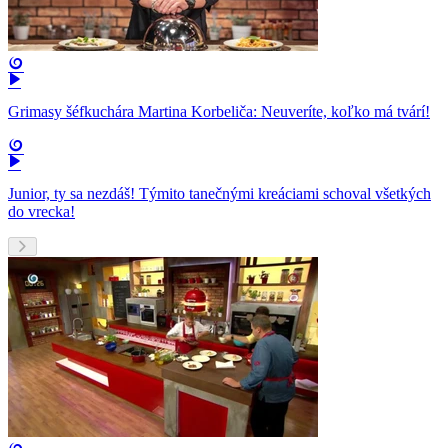
Grimasy šéfkuchára Martina Korbeliča: Neuveríte, koľko má tvárí!
Junior, ty sa nezdáš! Týmito tanečnými kreáciami schoval všetkých
do vrecka!