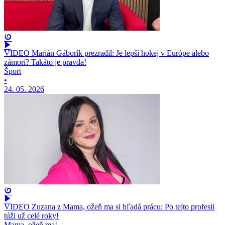
VIDEO Marián Gáborík prezradil: Je lepší hokej v Európe alebo
zámorí? Takáto je pravda!
Šport
•
24. 05. 2026
VIDEO Zuzana z Mama, ožeň ma si hľadá prácu: Po tejto profesii
túži už celé roky!
Mama, ožeň ma!