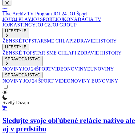
Live
Archív
TV Program
JOJ 24
JOJ Šport
JOJ
JOJ PLAY
JOJ ŠPORT
JOJKO
NADÁCIA TV
JOJ
KASTINGY
JOJ CZ
JOJ GROUP
LIFESTYLE
ŽENSKÉ
TOPSTAR
SME CHLAPI
ZDRAVIE
HISTORY
LIFESTYLE
ŽENSKÉ
TOPSTAR
SME CHLAPI
ZDRAVIE
HISTORY
SPRAVODAJSTVO
NOVINY
JOJ 24
ŠPORT
VIDEONOVINY
EUNOVINY
SPRAVODAJSTVO
NOVINY
JOJ 24
ŠPORT
VIDEONOVINY
EUNOVINY
Svetlý Dizajn
Sledujte svoje obľúbené relácie naživo ale
aj v predstihu