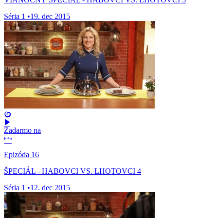
Séria 1
•
19. dec 2015
Zadarmo na
Epizóda 16
ŠPECIÁL - HABOVCI VS. LHOTOVCI 4
Séria 1
•
12. dec 2015