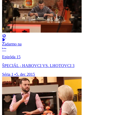
Zadarmo na
Epizóda 15
ŠPECIÁL - HABOVCI VS. LHOTOVCI 3
Séria 1
•
5. dec 2015