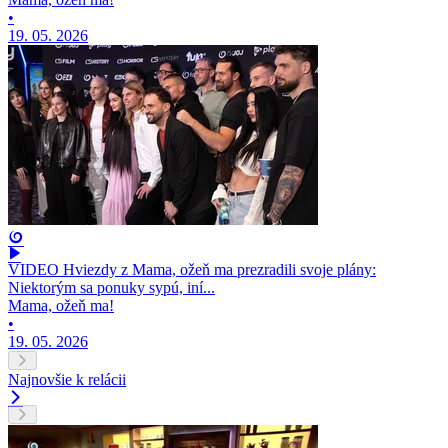
•
19. 05. 2026
VIDEO Hviezdy z Mama, ožeň ma prezradili svoje plány:
Niektorým sa ponuky sypú, iní...
Mama, ožeň ma!
•
19. 05. 2026
Najnovšie k relácii