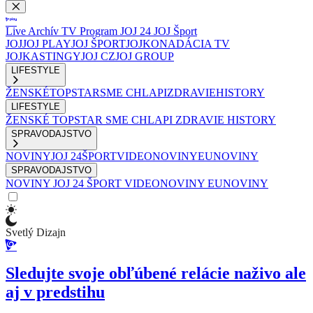
Live
Archív
TV Program
JOJ 24
JOJ Šport
JOJ
JOJ PLAY
JOJ ŠPORT
JOJKO
NADÁCIA TV
JOJ
KASTINGY
JOJ CZ
JOJ GROUP
LIFESTYLE
ŽENSKÉ
TOPSTAR
SME CHLAPI
ZDRAVIE
HISTORY
LIFESTYLE
ŽENSKÉ
TOPSTAR
SME CHLAPI
ZDRAVIE
HISTORY
SPRAVODAJSTVO
NOVINY
JOJ 24
ŠPORT
VIDEONOVINY
EUNOVINY
SPRAVODAJSTVO
NOVINY
JOJ 24
ŠPORT
VIDEONOVINY
EUNOVINY
Svetlý Dizajn
Sledujte svoje obľúbené relácie naživo ale
aj v predstihu