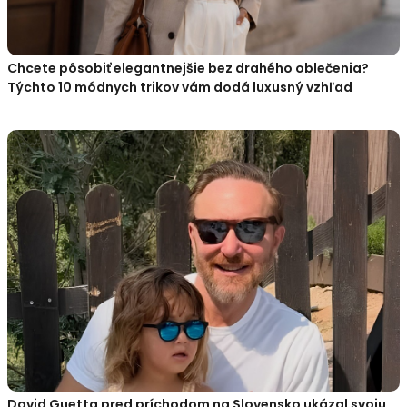
Chcete pôsobiť elegantnejšie bez drahého oblečenia?
Týchto 10 módnych trikov vám dodá luxusný vzhľad
David Guetta pred príchodom na Slovensko ukázal svoju