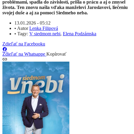
problémami, spadla do závislostí, prišla o prácu a aj o zmysel
života. Ten znovu našla vďaka manželovi Jaroslavovi, liečeniu
svojej duše a aj za pomoci Siedmeho neba.
13.01.2026 - 05:12
•
Autor
Lenka Filipová
•
Tagy:
V siedmom nebi
,
Elena Podzámska
Zdieľať na Facebooku
Zdieľať na Whatsappe
Kopírovať