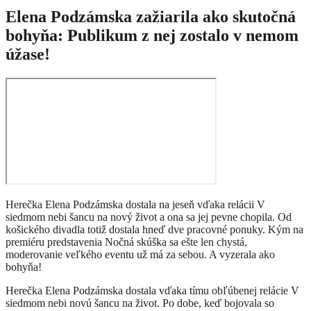
Elena Podzámska zažiarila ako skutočná
bohyňa: Publikum z nej zostalo v nemom
úžase!
Herečka Elena Podzámska dostala na jeseň vďaka relácii V
siedmom nebi šancu na nový život a ona sa jej pevne chopila. Od
košického divadla totiž dostala hneď dve pracovné ponuky. Kým na
premiéru predstavenia Nočná skúška sa ešte len chystá,
moderovanie veľkého eventu už má za sebou. A vyzerala ako
bohyňa!
Herečka Elena Podzámska dostala vďaka tímu obľúbenej relácie V
siedmom nebi novú šancu na život. Po dobe, keď bojovala so