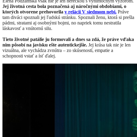
Elena Podzámska však nie je len herečkou s výnimočným výzorom.
Jej životná cesta bola poznačená aj náročnými obdobiami, o
ktorých otvorene prehovorila
v relácii V siedmom nebi.
Práve
tam diváci spoznali jej ľudskú stránku. Spoznali ženu, ktorá si prešla
pádmi, stratami aj osobnými bojmi, no napriek tomu nestratila
láskavosť a vnútornú silu.
Tieto životné patálie ju formovali a dnes sa zdá, že práve vďaka
nim pôsobí na javisku ešte autentickejšie.
Jej krása tak nie je len
vizuálna, ale vychádza zvnútra – zo skúseností, empatie a
schopnosti vstať a ísť ďalej.