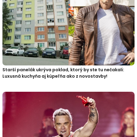
Starší panelák ukrýva poklad, ktorý by ste tu nečakali:
Luxusná kuchyňa aj kúpeľňa ako z novostavby!