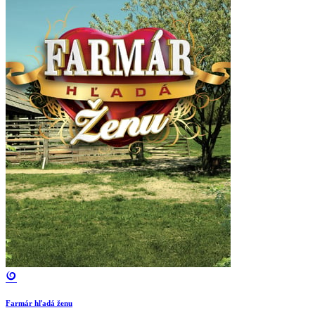
Farmár hľadá ženu