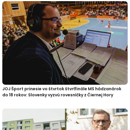
JOJ Šport prinesie vo štvrtok štvrťfinále MS hádzanárok
do 18 rokov: Slovenky vyzvú rovesníčky z Čiernej Hory