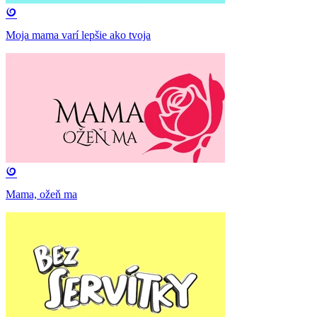
Moja mama varí lepšie ako tvoja
Mama, ožeň ma