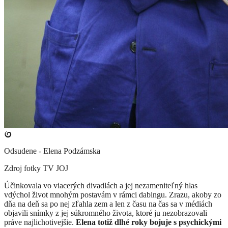
Odsudene - Elena Podzámska
Zdroj fotky
TV JOJ
​​​​Účinkovala vo viacerých divadlách a jej nezameniteľný hlas
vdýchol život mnohým postavám v rámci dabingu. Zrazu, akoby zo
dňa na deň sa po nej zľahla zem a len z času na čas sa v médiách
objavili snímky z jej súkromného života, ktoré ju nezobrazovali
práve najlichotivejšie.
Elena totiž dlhé roky bojuje s psychickými