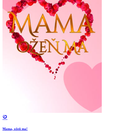
Mama, ožeň ma!