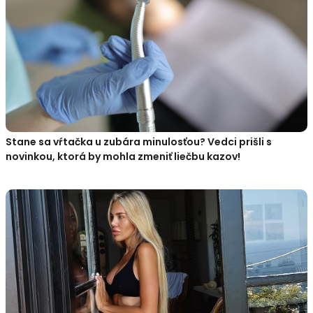
Stane sa vŕtačka u zubára minulosťou? Vedci prišli s
novinkou, ktorá by mohla zmeniť liečbu kazov!