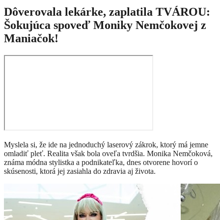
Dôverovala lekárke, zaplatila TVÁROU:
Šokujúca spoveď Moniky Nemčokovej z
Maniačok!
Myslela si, že ide na jednoduchý laserový zákrok, ktorý má jemne
omladiť pleť. Realita však bola oveľa tvrdšia. Monika Nemčoková,
známa módna stylistka a podnikateľka, dnes otvorene hovorí o
skúsenosti, ktorá jej zasiahla do zdravia aj života.