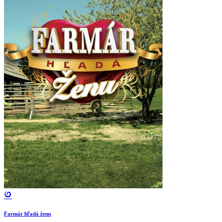
Farmár hľadá ženu