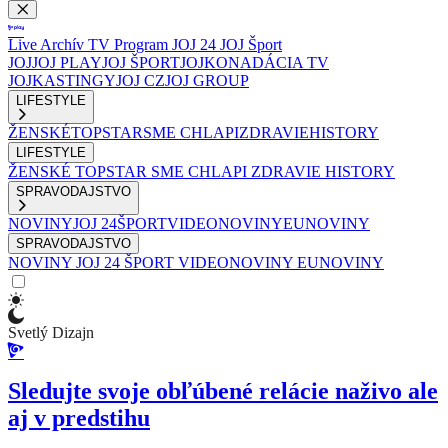
Live
Archív
TV Program
JOJ 24
JOJ Šport
JOJ
JOJ PLAY
JOJ ŠPORT
JOJKO
NADÁCIA TV
JOJ
KASTINGY
JOJ CZ
JOJ GROUP
LIFESTYLE
ŽENSKÉ
TOPSTAR
SME CHLAPI
ZDRAVIE
HISTORY
LIFESTYLE
ŽENSKÉ
TOPSTAR
SME CHLAPI
ZDRAVIE
HISTORY
SPRAVODAJSTVO
NOVINY
JOJ 24
ŠPORT
VIDEONOVINY
EUNOVINY
SPRAVODAJSTVO
NOVINY
JOJ 24
ŠPORT
VIDEONOVINY
EUNOVINY
Svetlý Dizajn
Sledujte svoje obľúbené relácie naživo ale
aj v predstihu