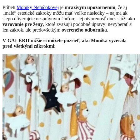
Príbeh
Moniky Nemčokovej
je
mrazivým upozornením
, že aj
„malé“ estetické zákroky môžu mať veľké následky – najmä ak
slepo dôverujete nesprávnym ľuďom. Jej otvorenosť dnes slúži ako
varovanie pre ženy
, ktoré zvažujú podobné úpravy: nevyberať si
len zákrok, ale predovšetkým
overeného odborníka
.
V GALÉRII nižšie si môžete pozrieť, ako Monika vyzerala
pred všetkými zákrokmi: