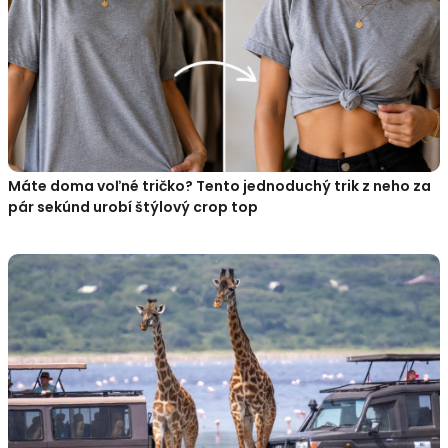
Máte doma voľné tričko? Tento jednoduchý trik z neho za
pár sekúnd urobí štýlový crop top