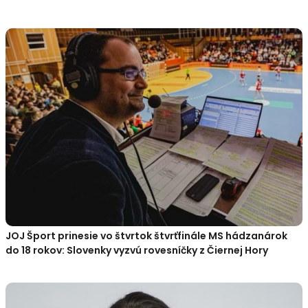
JOJ Šport prinesie vo štvrtok štvrťfinále MS hádzanárok
do 18 rokov: Slovenky vyzvú rovesníčky z Čiernej Hory