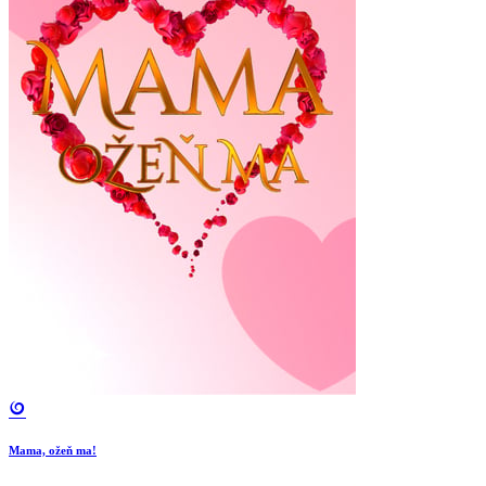
Mama, ožeň ma!