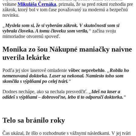
vrátane
Mikuláša Černáka
, priznala, že sa pred rokmi rozhodla pre
zákrok, ktorý bol v tom čase považovaný za modernú a bezpečnú
novinku.
„
Myslela som si, že si vyberám zákrok. V skutočnosti som si
vybrala človeka. A tomu človeku som verila,
“
začína svoju
mimoriadne otvorenú spoveď.
Monika zo šou Nákupné maniačky naivne
uverila lekárke
Podľa jej slov laserové omladenie
vôbec neprebehlo
.
„
Robila ho
nemenovaná doktorka. Laser sa nekonal. Namiesto toho som
skončila s výplňami po celej tvári.
“
Dodnes nechápe, ako sa nechala presvedčiť.
„
Ideš na laser a
odídeš s výplňami – dobrovoľne, lebo ti to odporučí doktorka.
“
Telo sa bránilo roky
Čas ukázal, že išlo o rozhodnutie s vážnymi následkami. V jej tvári