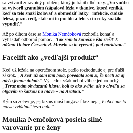
sa vytvoril zdravotný problém, ktorý ju trápil dlhé roky. „
Vo vnútri
sa vytvoril granulóm (zápalová lézia v tkanive, ktorá vzniká,
keď sa telo snaží izolovať a obmedziť látky - infekcie, cudzie
telesá, pozn. red), stále mi to puchlo a telo sa to roky snažilo
vypudiť.
“
Až po dlhom čase sa
Monika Nemčoková
rozhodla konať a
vyhľadať odbornú pomoc.
„
Tak som to konečne išla riešiť k
nášmu Dotóre Červeňovi. Muselo sa to vyrezať, pod narkózou.
“
Facelift ako „vedľajší produkt“
Keď už ležala na operačnom stole, padlo rozhodnutie aj pre ďalší
zákrok
. „
A keď už som tam bola, povedala som si, že nech sa aj
niečo jemne doladí.
“
Výsledok však nebol vôbec jednoduchý.
„
Teraz mám obviazanú hlavu, bolí to ako sviňa, ale o chvíľu sa
objavím so šatkou na hlave – na Arabku.
“
Kým sa zotavuje, jej biznis musí fungovať bez nej.
„V obchode to
musia zvládnuť bezo mňa.“
Monika Nemčoková posiela silné
varovanie pre ženy