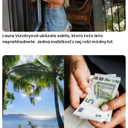
Laura Vizváryová ukázala sukňu, ktorú toto leto
neprehliadnete: Jedna maličkosť z nej robí módny hit