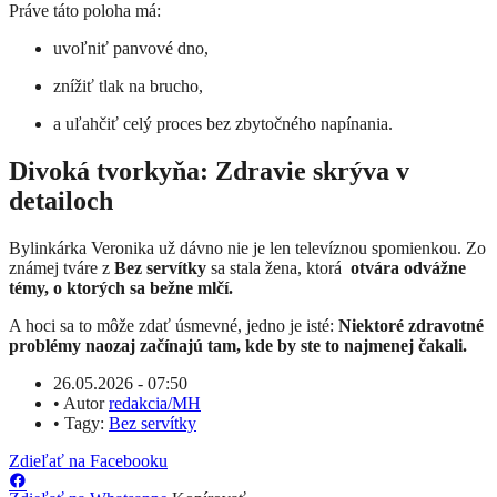
Práve táto poloha má:
uvoľniť panvové dno,
znížiť tlak na brucho,
a uľahčiť celý proces bez zbytočného napínania.
Divoká tvorkyňa: Zdravie skrýva v
detailoch
Bylinkárka Veronika už dávno nie je len televíznou spomienkou. Zo
známej tváre z
Bez servítky
sa stala žena, ktorá
otvára odvážne
témy, o ktorých sa bežne mlčí.
A hoci sa to môže zdať úsmevné, jedno je isté:
Niektoré zdravotné
problémy naozaj začínajú tam, kde by ste to najmenej čakali.
26.05.2026 - 07:50
•
Autor
redakcia/MH
•
Tagy:
Bez servítky
Zdieľať na Facebooku