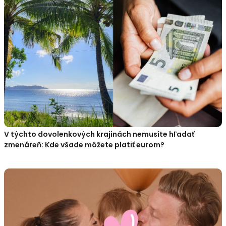
V týchto dovolenkových krajinách nemusíte hľadať
zmenáreň: Kde všade môžete platiť eurom?