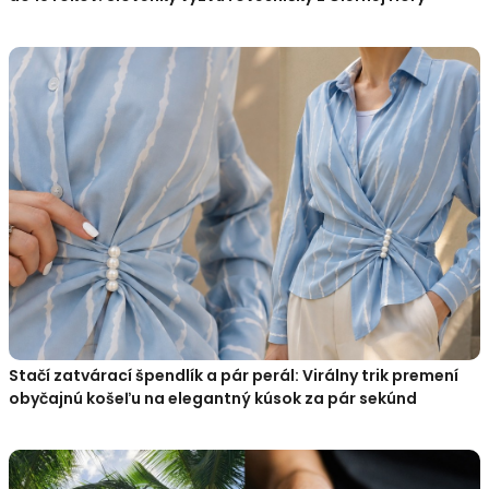
Stačí zatvárací špendlík a pár perál: Virálny trik premení
obyčajnú košeľu na elegantný kúsok za pár sekúnd