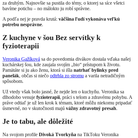
za druhým. Najnovšie sa pustila do témy, o ktorej sa síce všetci
bavíme potichu – no málokto ju robí správne.
A podľa nej je pravda krutá:
väčšina ľudí vykonáva veľkú
potrebu nesprávne
.
Z kuchyne v šou Bez servítky k
fyzioterapii
Veronika Gažíková
sa do povedomia divákov dostala vďaka našej
kuchárskej šou, kde zaujala svojím „bio“ prístupom k životu.
Pamätáte si ju ako ženu, ktorá si išla
natrhať bylinky pred
panelák
, občas si niečo
odtrhla zo stromu
a varila netradičným
spôsobom.
Už vtedy však bolo jasné, že nejde len o kuchyňu. Veronika sa
dlhodobo venuje
fyzioterapii
, práci s telom a zdravému pohybu. A
práve odtiaľ je už len krok k témam, ktoré môžu niekomu pripadať
úsmevné, no v skutočnosti majú
vážny zdravotný presah
.
Je to tabu, ale dôležité
Na svojom profile
Divoká Tvorkyňa
na TikToku Veronika