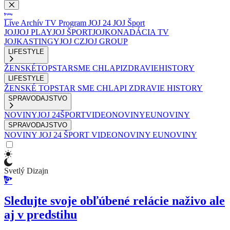
Live
Archív
TV Program
JOJ 24
JOJ Šport
JOJ
JOJ PLAY
JOJ ŠPORT
JOJKO
NADÁCIA TV
JOJ
KASTINGY
JOJ CZ
JOJ GROUP
LIFESTYLE
ŽENSKÉ
TOPSTAR
SME CHLAPI
ZDRAVIE
HISTORY
LIFESTYLE
ŽENSKÉ
TOPSTAR
SME CHLAPI
ZDRAVIE
HISTORY
SPRAVODAJSTVO
NOVINY
JOJ 24
ŠPORT
VIDEONOVINY
EUNOVINY
SPRAVODAJSTVO
NOVINY
JOJ 24
ŠPORT
VIDEONOVINY
EUNOVINY
Svetlý Dizajn
Sledujte svoje obľúbené relácie naživo ale
aj v predstihu