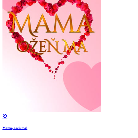
Mama, ožeň ma!