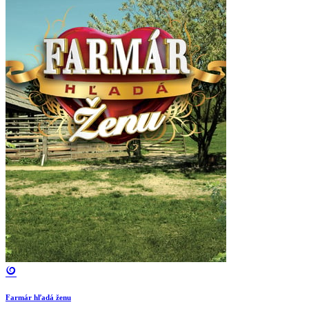
Farmár hľadá ženu