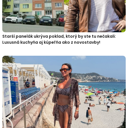
Starší panelák ukrýva poklad, ktorý by ste tu nečakali:
Luxusná kuchyňa aj kúpeľňa ako z novostavby!