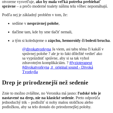
otvorene vysvetľuje,
ako by mala veľká potreba prebiehať
správne
– a prečo moderné toalety nášmu telu vôbec nepomáhajú.
Podľa nej je základný problém v tom, že:
sedíme v
nesprávnej polohe
,
tlačíme tam, kde by sme tlačiť nemali,
a tým si koledujeme o
zápchu, hemoroidy či bolesti brucha
.
@divokatvorkyna
Ja viem, asi tabu téma či kakáš v
správnej polohe ? ale je to fakt dôležité vedieť ako
sa vyprázdniť správne, aby si sa tak vyhol
zdravotným komplikáciám. ?
#fyzioterapeut
#divokatvorkyna
♬ original sound - Divoká
Tvorkyňa
Drep je prirodzenejší než sedenie
Znie to možno zvláštne, no Veronika má jasno:
ľudské telo je
nastavené na drep, nie na klasické sedenie
. Preto odporúča
jednoduchý trik – podložiť si nohy malou stoličkou alebo
podložkou, aby sa telo dostalo do prirodzenejšej polohy.