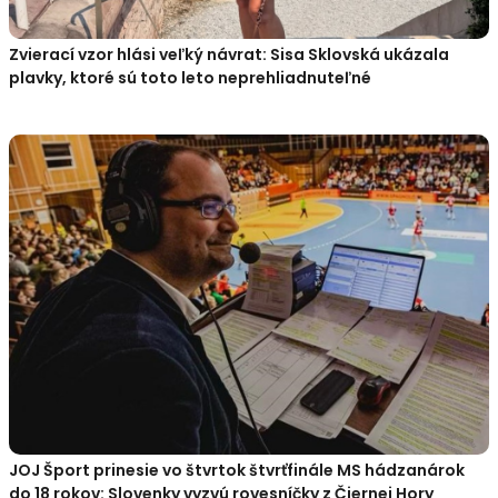
Zvierací vzor hlási veľký návrat: Sisa Sklovská ukázala
plavky, ktoré sú toto leto neprehliadnuteľné
JOJ Šport prinesie vo štvrtok štvrťfinále MS hádzanárok
do 18 rokov: Slovenky vyzvú rovesníčky z Čiernej Hory