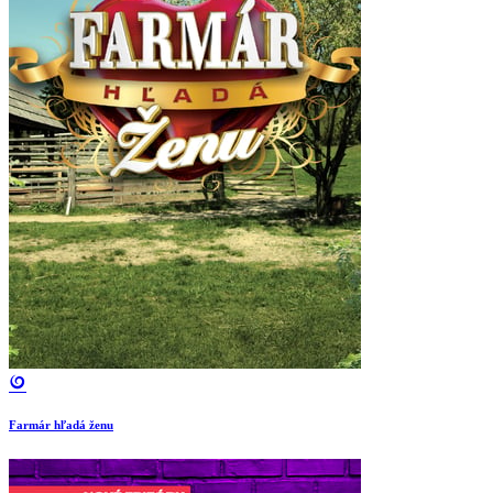
Farmár hľadá ženu