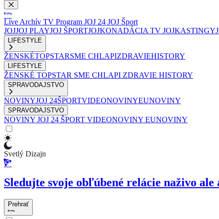
Live
Archív
TV Program
JOJ 24
JOJ Šport
JOJ
JOJ PLAY
JOJ ŠPORT
JOJKO
NADÁCIA TV JOJ
KASTINGY
LIFESTYLE
ŽENSKÉ
TOPSTAR
SME CHLAPI
ZDRAVIE
HISTORY
LIFESTYLE
ŽENSKÉ
TOPSTAR
SME CHLAPI
ZDRAVIE
HISTORY
SPRAVODAJSTVO
NOVINY
JOJ 24
ŠPORT
VIDEONOVINY
EUNOVINY
SPRAVODAJSTVO
NOVINY
JOJ 24
ŠPORT
VIDEONOVINY
EUNOVINY
Svetlý Dizajn
Sledujte svoje obľúbené relácie naživo ale 
Prehrať