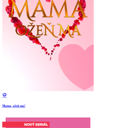
Mama, ožeň ma!