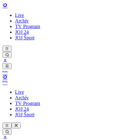
Live
Archív
TV Program
JOJ 24
JOJ Šport
Live
Archív
TV Program
JOJ 24
JOJ Šport