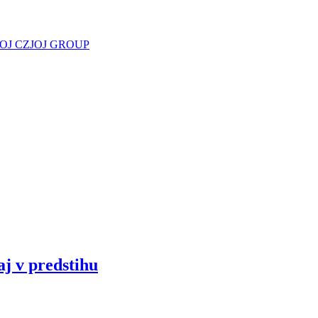
JOJ CZ
JOJ GROUP
aj v predstihu