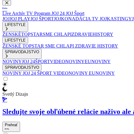
Live
Archív
TV Program
JOJ 24
JOJ Šport
JOJ
JOJ PLAY
JOJ ŠPORT
JOJKO
NADÁCIA TV JOJ
KASTINGY
LIFESTYLE
ŽENSKÉ
TOPSTAR
SME CHLAPI
ZDRAVIE
HISTORY
LIFESTYLE
ŽENSKÉ
TOPSTAR
SME CHLAPI
ZDRAVIE
HISTORY
SPRAVODAJSTVO
NOVINY
JOJ 24
ŠPORT
VIDEONOVINY
EUNOVINY
SPRAVODAJSTVO
NOVINY
JOJ 24
ŠPORT
VIDEONOVINY
EUNOVINY
Svetlý Dizajn
Sledujte svoje obľúbené relácie naživo ale 
Prehrať