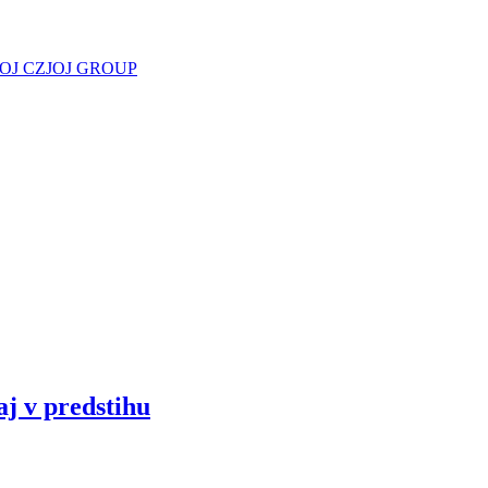
JOJ CZ
JOJ GROUP
aj v predstihu