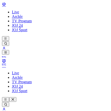
Live
Archív
TV Program
JOJ 24
JOJ Šport
Live
Archív
TV Program
JOJ 24
JOJ Šport