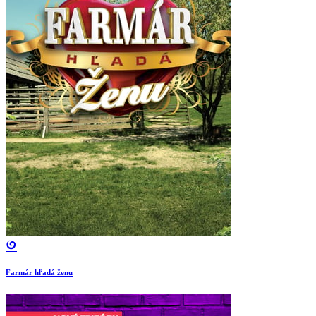
Farmár hľadá ženu