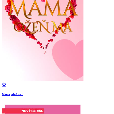
Mama, ožeň ma!