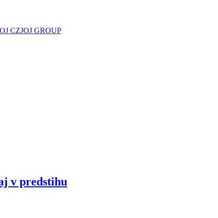
JOJ CZ
JOJ GROUP
aj v predstihu