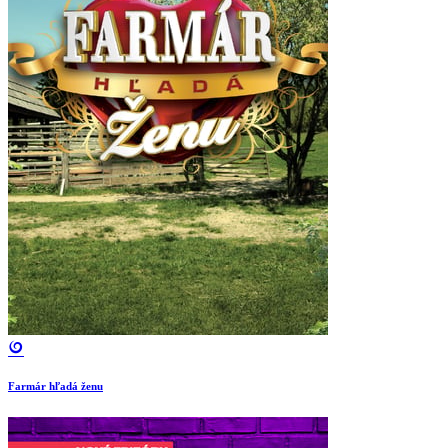
Farmár hľadá ženu