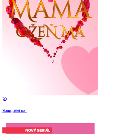
Mama, ožeň ma!