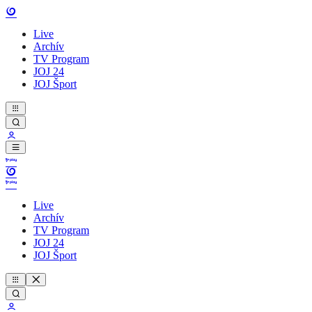
Live
Archív
TV Program
JOJ 24
JOJ Šport
Live
Archív
TV Program
JOJ 24
JOJ Šport