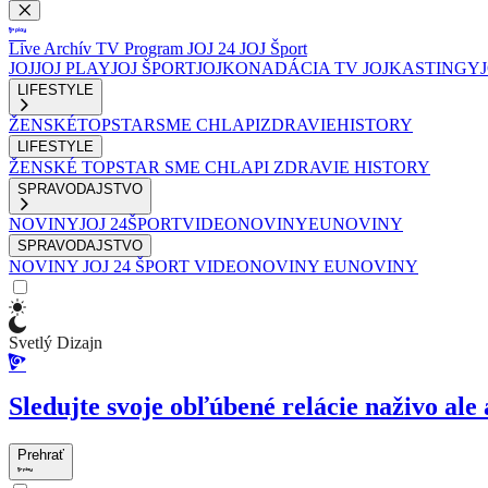
Live
Archív
TV Program
JOJ 24
JOJ Šport
JOJ
JOJ PLAY
JOJ ŠPORT
JOJKO
NADÁCIA TV JOJ
KASTINGY
LIFESTYLE
ŽENSKÉ
TOPSTAR
SME CHLAPI
ZDRAVIE
HISTORY
LIFESTYLE
ŽENSKÉ
TOPSTAR
SME CHLAPI
ZDRAVIE
HISTORY
SPRAVODAJSTVO
NOVINY
JOJ 24
ŠPORT
VIDEONOVINY
EUNOVINY
SPRAVODAJSTVO
NOVINY
JOJ 24
ŠPORT
VIDEONOVINY
EUNOVINY
Svetlý Dizajn
Sledujte svoje obľúbené relácie naživo ale 
Prehrať