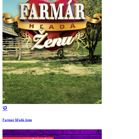
Farmár hľadá ženu