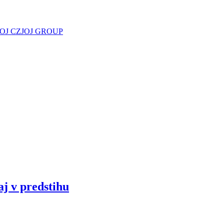
JOJ CZ
JOJ GROUP
aj v predstihu