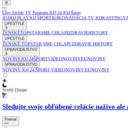
Live
Archív
TV Program
JOJ 24
JOJ Šport
JOJ
JOJ PLAY
JOJ ŠPORT
JOJKO
NADÁCIA TV JOJ
KASTINGY
LIFESTYLE
ŽENSKÉ
TOPSTAR
SME CHLAPI
ZDRAVIE
HISTORY
LIFESTYLE
ŽENSKÉ
TOPSTAR
SME CHLAPI
ZDRAVIE
HISTORY
SPRAVODAJSTVO
NOVINY
JOJ 24
ŠPORT
VIDEONOVINY
EUNOVINY
SPRAVODAJSTVO
NOVINY
JOJ 24
ŠPORT
VIDEONOVINY
EUNOVINY
Svetlý Dizajn
Sledujte svoje obľúbené relácie naživo ale 
Prehrať