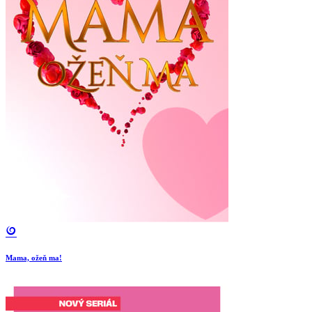
Mama, ožeň ma!