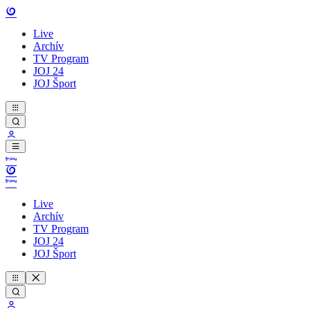
Live
Archív
TV Program
JOJ 24
JOJ Šport
Live
Archív
TV Program
JOJ 24
JOJ Šport