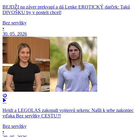
BEJDŽI na záver prekvapí a dá Lenke EROTICKÝ darček: Takú
DIVOŠKU by v posteli chcel!
Bez servítky
•
30. 05. 2026
Heidi a LEGOLAS zakopali vojnovú sekeru: Našli k sebe nakoniec
vďaka Bez servítky CESTU?!
Bez servítky
•