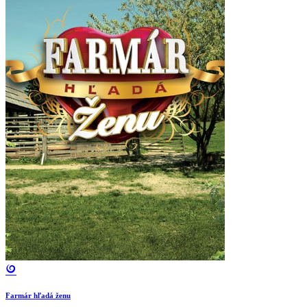
Farmár hľadá ženu