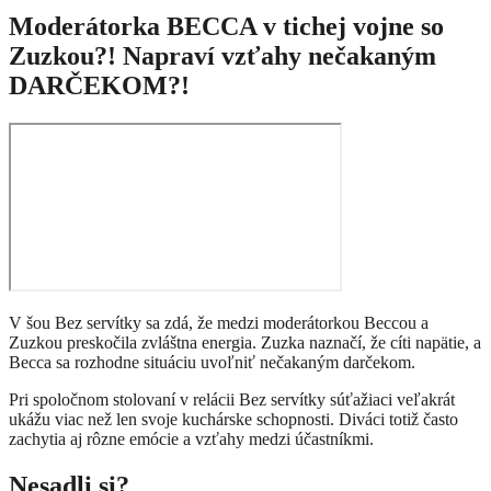
Moderátorka BECCA v tichej vojne so
Zuzkou?! Napraví vzťahy nečakaným
DARČEKOM?!
V šou Bez servítky sa zdá, že medzi moderátorkou Beccou a
Zuzkou preskočila zvláštna energia. Zuzka naznačí, že cíti napätie, a
Becca sa rozhodne situáciu uvoľniť nečakaným darčekom.
Pri spoločnom stolovaní v relácii Bez servítky súťažiaci veľakrát
ukážu viac než len svoje kuchárske schopnosti. Diváci totiž často
zachytia aj rôzne emócie a vzťahy medzi účastníkmi.
Nesadli si?