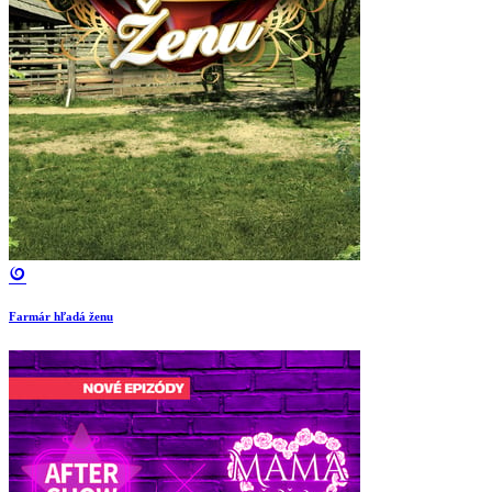
Farmár hľadá ženu