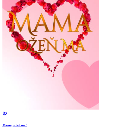
Mama, ožeň ma!