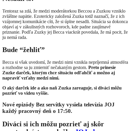
Tentoraz sa zdá, že medzi moderátorkou Beccou a Zuzkou vzniklo
zvláštne napätie. Ezotericky založená Zuzka totiž naznačí, že z ich
vzájomnej komunikácie cíti, že si úplne nesadli. Situácia sa dokonca
objaví aj v zákulisných rozhovoroch, kde padne zaujímavé
priznanie. Podľa Zuzky jej Becca viackrát povedala, že má pocit, že
ju nemá rada.
Bude “žehliť”
Becca si však uvedomí, že medzi nimi vznikla nepríjemná atmosféra
a rozhodne sa ju zmierniť nečakaným gestom.
Preto prinesie
Zuzke darček, ktorým chce situáciu odľahčiť a možno aj
napraviť vzťahy medzi nimi.
O aký darček ide a ako naň Zuzka zareaguje, si diváci môžu
pozrieť vo videu vyššie.
Nové epizódy Bez servítky vysiela televízia JOJ
každý pracovný deň o 17:50.
Diváci si ich môžu pozrieť aj skôr