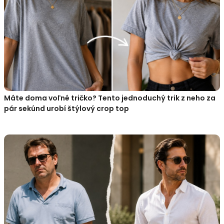
Máte doma voľné tričko? Tento jednoduchý trik z neho za
pár sekúnd urobí štýlový crop top