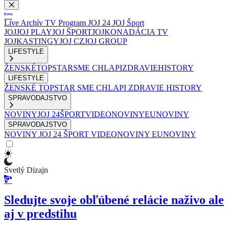
Live
Archív
TV Program
JOJ 24
JOJ Šport
JOJ
JOJ PLAY
JOJ ŠPORT
JOJKO
NADÁCIA TV
JOJ
KASTINGY
JOJ CZ
JOJ GROUP
LIFESTYLE
ŽENSKÉ
TOPSTAR
SME CHLAPI
ZDRAVIE
HISTORY
LIFESTYLE
ŽENSKÉ
TOPSTAR
SME CHLAPI
ZDRAVIE
HISTORY
SPRAVODAJSTVO
NOVINY
JOJ 24
ŠPORT
VIDEONOVINY
EUNOVINY
SPRAVODAJSTVO
NOVINY
JOJ 24
ŠPORT
VIDEONOVINY
EUNOVINY
Svetlý Dizajn
Sledujte svoje obľúbené relácie naživo ale
aj v predstihu