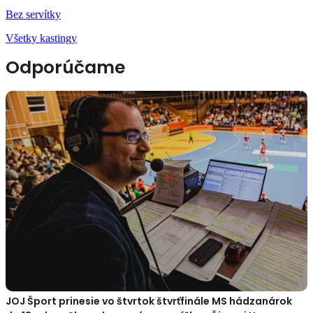
Bez servítky
Všetky kastingy
Odporúčame
JOJ Šport prinesie vo štvrtok štvrťfinále MS hádzanárok