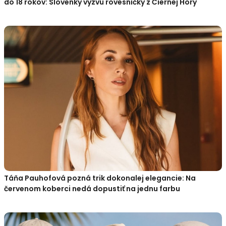
do 18 rokov: Slovenky vyzvú rovesníčky z Čiernej Hory
Táňa Pauhofová pozná trik dokonalej elegancie: Na
červenom koberci nedá dopustiť na jednu farbu