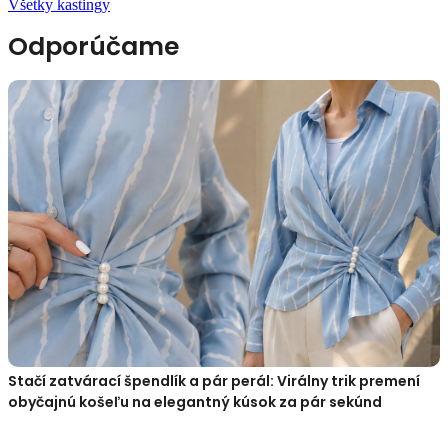
Všetky kastingy
Odporúčame
Stačí zatvárací špendlík a pár perál: Virálny trik premení
obyčajnú košeľu na elegantný kúsok za pár sekúnd