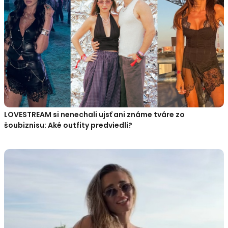
LOVESTREAM si nenechali ujsť ani známe tváre zo
šoubiznisu: Aké outfity predviedli?