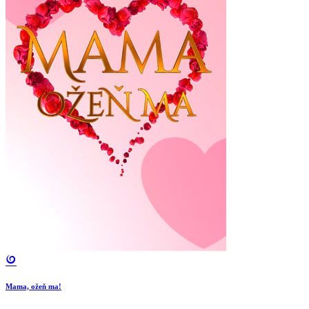
Mama, ožeň ma!