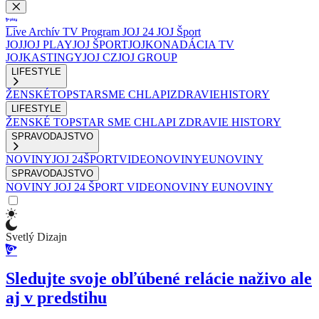
Live
Archív
TV Program
JOJ 24
JOJ Šport
JOJ
JOJ PLAY
JOJ ŠPORT
JOJKO
NADÁCIA TV
JOJ
KASTINGY
JOJ CZ
JOJ GROUP
LIFESTYLE
ŽENSKÉ
TOPSTAR
SME CHLAPI
ZDRAVIE
HISTORY
LIFESTYLE
ŽENSKÉ
TOPSTAR
SME CHLAPI
ZDRAVIE
HISTORY
SPRAVODAJSTVO
NOVINY
JOJ 24
ŠPORT
VIDEONOVINY
EUNOVINY
SPRAVODAJSTVO
NOVINY
JOJ 24
ŠPORT
VIDEONOVINY
EUNOVINY
Svetlý Dizajn
Sledujte svoje obľúbené relácie naživo ale
aj v predstihu