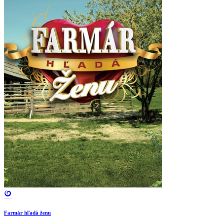
Farmár hľadá ženu