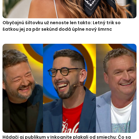
Obyčajnú šiltovku už nenoste len takto: Letný trik so
šatkou jej za pár sekúnd dodá úplne nový šmrnc
Hádači aj publikum v Inkognite plakali od smiechu: Čo sa