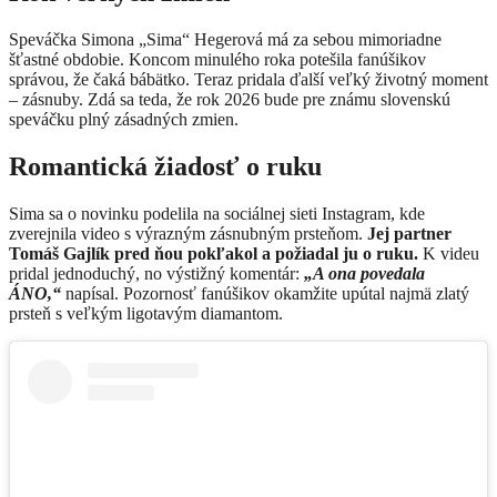
Speváčka Simona „Sima“ Hegerová má za sebou mimoriadne
šťastné obdobie. Koncom minulého roka potešila fanúšikov
správou, že čaká bábätko. Teraz pridala ďalší veľký životný moment
– zásnuby. Zdá sa teda, že rok 2026 bude pre známu slovenskú
speváčku plný zásadných zmien.
Romantická žiadosť o ruku
Sima sa o novinku podelila na sociálnej sieti Instagram, kde
zverejnila video s výrazným zásnubným prsteňom.
Jej partner
Tomáš Gajlík pred ňou pokľakol a požiadal ju o ruku.
K videu
pridal jednoduchý, no výstižný komentár:
„A ona povedala
ÁNO,“
napísal. Pozornosť fanúšikov okamžite upútal najmä zlatý
prsteň s veľkým ligotavým diamantom.