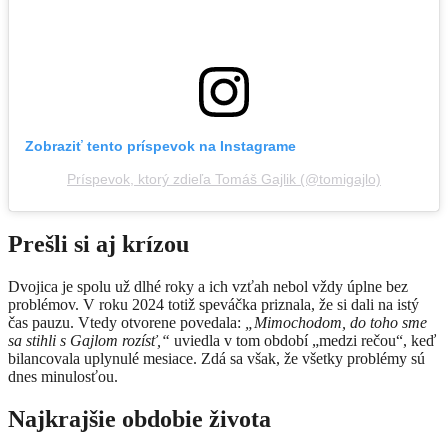
Zobraziť tento príspevok na Instagrame
Príspevok, ktorý zdieľa Tomáš Gajlik (@tomigajlo)
Prešli si aj krízou
Dvojica je spolu už dlhé roky a ich vzťah nebol vždy úplne bez
problémov. V roku 2024 totiž speváčka priznala, že si dali na istý
čas pauzu. Vtedy otvorene povedala:
„Mimochodom, do toho sme
sa stihli s Gajlom rozísť,“
uviedla v tom období „medzi rečou“, keď
bilancovala uplynulé mesiace. Zdá sa však, že všetky problémy sú
dnes minulosťou.
Najkrajšie obdobie života