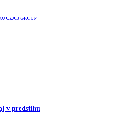
JOJ CZ
JOJ GROUP
aj v predstihu