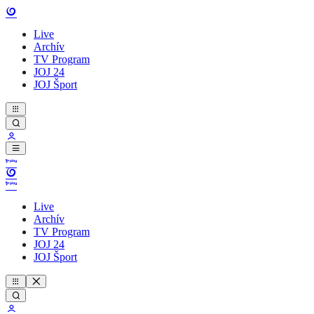
Live
Archív
TV Program
JOJ 24
JOJ Šport
Live
Archív
TV Program
JOJ 24
JOJ Šport