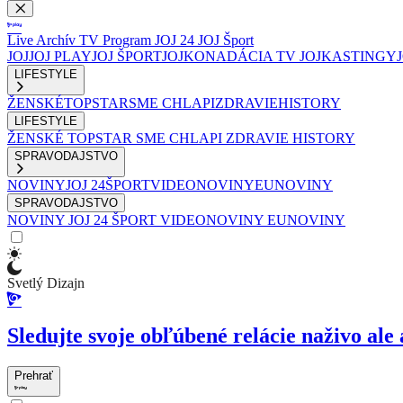
Live
Archív
TV Program
JOJ 24
JOJ Šport
JOJ
JOJ PLAY
JOJ ŠPORT
JOJKO
NADÁCIA TV JOJ
KASTINGY
LIFESTYLE
ŽENSKÉ
TOPSTAR
SME CHLAPI
ZDRAVIE
HISTORY
LIFESTYLE
ŽENSKÉ
TOPSTAR
SME CHLAPI
ZDRAVIE
HISTORY
SPRAVODAJSTVO
NOVINY
JOJ 24
ŠPORT
VIDEONOVINY
EUNOVINY
SPRAVODAJSTVO
NOVINY
JOJ 24
ŠPORT
VIDEONOVINY
EUNOVINY
Svetlý Dizajn
Sledujte svoje obľúbené relácie naživo ale 
Prehrať