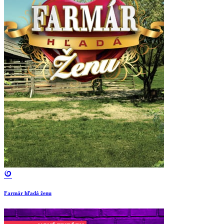
Farmár hľadá ženu