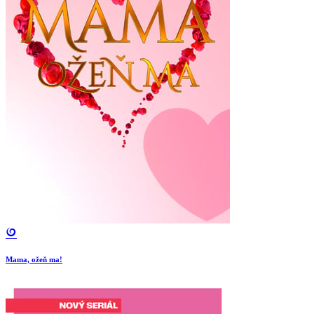
Mama, ožeň ma!