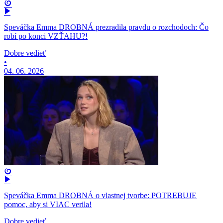
Speváčka Emma DROBNÁ prezradila pravdu o rozchodoch: Čo
robí po konci VZŤAHU?!
Dobre vedieť
•
04. 06. 2026
Speváčka Emma DROBNÁ o vlastnej tvorbe: POTREBUJE
pomoc, aby si VIAC verila!
Dobre vedieť