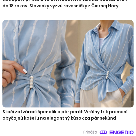
do 18 rokov: Slovenky vyzvú rovesníčky z Čiernej Hory
Stačí zatvárací špendlík a pár perál: Virálny trik premení
obyčajnú košeľu na elegantný kúsok za pár sekúnd