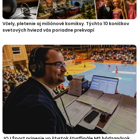
Včely, pletenie aj miliónové komiksy. Týchto 10 koníčkov
svetových hviezd vás poriadne prekvapí
JOJ Šport prinesie vo štvrtok štvrťfinále MS hádzanárok