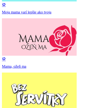
Moja mama varí lepšie ako tvoja
Mama, ožeň ma