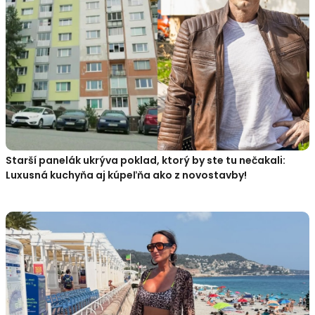
Starší panelák ukrýva poklad, ktorý by ste tu nečakali:
Luxusná kuchyňa aj kúpeľňa ako z novostavby!