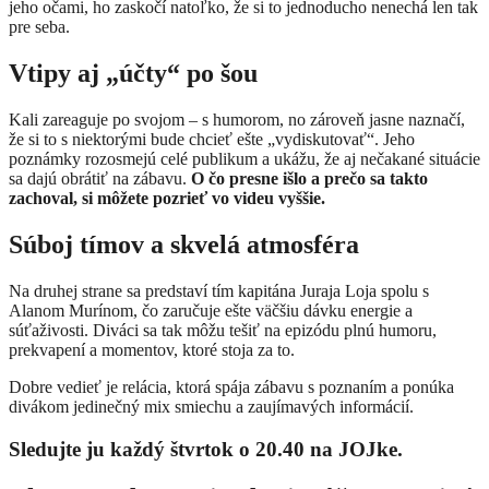
jeho očami, ho zaskočí natoľko, že si to jednoducho nenechá len tak
pre seba.
Vtipy aj „účty“ po šou
Kali zareaguje po svojom – s humorom, no zároveň jasne naznačí,
že si to s niektorými bude chcieť ešte „vydiskutovať“. Jeho
poznámky rozosmejú celé publikum a ukážu, že aj nečakané situácie
sa dajú obrátiť na zábavu.
O čo presne išlo a prečo sa takto
zachoval, si môžete pozrieť vo videu vyššie.
Súboj tímov a skvelá atmosféra
Na druhej strane sa predstaví tím kapitána Juraja Loja spolu s
Alanom Murínom, čo zaručuje ešte väčšiu dávku energie a
súťaživosti. Diváci sa tak môžu tešiť na epizódu plnú humoru,
prekvapení a momentov, ktoré stoja za to.
Dobre vedieť je relácia, ktorá spája zábavu s poznaním a ponúka
divákom jedinečný mix smiechu a zaujímavých informácií.
Sledujte ju každý štvrtok o 20.40 na JOJke.