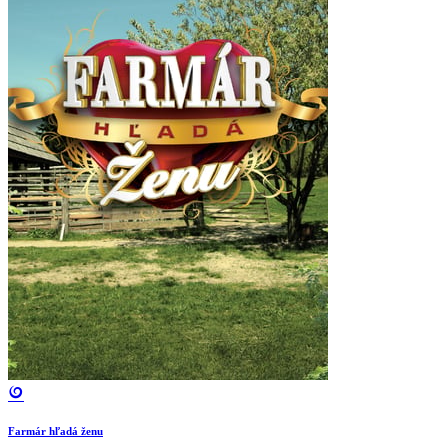
Farmár hľadá ženu