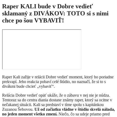
Raper KALI bude v Dobre vedieť
sklamaný z DIVÁKOV: TOTO si s nimi
chce po šou VYBAVIŤ!
Raper Kali zažije v relácii Dobre vedieť moment, ktorý ho poriadne
prekvapí. Jeho reakcia pobaví celé štúdio, no naznačí, že si to s
divákmi bude chcieť „vybaviť“.
Relácia Dobre vedieť opäť ukáže, že o zábavu v nej nie je núdza.
Tentoraz sa do centra diania dostane známy raper, ktorý sa ocitne v
nečakanej situácii. Kali sa predstaví v tíme spolu s kapitánkou
Zuzanou Šebovou.
Už od začiatku vládne v štúdiu skvelá nálada,
no jeden moment všetko zmení.
Niečo, čo sa udeje priamo pred