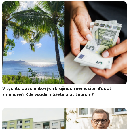
V týchto dovolenkových krajinách nemusíte hľadať
zmenáreň: Kde všade môžete platiť eurom?