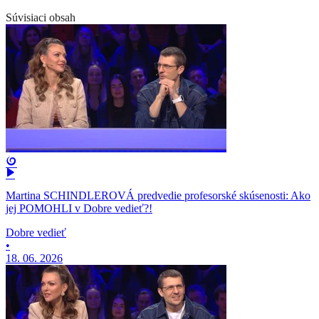
Súvisiaci obsah
Martina SCHINDLEROVÁ predvedie profesorské skúsenosti: Ako
jej POMOHLI v Dobre vedieť?!
Dobre vedieť
•
18. 06. 2026