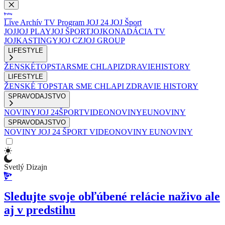
Live
Archív
TV Program
JOJ 24
JOJ Šport
JOJ
JOJ PLAY
JOJ ŠPORT
JOJKO
NADÁCIA TV
JOJ
KASTINGY
JOJ CZ
JOJ GROUP
LIFESTYLE
ŽENSKÉ
TOPSTAR
SME CHLAPI
ZDRAVIE
HISTORY
LIFESTYLE
ŽENSKÉ
TOPSTAR
SME CHLAPI
ZDRAVIE
HISTORY
SPRAVODAJSTVO
NOVINY
JOJ 24
ŠPORT
VIDEONOVINY
EUNOVINY
SPRAVODAJSTVO
NOVINY
JOJ 24
ŠPORT
VIDEONOVINY
EUNOVINY
Svetlý Dizajn
Sledujte svoje obľúbené relácie naživo ale
aj v predstihu