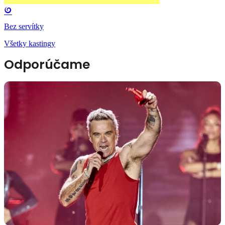
Bez servítky
Všetky kastingy
Odporúčame