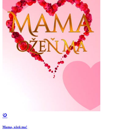
Mama, ožeň ma!