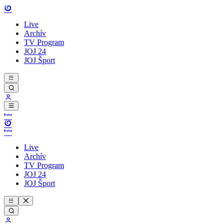
Live
Archív
TV Program
JOJ 24
JOJ Šport
Live
Archív
TV Program
JOJ 24
JOJ Šport