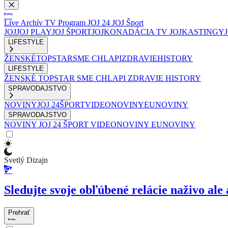
Live
Archív
TV Program
JOJ 24
JOJ Šport
JOJ
JOJ PLAY
JOJ ŠPORT
JOJKO
NADÁCIA TV JOJ
KASTINGY
LIFESTYLE
ŽENSKÉ
TOPSTAR
SME CHLAPI
ZDRAVIE
HISTORY
LIFESTYLE
ŽENSKÉ
TOPSTAR
SME CHLAPI
ZDRAVIE
HISTORY
SPRAVODAJSTVO
NOVINY
JOJ 24
ŠPORT
VIDEONOVINY
EUNOVINY
SPRAVODAJSTVO
NOVINY
JOJ 24
ŠPORT
VIDEONOVINY
EUNOVINY
Svetlý Dizajn
Sledujte svoje obľúbené relácie naživo ale 
Prehrať