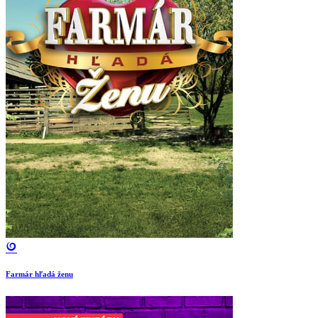
Farmár hľadá ženu