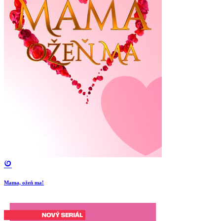
Mama, ožeň ma!