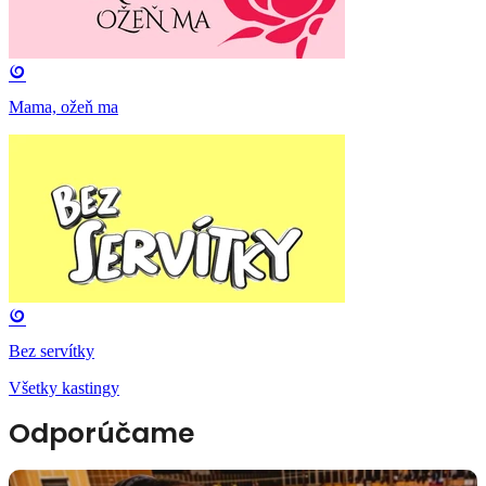
Mama, ožeň ma
Bez servítky
Všetky kastingy
Odporúčame