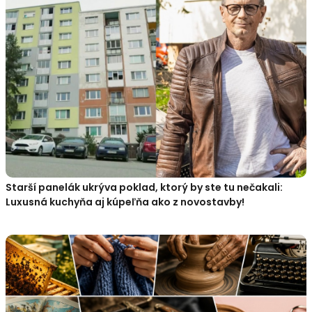
Starší panelák ukrýva poklad, ktorý by ste tu nečakali:
Luxusná kuchyňa aj kúpeľňa ako z novostavby!