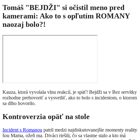
Tomáš "BEJDŽI" si očistil meno pred
kamerami: Ako to s opľutím ROMANY
naozaj bolo?!
Kauza, ktorá vyvolala vlnu reakcií, je späť! Bejdži sa v Bez servítky
rozhodne prehovoriť a vysvetliť, ako to bolo s incidentom, o ktorom
sa dlho hovorilo.
Kontroverzia opäť na stole
Incident s Romanou
patril medzi najdiskutovanejšie momenty reality
šou Mama, ožeň ma. Diváci riešili, čo sa vlastne stalo a kto má