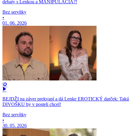
debaty s Lenkou a MANIPULÁCIA?!
Bez servítky
•
01. 06. 2026
BEJDŽI na záver prekvapí a dá Lenke EROTICKÝ darček: Takú
DIVOŠKU by v posteli chcel!
Bez servítky
•
30. 05. 2026