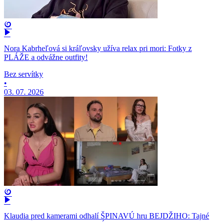
Nora Kabrheľová si kráľovsky užíva relax pri mori: Fotky z
PLÁŽE a odvážne outfity!
Bez servítky
•
03. 07. 2026
Klaudia pred kamerami odhalí ŠPINAVÚ hru BEJDŽIHO: Tajné