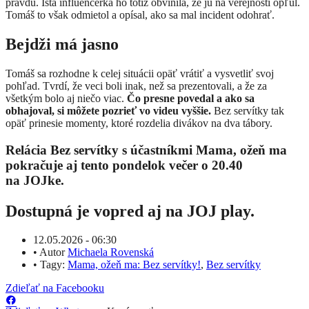
pravdu. Istá influencerka ho totiž obvinila, že ju na verejnosti opľul.
Tomáš to však odmietol a opísal, ako sa mal incident odohrať.
Bejdži má jasno
Tomáš sa rozhodne k celej situácii opäť vrátiť a vysvetliť svoj
pohľad. Tvrdí, že veci boli inak, než sa prezentovali, a že za
všetkým bolo aj niečo viac.
Čo presne povedal a ako sa
obhajoval, si môžete pozrieť vo videu vyššie.
Bez servítky tak
opäť prinesie momenty, ktoré rozdelia divákov na dva tábory.
Relácia Bez servítky s účastníkmi Mama, ožeň ma
pokračuje aj tento pondelok večer o 20.40
na JOJke.
Dostupná je vopred aj na JOJ play.
12.05.2026 - 06:30
•
Autor
Michaela Rovenská
•
Tagy:
Mama, ožeň ma: Bez servítky!
,
Bez servítky
Zdieľať na Facebooku