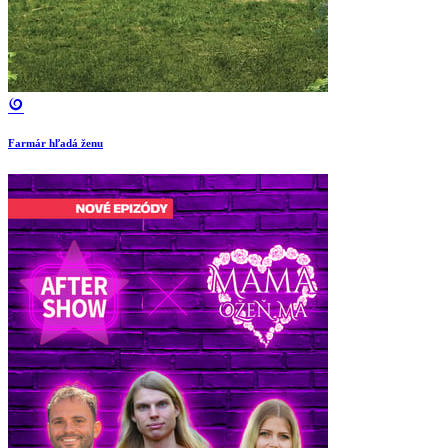
Farmár hľadá ženu