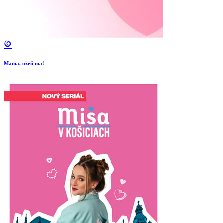
Mama, ožeň ma!