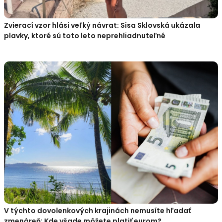
Zvierací vzor hlási veľký návrat: Sisa Sklovská ukázala
plavky, ktoré sú toto leto neprehliadnuteľné
V týchto dovolenkových krajinách nemusíte hľadať
zmenáreň: Kde všade môžete platiť eurom?