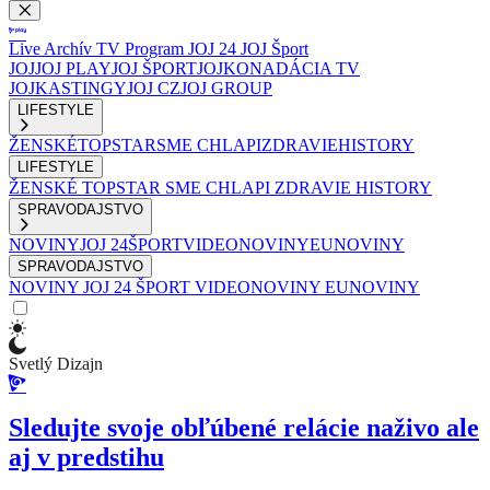
Live
Archív
TV Program
JOJ 24
JOJ Šport
JOJ
JOJ PLAY
JOJ ŠPORT
JOJKO
NADÁCIA TV
JOJ
KASTINGY
JOJ CZ
JOJ GROUP
LIFESTYLE
ŽENSKÉ
TOPSTAR
SME CHLAPI
ZDRAVIE
HISTORY
LIFESTYLE
ŽENSKÉ
TOPSTAR
SME CHLAPI
ZDRAVIE
HISTORY
SPRAVODAJSTVO
NOVINY
JOJ 24
ŠPORT
VIDEONOVINY
EUNOVINY
SPRAVODAJSTVO
NOVINY
JOJ 24
ŠPORT
VIDEONOVINY
EUNOVINY
Svetlý Dizajn
Sledujte svoje obľúbené relácie naživo ale
aj v predstihu