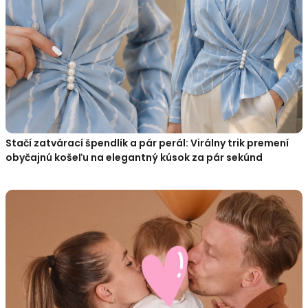
Stačí zatvárací špendlík a pár perál: Virálny trik premení
obyčajnú košeľu na elegantný kúsok za pár sekúnd