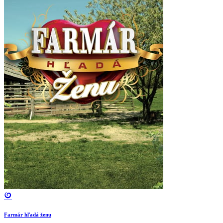
Farmár hľadá ženu