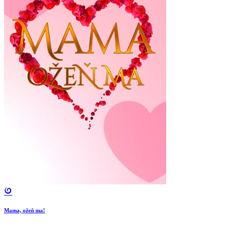
Mama, ožeň ma!