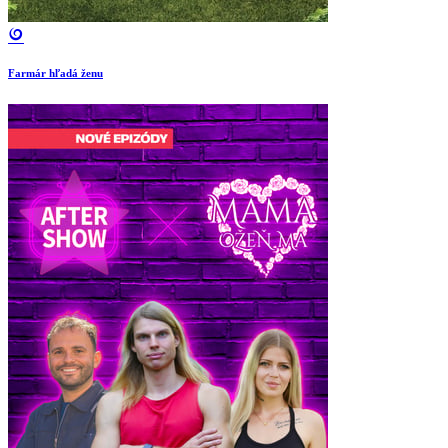
Farmár hľadá ženu