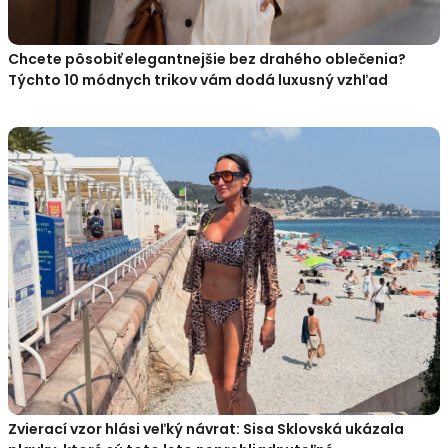
Chcete pôsobiť elegantnejšie bez drahého oblečenia?
Týchto 10 módnych trikov vám dodá luxusný vzhľad
Zvierací vzor hlási veľký návrat: Sisa Sklovská ukázala