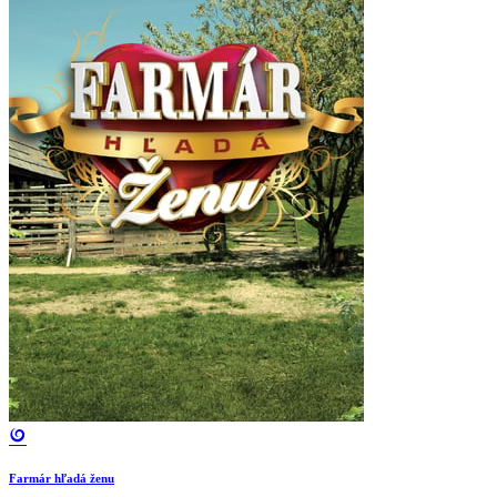
Farmár hľadá ženu