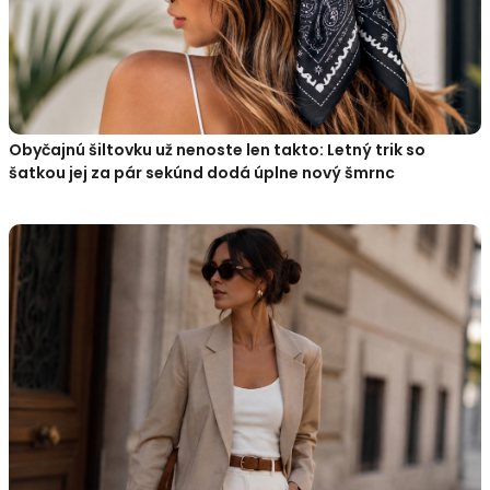
Obyčajnú šiltovku už nenoste len takto: Letný trik so
šatkou jej za pár sekúnd dodá úplne nový šmrnc