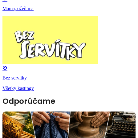
Mama, ožeň ma
Bez servítky
Všetky kastingy
Odporúčame