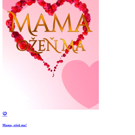
Mama, ožeň ma!