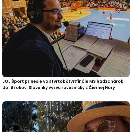
JOJ Šport prinesie vo štvrtok štvrťfinále MS hádzanárok
do 18 rokov: Slovenky vyzvú rovesníčky z Čiernej Hory