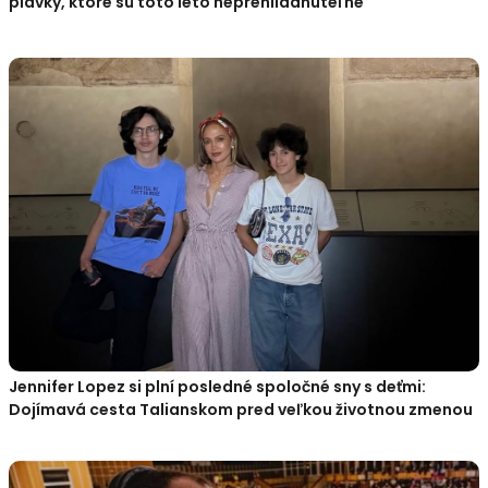
plavky, ktoré sú toto leto neprehliadnuteľné
Jennifer Lopez si plní posledné spoločné sny s deťmi:
Dojímavá cesta Talianskom pred veľkou životnou zmenou