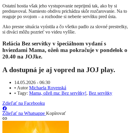
Ostatní hostia však jeho vystupovanie neprijmú tak, ako by si
predstavoval. Namiesto obdivu prichádza skôr rozčarovanie. Na to
reaguje po svojom – a rozhodne si neberie servítku pred ústa.
Ako presne situácia vyústila a čo všetko padlo za slovné prestrelky,
si diváci môžu pozrieť vo videu vyššie.
Relácia Bez servítky v špeciálnom vydaní s
hviezdami Mama, ožeň ma pokračuje v pondelok o
20.40 na JOJke.
A dostupná je aj vopred na JOJ play.
14.05.2026 - 06:30
•
Autor
Michaela Rovenská
•
Tagy:
Mama, ožeň ma: Bez servítky!
,
Bez servítky
Zdieľať na Facebooku
Zdieľať na Whatsappe
Kopírovať