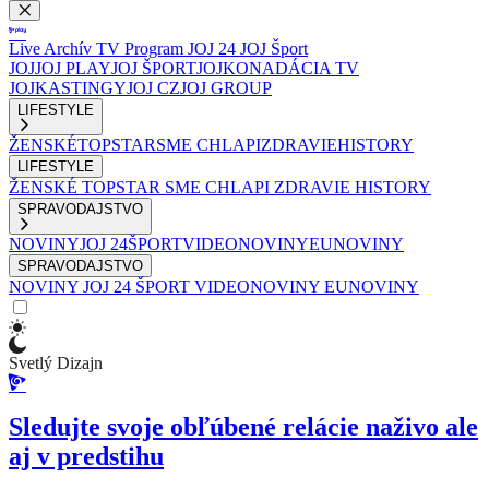
Live
Archív
TV Program
JOJ 24
JOJ Šport
JOJ
JOJ PLAY
JOJ ŠPORT
JOJKO
NADÁCIA TV
JOJ
KASTINGY
JOJ CZ
JOJ GROUP
LIFESTYLE
ŽENSKÉ
TOPSTAR
SME CHLAPI
ZDRAVIE
HISTORY
LIFESTYLE
ŽENSKÉ
TOPSTAR
SME CHLAPI
ZDRAVIE
HISTORY
SPRAVODAJSTVO
NOVINY
JOJ 24
ŠPORT
VIDEONOVINY
EUNOVINY
SPRAVODAJSTVO
NOVINY
JOJ 24
ŠPORT
VIDEONOVINY
EUNOVINY
Svetlý Dizajn
Sledujte svoje obľúbené relácie naživo ale
aj v predstihu