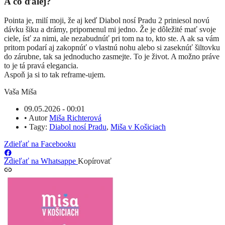
A čo ďalej?
Pointa je, milí moji, že aj keď Diabol nosí Pradu 2 priniesol novú
dávku šiku a drámy, pripomenul mi jedno. Že je dôležité mať svoje
ciele, ísť za nimi, ale nezabudnúť pri tom na to, kto ste. A ak sa vám
pritom podarí aj zakopnúť o vlastnú nohu alebo si zaseknúť šiltovku
do zárubne, tak sa jednoducho zasmejte. To je život. A možno práve
to je tá pravá elegancia.
Aspoň ja si to tak reframe-ujem.
Vaša Miša
09.05.2026 - 00:01
•
Autor
Miša Richterová
•
Tagy:
Diabol nosí Pradu
,
Miša v Košiciach
Zdieľať na Facebooku
Zdieľať na Whatsappe
Kopírovať