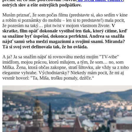
ostrých slov a ešte ostrejších podpätkov.
Musím priznať, že som počas filmu (predstavte si, ako sedím v kine
a robím si poznámky do mobilu – len si to predstavte!) mala pocit,
že pozerám na taký… plot twist v mojom vlastnom živote.
V
skratke, film opäť dokonale vystihol ten tlak, ktorý cítime, keď
sa snažíme byť úspešní, dokonca perfektní. Andrea sa snažila
nájsť samú seba medzi magazínmi a svojimi snami. Miranda?
Tá si svoj svet definovala tak, že ho ovláda.
A ja? Ja sa snažím nájsť tú rovnováhu medzi mojím "TV-vibe"
imidžom, mojou prácou, ktorú milujem, a tým, že som… no, som
Miška. Žena, ktorá občas zakopne, stratí šiltovku, ale vždy sa z toho
elegantne vyhrabe. Východniarsky? Niekedy mám pocit, že mi aj
vesmír hovorí: "Ta, Miša, trošku pomaly, dzifče.“