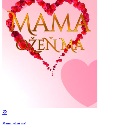
Mama, ožeň ma!