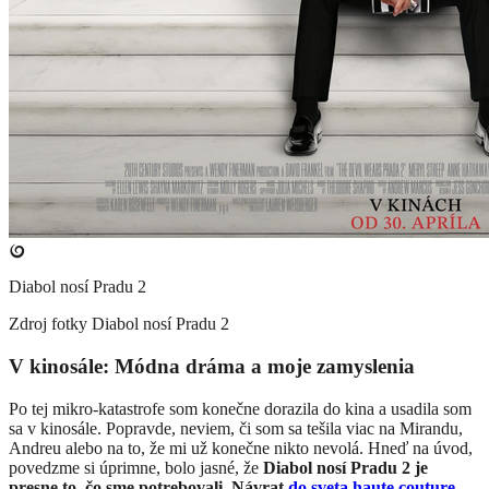
Diabol nosí Pradu 2
Zdroj fotky
Diabol nosí Pradu 2
V kinosále: Módna dráma a moje zamyslenia
Po tej mikro-katastrofe som konečne dorazila do kina a usadila som
sa v kinosále. Popravde, neviem, či som sa tešila viac na Mirandu,
Andreu alebo na to, že mi už konečne nikto nevolá. Hneď na úvod,
povedzme si úprimne, bolo jasné, že
Diabol nosí Pradu 2 je
presne to, čo sme potrebovali. Návrat
do sveta haute couture
,