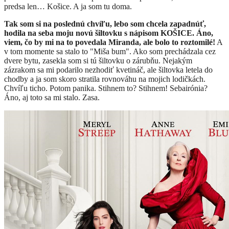
predsa len… Košice. A ja som tu doma.
Tak som si na poslednú chvíľu, lebo som chcela zapadnúť,
hodila na seba moju novú šiltovku s nápisom KOŠICE. Áno,
viem, čo by mi na to povedala Miranda, ale bolo to roztomilé!
A
v tom momente sa stalo to "Miša bum". Ako som prechádzala cez
dvere bytu, zasekla som si tú šiltovku o zárubňu. Nejakým
zázrakom sa mi podarilo nezhodiť kvetináč, ale šiltovka letela do
chodby a ja som skoro stratila rovnováhu na mojich lodičkách.
Chvíľu ticho. Potom panika. Stihnem to? Stihnem! Sebairónia?
Áno, aj toto sa mi stalo. Zasa.