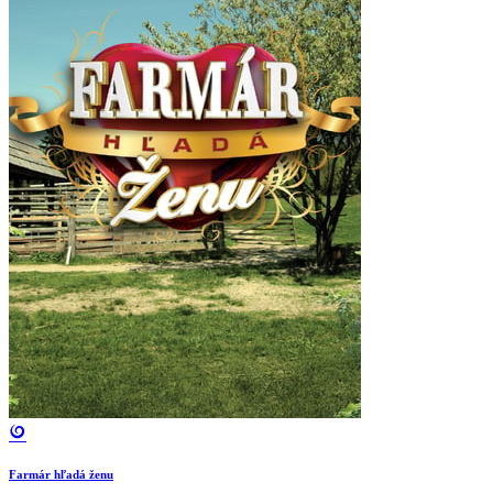
Farmár hľadá ženu