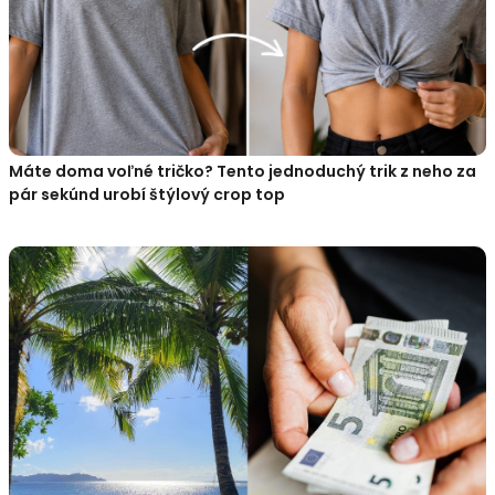
Máte doma voľné tričko? Tento jednoduchý trik z neho za
pár sekúnd urobí štýlový crop top