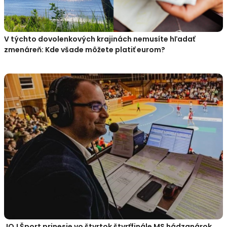
V týchto dovolenkových krajinách nemusíte hľadať
zmenáreň: Kde všade môžete platiť eurom?
JOJ Šport prinesie vo štvrtok štvrťfinále MS hádzanárok