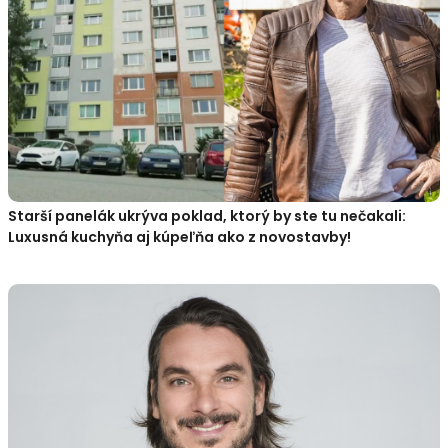
Starší panelák ukrýva poklad, ktorý by ste tu nečakali:
Luxusná kuchyňa aj kúpeľňa ako z novostavby!