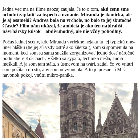
Jedna vec ma na filme naozaj zaujala. Je to o tom,
akú cenu sme
ochotní zaplatiť za úspech a uznanie. Miranda je ikonická, ale
je aj osamelá? Andrea bola na vrchole, no bolo to jej skutočné
šťastie? Film nám ukázal, že ambícia je ako ten najdrahší
návrhársky kúsok – obdivuhodný, ale nie vždy pohodlný.
Počas jednej scény, kde Miranda vyriekne nejakú tú jej typickú one-
liner hlášku (tie jej sú vždy ostré ako žiletka!), som si spomenula na
moment, keď som sa sama snažila zorganizovať jedno dosť náročné
podujatie v Košiciach. Všetko sa sypalo, technika nešla, ľudia
meškali. A ja som tam stála, s úsmevom na tvári, zatiaľ čo vo vnútri
som počítala do sto, aby som nevybuchla. A to je presne tá Miša –
navonok pokoj, vnútri mikro-panika.