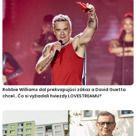
Robbie Williams dal prekvapujúci zákaz a David Guetta
chcel…Čo si vyžiadali hviezdy LOVESTREAMU?