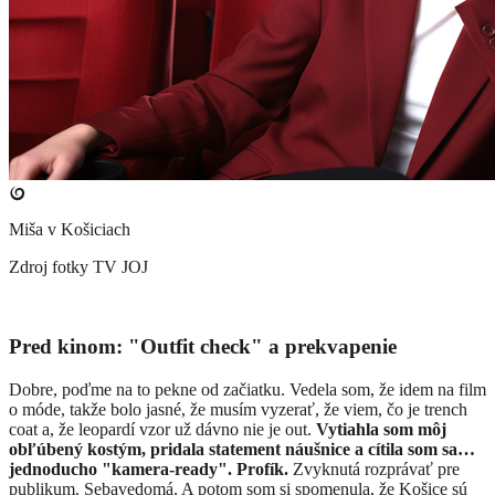
Miša v Košiciach
Zdroj fotky
TV JOJ
Pred kinom: "Outfit check" a prekvapenie
Dobre, poďme na to pekne od začiatku. Vedela som, že idem na film
o móde, takže bolo jasné, že musím vyzerať, že viem, čo je trench
coat a, že leopardí vzor už dávno nie je out.
Vytiahla som môj
obľúbený kostým, pridala statement náušnice a cítila som sa…
jednoducho "kamera-ready". Profík.
Zvyknutá rozprávať pre
publikum. Sebavedomá. A potom som si spomenula, že Košice sú