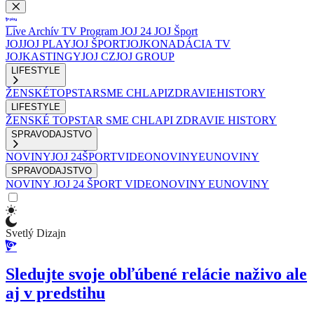
Live
Archív
TV Program
JOJ 24
JOJ Šport
JOJ
JOJ PLAY
JOJ ŠPORT
JOJKO
NADÁCIA TV
JOJ
KASTINGY
JOJ CZ
JOJ GROUP
LIFESTYLE
ŽENSKÉ
TOPSTAR
SME CHLAPI
ZDRAVIE
HISTORY
LIFESTYLE
ŽENSKÉ
TOPSTAR
SME CHLAPI
ZDRAVIE
HISTORY
SPRAVODAJSTVO
NOVINY
JOJ 24
ŠPORT
VIDEONOVINY
EUNOVINY
SPRAVODAJSTVO
NOVINY
JOJ 24
ŠPORT
VIDEONOVINY
EUNOVINY
Svetlý Dizajn
Sledujte svoje obľúbené relácie naživo ale
aj v predstihu