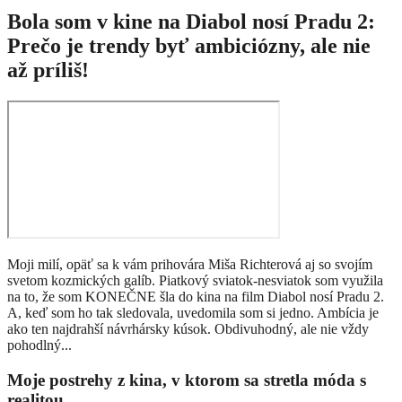
Bola som v kine na Diabol nosí Pradu 2:
Prečo je trendy byť ambiciózny, ale nie
až príliš!
Moji milí, opäť sa k vám prihovára Miša Richterová aj so svojím
svetom kozmických galíb. Piatkový sviatok-nesviatok som využila
na to, že som KONEČNE šla do kina na film Diabol nosí Pradu 2.
A, keď som ho tak sledovala, uvedomila som si jedno. Ambícia je
ako ten najdrahší návrhársky kúsok. Obdivuhodný, ale nie vždy
pohodlný...
Moje postrehy z kina, v ktorom sa stretla móda s
realitou