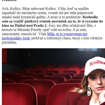
Ach, Košice. Moje milované Košice. Vždy, keď sa snažím
zapadnúť do miestneho rytmu, vesmír má pre mňa pripravenú
nejakú malú kozmickú galibu. A teraz si to predstavte.
Rozhodla
som sa využiť piatkový sviatok-nesviatok na to, že si vyrazím do
kina na Diabol nosí Pradu 2.
Áno, ten dlho očakávaný film, v
ktorom sa Miranda Priestly opäť vráti na scénu. A ja som,
samozrejme, musela ísť. Však
Miša, to je synonymum pre
profesionálny look
, prehľad a (občasný) chaos, ktorý s tým všetkým
prichádza.