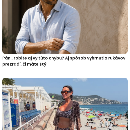
Páni, robíte aj vy túto chybu? Aj spôsob vyhrnutia rukávov
prezradí, či máte štýl