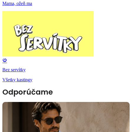
Mama, ožeň ma
Bez servítky
Všetky kastingy
Odporúčame