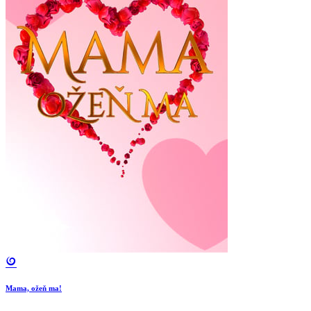
Mama, ožeň ma!