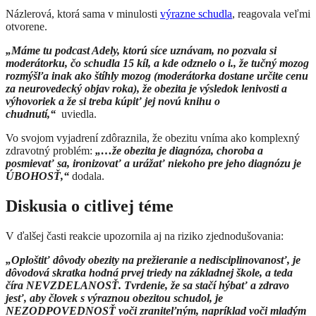
Názlerová, ktorá sama v minulosti
výrazne schudla
, reagovala veľmi
otvorene.
„Máme tu podcast Adely, ktorú síce uznávam, no pozvala si
moderátorku, čo schudla 15 kíl, a kde odznelo o i., že tučný mozog
rozmýšľa inak ako štíhly mozog (moderátorka dostane určite cenu
za neurovedecký objav roka), že obezita je výsledok lenivosti a
výhovoriek a že si treba kúpiť jej novú knihu o
chudnutí,“
uviedla.
Vo svojom vyjadrení zdôraznila, že obezitu vníma ako komplexný
zdravotný problém:
„…že obezita je diagnóza, choroba a
posmievať sa, ironizovať a urážať niekoho pre jeho diagnózu je
ÚBOHOSŤ,“
dodala.
Diskusia o citlivej téme
V ďalšej časti reakcie upozornila aj na riziko zjednodušovania:
„Oploštiť dôvody obezity na prežieranie a nedisciplinovanosť, je
dôvodová skratka hodná prvej triedy na základnej škole, a teda
číra NEVZDELANOSŤ. Tvrdenie, že sa stačí hýbať a zdravo
jesť, aby človek s výraznou obezitou schudol, je
NEZODPOVEDNOSŤ voči zraniteľným, napríklad voči mladým