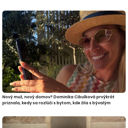
Nový muž, nový domov? Dominika Cibulková prvýkrát
priznala, kedy sa rozlúči s bytom, kde žila s bývalým