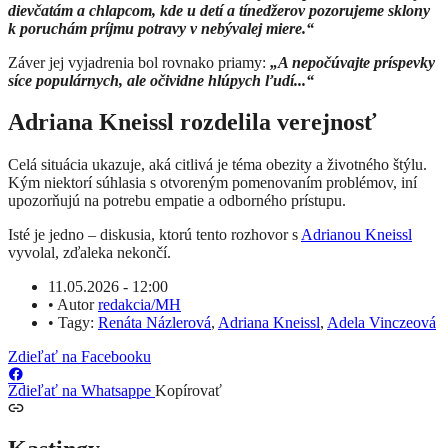
dievčatám a chlapcom, kde u detí a tínedžerov pozorujeme sklony
k poruchám príjmu potravy v nebývalej miere.“
Záver jej vyjadrenia bol rovnako priamy:
„A nepočúvajte príspevky
síce populárnych, ale očividne hlúpych ľudí...“
Adriana Kneissl rozdelila verejnosť
Celá situácia ukazuje, aká citlivá je téma obezity a životného štýlu.
Kým niektorí súhlasia s otvoreným pomenovaním problémov, iní
upozorňujú na potrebu empatie a odborného prístupu.
Isté je jedno – diskusia, ktorú tento rozhovor s
Adrianou Kneissl
vyvolal, zďaleka nekončí.
11.05.2026 - 12:00
•
Autor
redakcia/MH
•
Tagy:
Renáta Názlerová
,
Adriana Kneissl
,
Adela Vinczeová
Zdieľať na Facebooku
Zdieľať na Whatsappe
Kopírovať