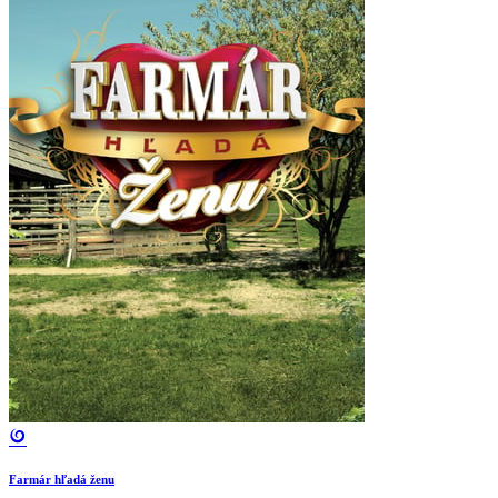
Farmár hľadá ženu