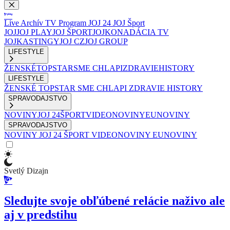
Live
Archív
TV Program
JOJ 24
JOJ Šport
JOJ
JOJ PLAY
JOJ ŠPORT
JOJKO
NADÁCIA TV
JOJ
KASTINGY
JOJ CZ
JOJ GROUP
LIFESTYLE
ŽENSKÉ
TOPSTAR
SME CHLAPI
ZDRAVIE
HISTORY
LIFESTYLE
ŽENSKÉ
TOPSTAR
SME CHLAPI
ZDRAVIE
HISTORY
SPRAVODAJSTVO
NOVINY
JOJ 24
ŠPORT
VIDEONOVINY
EUNOVINY
SPRAVODAJSTVO
NOVINY
JOJ 24
ŠPORT
VIDEONOVINY
EUNOVINY
Svetlý Dizajn
Sledujte svoje obľúbené relácie naživo ale
aj v predstihu