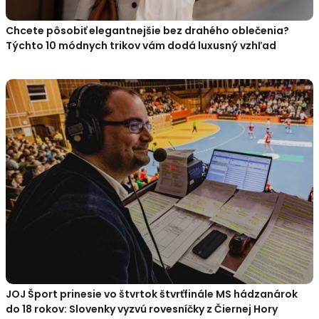
Chcete pôsobiť elegantnejšie bez drahého oblečenia?
Týchto 10 módnych trikov vám dodá luxusný vzhľad
JOJ Šport prinesie vo štvrtok štvrťfinále MS hádzanárok
do 18 rokov: Slovenky vyzvú rovesníčky z Čiernej Hory