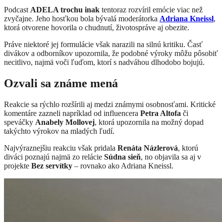
Podcast
ADELA trochu inak
tentoraz rozvíril emócie viac než
zvyčajne. Jeho hosťkou bola bývalá moderátorka
Adriana Kneissl
,
ktorá otvorene hovorila o chudnutí, životospráve aj obezite.
Práve niektoré jej formulácie však narazili na silnú kritiku. Časť
divákov a odborníkov upozornila, že podobné výroky môžu pôsobiť
necitlivo, najmä voči ľuďom, ktorí s nadváhou dlhodobo bojujú.
Ozvali sa známe mená
Reakcie sa rýchlo rozšírili aj medzi známymi osobnosťami. Kritické
komentáre zazneli napríklad od influencera
Petra Altofa
či
speváčky
Anabely Mollovej
, ktorá upozornila na možný dopad
takýchto výrokov na mladých ľudí.
Najvýraznejšiu reakciu však pridala
Renáta Názlerová
, ktorú
diváci poznajú najmä zo relácie
Súdna sieň
, no objavila sa aj v
projekte
Bez servítky
– rovnako ako Adriana Kneissl.