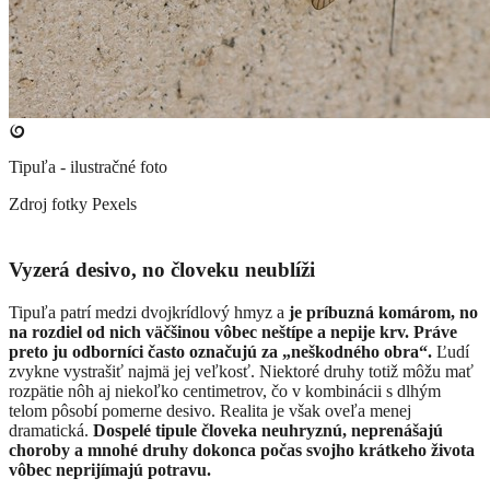
Tipuľa - ilustračné foto
Zdroj fotky
Pexels
Vyzerá desivo, no človeku neublíži
Tipuľa patrí medzi dvojkrídlový hmyz a
je príbuzná komárom, no
na rozdiel od nich väčšinou vôbec neštípe a nepije krv. Práve
preto ju odborníci často označujú za „neškodného obra“.
Ľudí
zvykne vystrašiť najmä jej veľkosť. Niektoré druhy totiž môžu mať
rozpätie nôh aj niekoľko centimetrov, čo v kombinácii s dlhým
telom pôsobí pomerne desivo. Realita je však oveľa menej
dramatická.
Dospelé tipule človeka neuhryznú, neprenášajú
choroby a mnohé druhy dokonca počas svojho krátkeho života
vôbec neprijímajú potravu.