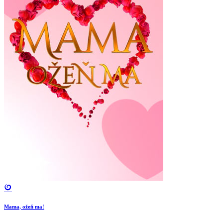
Mama, ožeň ma!