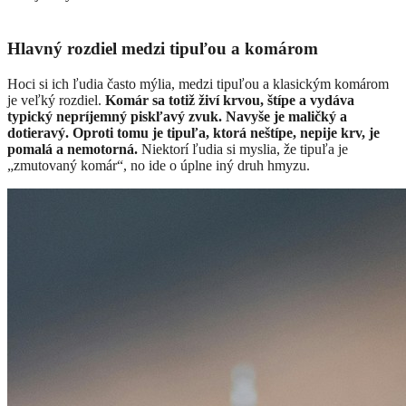
Hlavný rozdiel medzi tipuľou a komárom
Hoci si ich ľudia často mýlia, medzi tipuľou a klasickým komárom
je veľký rozdiel.
Komár sa totiž živí krvou, štípe a vydáva
typický nepríjemný piskľavý zvuk. Navyše je maličký a
dotieravý. Oproti tomu je tipuľa, ktorá neštípe, nepije krv, je
pomalá a nemotorná.
Niektorí ľudia si myslia, že tipuľa je
„zmutovaný komár“, no ide o úplne iný druh hmyzu.