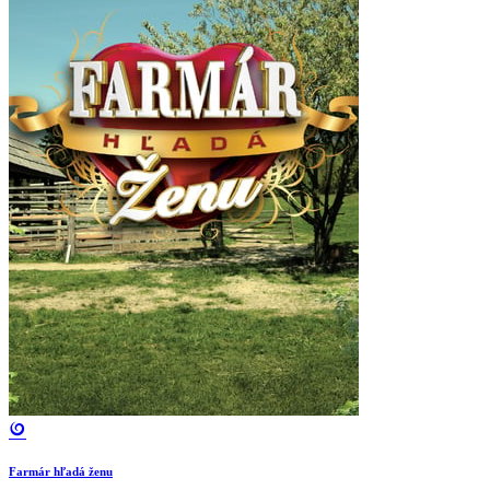
Farmár hľadá ženu