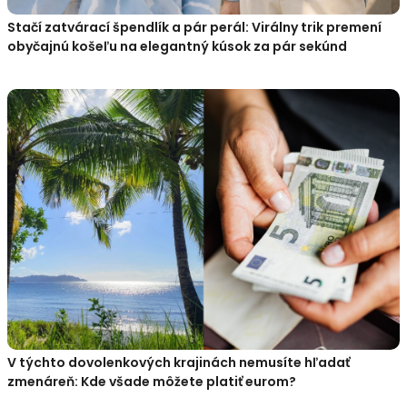
Stačí zatvárací špendlík a pár perál: Virálny trik premení
obyčajnú košeľu na elegantný kúsok za pár sekúnd
V týchto dovolenkových krajinách nemusíte hľadať
zmenáreň: Kde všade môžete platiť eurom?