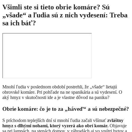
Všimli ste si tieto obrie komáre? Sú
„všade“ a ľudia sú z nich vydesení: Treba
sa ich báť?
Mnohí ľudia v poslednom období postrehli, že „všade“ lietajú
obrovské komáre. Pri pohľade na ne spanikária a sú vydesení. O
aký hmyz v skutočnosti ide a je vlastne dôvod na paniku?
Obrie komáre: čo je to za „háveď“ a sú nebezpečné?
S príchodom teplejších dní si mnohí ľudia začali všímať
zvláštny
hmyz s dlhými nohami, ktorý vyzerá ako obrí komár.
Objavuje
sa pri lampách, na stenách domov, v záhradách aj vo vnútri bytov a