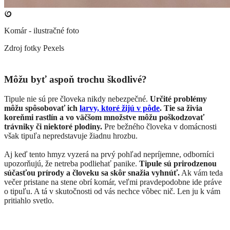
Komár - ilustračné foto
Zdroj fotky
Pexels
Môžu byť aspoň trochu škodlivé?
Tipule nie sú pre človeka nikdy nebezpečné.
Určité problémy
môžu spôsobovať ich
larvy, ktoré žijú v pôde
. Tie sa živia
koreňmi rastlín a vo väčšom množstve môžu poškodzovať
trávniky či niektoré plodiny.
Pre bežného človeka v domácnosti
však tipuľa nepredstavuje žiadnu hrozbu.
Aj keď tento hmyz vyzerá na prvý pohľad nepríjemne, odborníci
upozorňujú, že netreba podliehať panike.
Tipule sú prirodzenou
súčasťou prírody a človeku sa skôr snažia vyhnúť.
Ak vám teda
večer pristane na stene obrí komár, veľmi pravdepodobne ide práve
o tipuľu. A tá v skutočnosti od vás nechce vôbec nič. Len ju k vám
pritiahlo svetlo.