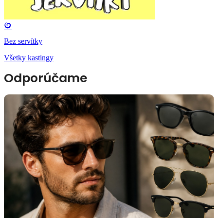
Bez servítky
Všetky kastingy
Odporúčame