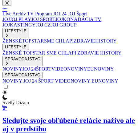
Live
Archív
TV Program
JOJ 24
JOJ Šport
JOJ
JOJ PLAY
JOJ ŠPORT
JOJKO
NADÁCIA TV
JOJ
KASTINGY
JOJ CZ
JOJ GROUP
LIFESTYLE
ŽENSKÉ
TOPSTAR
SME CHLAPI
ZDRAVIE
HISTORY
LIFESTYLE
ŽENSKÉ
TOPSTAR
SME CHLAPI
ZDRAVIE
HISTORY
SPRAVODAJSTVO
NOVINY
JOJ 24
ŠPORT
VIDEONOVINY
EUNOVINY
SPRAVODAJSTVO
NOVINY
JOJ 24
ŠPORT
VIDEONOVINY
EUNOVINY
Svetlý Dizajn
Sledujte svoje obľúbené relácie naživo ale
aj v predstihu