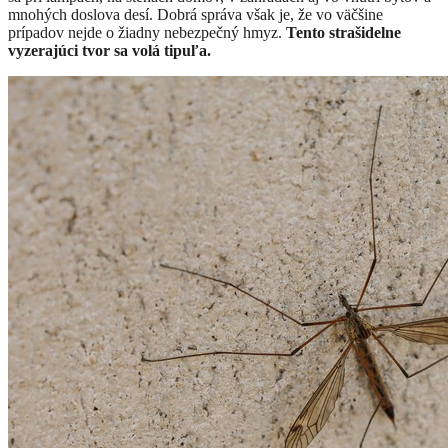
mnohých doslova desí. Dobrá správa však je, že vo väčšine
prípadov nejde o žiadny nebezpečný hmyz.
Tento strašidelne
vyzerajúci tvor sa volá tipuľa.