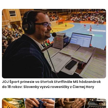
JOJ Šport prinesie vo štvrtok štvrťfinále MS hádzanárok
do 18 rokov: Slovenky vyzvú rovesníčky z Čiernej Hory