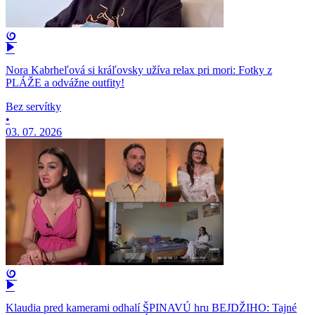
Nora Kabrheľová si kráľovsky užíva relax pri mori: Fotky z
PLÁŽE a odvážne outfity!
Bez servítky
•
03. 07. 2026
Klaudia pred kamerami odhalí ŠPINAVÚ hru BEJDŽIHO: Tajné