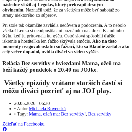
následne vložil aj Legolas, ktorý prekvapil drsným
obvinením.
Naznačil totiž, že za všetkým môže byť sabotáž zo
strany niektorého zo súperov.
Pri stole tak okamžite zavládla nedôvera a podozrenia. A to nebolo
všetko! Lenka si neodpustila ani poznámku na adresu Klaudiinho
štýlu, keď ju prirovnala ku gýču. Ostré slová spôsobili ďalšie
iskrenie a hostiteľka len ťažko skrývala emócie.
Ako na tieto
momenty reagovali ostatní súťažiaci, kto sa Klaudie zastal a ako
celý večer dopadol, uvidia diváci vo videu vyššie.
Relácia Bez servítky s hviezdami Mama, ožeň ma
beží každý pondelok o 20.40 na JOJke.
Všetky epizódy vrátane starších častí si
môžu diváci pozrieť aj na JOJ play.
20.05.2026 - 06:30
•
Autor
Michaela Rovenská
•
Tagy:
Mama, ožeň ma: Bez servítky!
,
Bez servítky
Zdieľať na Facebooku