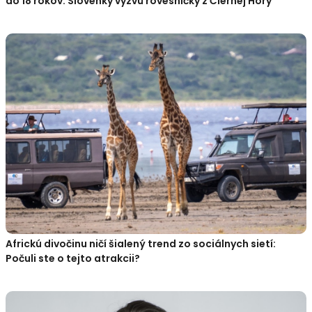
do 18 rokov: Slovenky vyzvú rovesníčky z Čiernej Hory
Africkú divočinu ničí šialený trend zo sociálnych sietí:
Počuli ste o tejto atrakcii?