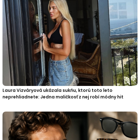
Laura Vizváryová ukázala sukňu, ktorú toto leto
neprehliadnete: Jedna maličkosť z nej robí módny hit