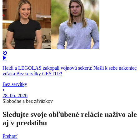
Heidi a LEGOLAS zakopali vojnovú sekeru: Našli k sebe nakoniec
vďaka Bez servítky CESTU?!
Bez servítky
•
28. 05. 2026
Slobodne a bez záväzkov
Sledujte svoje obľúbené relácie naživo ale
aj v predstihu
Prehrať