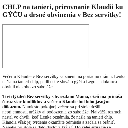
CHLP na tanieri, prirovnanie Klaudii ku
GÝČU a drsné obvinenia v Bez servítky!
Večer u Klaudie v Bez servítky sa zmenil na poriadnu drámu. Lenka
našla na tanieri chlp, padli ostré slová o gýči a Legolas dokonca
obvinil niekoho zo sabotáže.
Tretí týždeň Bez servítky s hviezdami Mama, ožeň ma prináša
čoraz viac konfliktov a večer u Klaudie bol toho jasným
dôkazom.
Namiesto pokojnej večere sa pri stole riešili
nepríjemnosti, urážky aj podozrenia zo sabotáže. Najväčší rozruch
nastal vo chvíli, keď Lenka oznámila, že našla na tanieri chlp.
Klaudia však jej tvrdenia okamžite odmietla a začala sa brániť.
Napätie pri stole sa dalo doslova krájať.
Do celej situácie sa