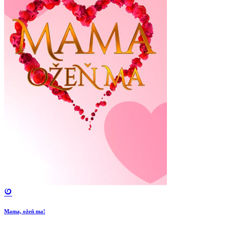
Mama, ožeň ma!