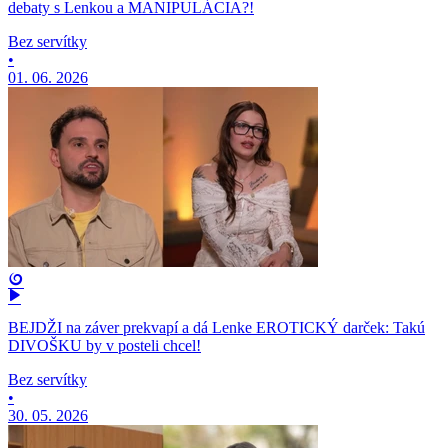
debaty s Lenkou a MANIPULÁCIA?!
Bez servítky
•
01. 06. 2026
BEJDŽI na záver prekvapí a dá Lenke EROTICKÝ darček: Takú
DIVOŠKU by v posteli chcel!
Bez servítky
•
30. 05. 2026