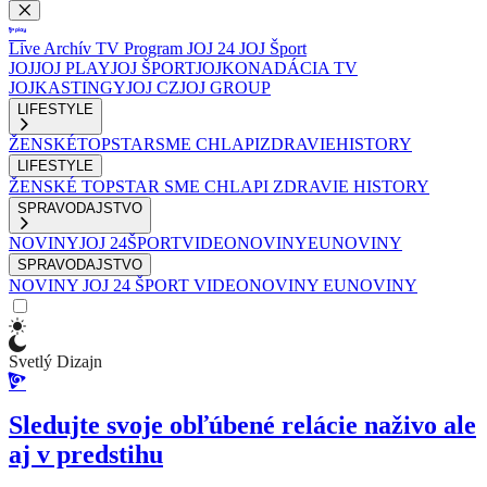
Live
Archív
TV Program
JOJ 24
JOJ Šport
JOJ
JOJ PLAY
JOJ ŠPORT
JOJKO
NADÁCIA TV
JOJ
KASTINGY
JOJ CZ
JOJ GROUP
LIFESTYLE
ŽENSKÉ
TOPSTAR
SME CHLAPI
ZDRAVIE
HISTORY
LIFESTYLE
ŽENSKÉ
TOPSTAR
SME CHLAPI
ZDRAVIE
HISTORY
SPRAVODAJSTVO
NOVINY
JOJ 24
ŠPORT
VIDEONOVINY
EUNOVINY
SPRAVODAJSTVO
NOVINY
JOJ 24
ŠPORT
VIDEONOVINY
EUNOVINY
Svetlý Dizajn
Sledujte svoje obľúbené relácie naživo ale
aj v predstihu