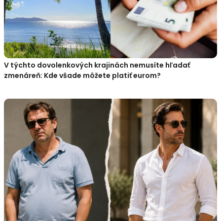
V týchto dovolenkových krajinách nemusíte hľadať
zmenáreň: Kde všade môžete platiť eurom?