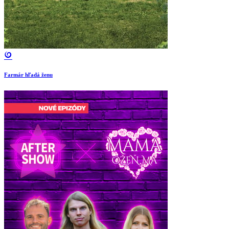
Farmár hľadá ženu