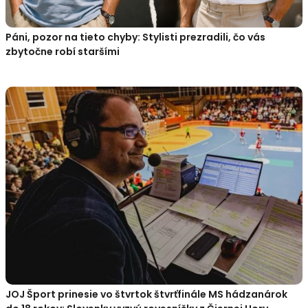
Páni, pozor na tieto chyby: Stylisti prezradili, čo vás
zbytočne robí staršími
JOJ Šport prinesie vo štvrtok štvrťfinále MS hádzanárok