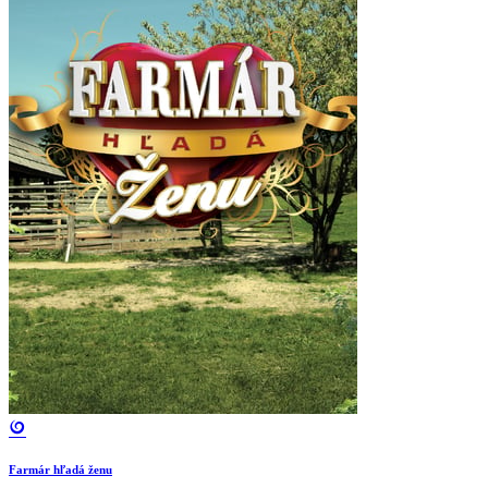
Farmár hľadá ženu